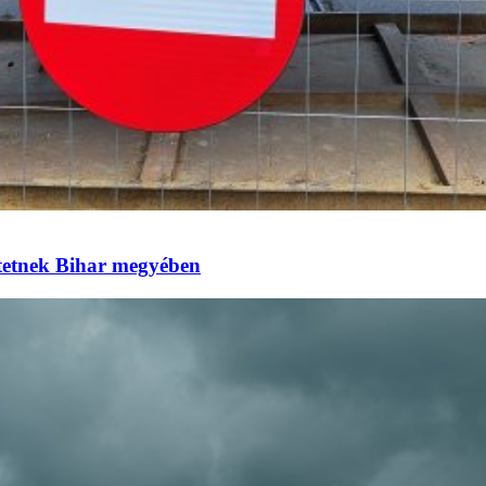
eztetnek Bihar megyében