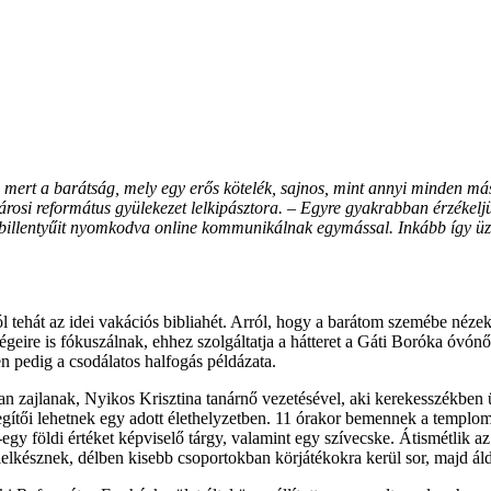
 mert a barátság, mely egy erős kötelék, sajnos, mint annyi minden más
városi református gyülekezet lelkipásztora. – Egyre gyakrabban érzékel
p billentyűit nyomkodva online kommunikálnak egymással. Inkább így ü
l tehát az idei vakációs bibliahét. Arról, hogy a barátom szemébe néz
re is fókuszálnak, ehhez szolgáltatja a hátteret a Gáti Boróka óvónő álta
 pedig a csodálatos halfogás példázata.
 zajlanak, Nyikos Krisztina tanárnő vezetésével, aki kerekesszékben ü
segítői lehetnek egy adott élethelyzetben. 11 órakor bemennek a templo
gy földi értéket képviselő tárgy, valamint egy szívecske. Átismétlik 
elkésznek, délben kisebb csoportokban körjátékokra kerül sor, majd áld