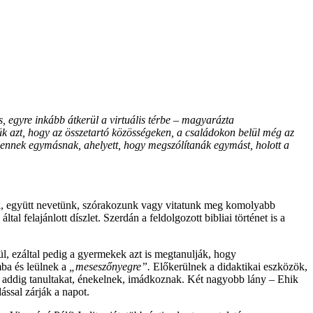
, egyre inkább átkerül a virtuális térbe – magyarázta
jük azt, hogy az összetartó közösségeken, a családokon belül még az
zennek egymásnak, ahelyett, hogy megszólítanák egymást, holott a
ek, együtt nevetünk, szórakozunk vagy vitatunk meg komolyabb
l felajánlott díszlet. Szerdán a feldolgozott bibliai történet is a
l, ezáltal pedig a gyermekek azt is megtanulják, hogy
mba és leülnek a
„meseszőnyegre”.
Előkerülnek a didaktikai eszközök,
az addig tanultakat, énekelnek, imádkoznak. Két nagyobb lány – Ehik
ással zárják a napot.