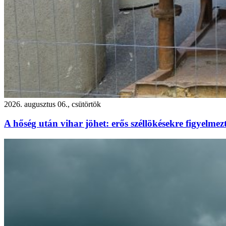
2026. augusztus 06., csütörtök
A hőség után vihar jöhet: erős széllökésekre figyelm