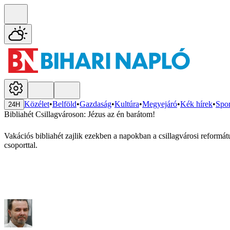
Közélet
•
Belföld
•
Gazdaság
•
Kultúra
•
Megyejáró
•
Kék hírek
•
Spor
24H
Bibliahét Csillagvároson: Jézus az én barátom!
Vakációs bibliahét zajlik ezekben a napokban a csillagvárosi reform
csoporttal.