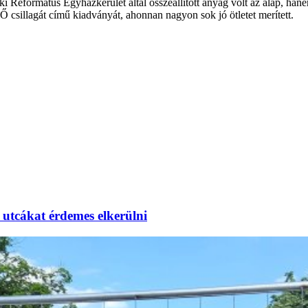
ormátus Egyházkerület által összeállított anyag volt az alap, hanem V
 Ő csillagát című kiadványát, ahonnan nagyon sok jó ötletet merített.
utcákat érdemes elkerülni