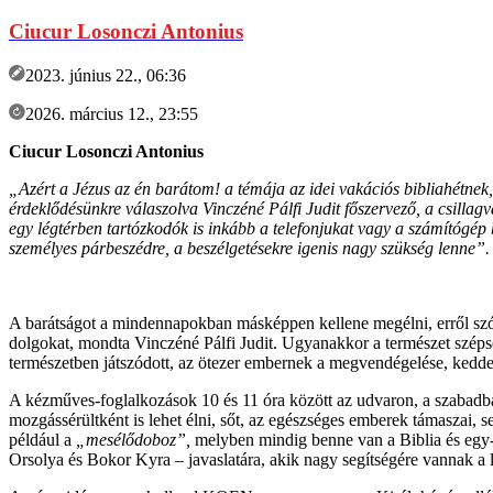
Ciucur Losonczi Antonius
2023. június 22., 06:36
2026. március 12., 23:55
Ciucur Losonczi Antonius
„Azért a Jézus az én barátom! a témája az idei vakációs bibliahétnek,
érdeklődésünkre válaszolva Vinczéné Pálfi Judit főszervező, a csillag
egy légtérben tartózkodók is inkább a telefonjukat vagy a számítógé
személyes párbeszédre, a beszélgetésekre igenis nagy szükség lenne”.
A barátságot a mindennapokban másképpen kellene megélni, erről szó
dolgokat, mondta Vinczéné Pálfi Judit. Ugyanakkor a természet szépségei
természetben játszódott, az ötezer embernek a megvendégelése, kedden
A kézműves-foglalkozások 10 és 11 óra között az udvaron, a szabadban
mozgássérültként is lehet élni, sőt, az egészséges emberek támaszai, 
például a
„mesélődoboz”,
melyben mindig benne van a Biblia és egy-e
Orsolya és Bokor Kyra – javaslatára, akik nagy segítségére vannak a l