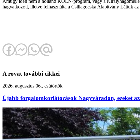
Amúgy idén nem a holland KOEN-program, vagy a Királyhágómelléki Ref
hagyatkozott, illetve felhasználta a Csillagocska Alapítvány Láttuk az
A rovat további cikkei
2026. augusztus 06., csütörtök
Újabb forgalomkorlátozások Nagyváradon, ezeket az 