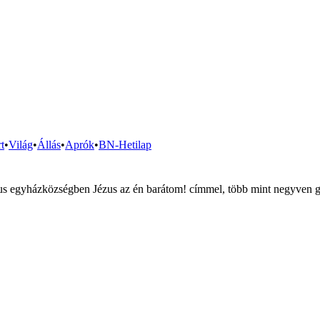
t
•
Világ
•
Állás
•
Aprók
•
BN-Hetilap
átus egyházközségben Jézus az én barátom! címmel, több mint negyven 