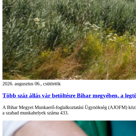
2026. augusztus 06., csütörtök
Több száz állás vár betöltésre Bihar megyében, a leg
A Bihar Megyei Munkaerő-foglalkoztatási Ügynökség (AJOFM) közlemé
a szabad munkahelyek száma 433.