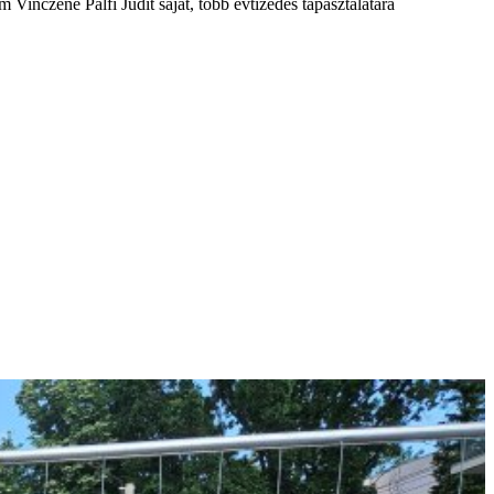
inczéné Pálfi Judit saját, több évtizedes tapasztalatára