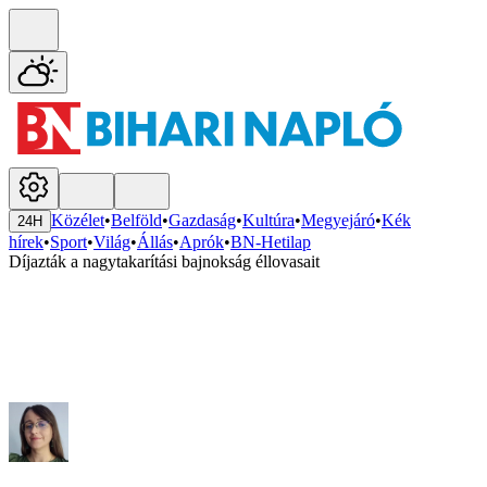
Közélet
•
Belföld
•
Gazdaság
•
Kultúra
•
Megyejáró
•
Kék
24H
hírek
•
Sport
•
Világ
•
Állás
•
Aprók
•
BN-Hetilap
Díjazták a nagytakarítási bajnokság éllovasait