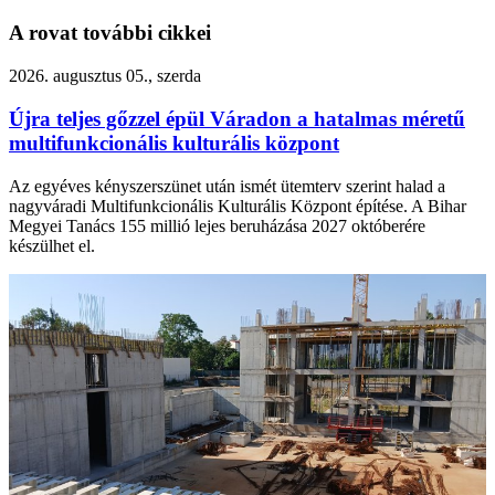
A rovat további cikkei
2026. augusztus 05., szerda
Újra teljes gőzzel épül Váradon a hatalmas méretű
multifunkcionális kulturális központ
Az egyéves kényszerszünet után ismét ütemterv szerint halad a
nagyváradi Multifunkcionális Kulturális Központ építése. A Bihar
Megyei Tanács 155 millió lejes beruházása 2027 októberére
készülhet el.