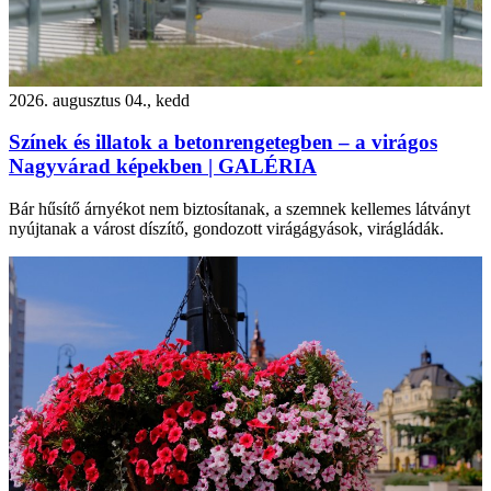
2026. augusztus 04., kedd
Színek és illatok a betonrengetegben – a virágos
Nagyvárad képekben | GALÉRIA
Bár hűsítő árnyékot nem biztosítanak, a szemnek kellemes látványt
nyújtanak a várost díszítő, gondozott virágágyások, virágládák.