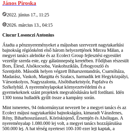
János Piroska
2022. június 17., 11:25
2026. március 13., 04:15
Ciucur Losonczi Antonius
Átadta a pénznyereményeket a májusban szervezett nagytakarítási
bajnokság régiónkénti első három helyezettjének Mircea Mălan, a
megyei tanács alelnöke és az Ecolect Group fejlesztési egyesület
vezetője szerda este, egy gálaünnepség keretében. Fődíjban részesült
Bors, Élesd, Alsókocsoba, Vaskohsziklás, Érbogyoszló és
Szentjobb. Második helyen végzett Biharszentandrás, Csarnóháza,
Madarász, Vaskoh, Margitta és Szalacs, harmadik lett Hegyközpályi,
Vársonkolyos, Nagyszalonta, Alsóbiharkristyór, Papfalva és
Székelyhíd. A nyereménylapokat környezetvédelmi és a
gyermekeknek szánt projektek megvalósítására kell fordítani. Idén
1300 tonna hulladék gyűlt össze a kampány során.
Mint ismeretes, 94 önkormányzat nevezett be a megyei tanács és az
Ecolect májusi nagytakarítási bajnokságára, kimaradt Várasfenes,
Rény, Biharhosszúasszó, Köröskisjenő, Érsemjén és Alsólugas. A
nyereményalap 1.080.000 lej volt, a megyei tanács hozzájárulása
500.000 lej. A hat térség nyertesei 100-100 ezer lejt kaptak, a