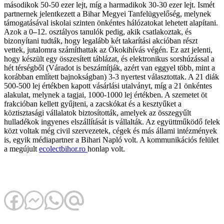
másodikok 50-50 ezer lejt, míg a harmadikok 30-30 ezer lejt. Ismét
partnernek jelentkezett a Bihar Megyei Tanfelügyelőség, melynek
támogatásával iskolai szinten önkéntes hálózatokat lehetett alapítani.
Azok a 0
–
12. osztályos tanulók pedig, akik csatlakoztak, és
bizonyítani tudták, hogy legalább két takarítási akcióban részt
vettek, jutalomra számíthattak az Ökokihívás végén. Ez azt jelenti,
hogy készült egy összesített táblázat, és elektronikus sorshúzással a
hét térségből (Váradot is beszámítják, azért van eggyel több, mint a
korábban említett bajnokságban) 3-3 nyertest választottak. A 21 diák
500-500 lej értékben kapott vásárlási utalványt, míg a 21 önkéntes
alakulat, melynek a tagjai, 1000-1000 lej értékben. A szemetet öt
frakcióban kellett gyűjteni, a zacskókat és a kesztyűket a
köztisztasági vállalatok biztosították, amelyek az összegyűlt
hulladékok ingyenes elszállítását is vállalták. Az együttműködő felek
közt voltak még civil szervezetek, cégek és más állami intézmények
is, egyik médiapartner a Bihari Napló volt. A kommunikációs felület
a megújult
ecolectbihor.ro
honlap volt.