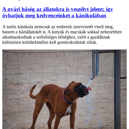
A nyári hőség az állatokra is veszélyt jelent: így
óvhatjuk meg kedvenceinket a kánikulában
A tartós kánikula nemcsak az emberek szervezetét viseli meg,
hanem a háziállatokét is. A kutyák és macskák sokkal nehezebben
alkalmazkodnak a szélsőséges hőséghez, ezért a gazdáknak
különösen körültekintően kell gondoskodniuk róluk.