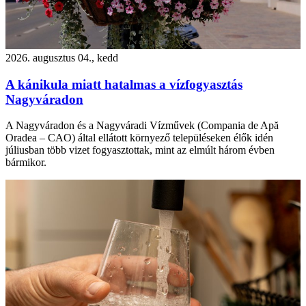
2026. augusztus 04., kedd
A kánikula miatt hatalmas a vízfogyasztás
Nagyváradon
A Nagyváradon és a Nagyváradi Vízművek (Compania de Apă
Oradea – CAO) által ellátott környező településeken élők idén
júliusban több vizet fogyasztottak, mint az elmúlt három évben
bármikor.