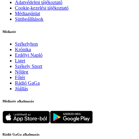
Adatvédelmi tájékoztató
Cookie-kezelési tájékoztató
Médiaajánlat
Sütibeállítások
Médiatér
Székelyhon
Krónika
Erdélyi Napló
Liget
Székely Sport
Nőileg
Főtér
Rádió GaGa
Jóállás
Médiatér alkalmazás
Rádió GaGa alkalmazás