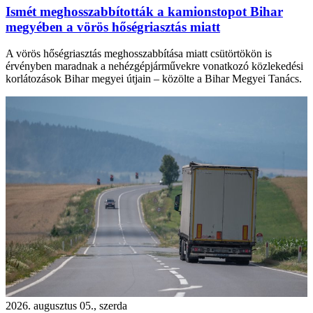
Ismét meghosszabbították a kamionstopot Bihar
megyében a vörös hőségriasztás miatt
A vörös hőségriasztás meghosszabbítása miatt csütörtökön is
érvényben maradnak a nehézgépjárművekre vonatkozó közlekedési
korlátozások Bihar megyei útjain – közölte a Bihar Megyei Tanács.
2026. augusztus 05., szerda