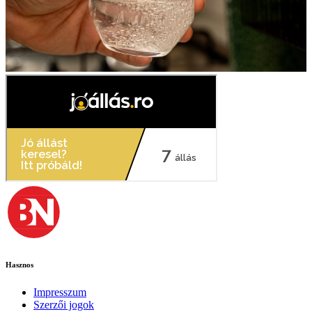
Hasznos
Impresszum
Szerzői jogok