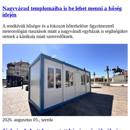
Nagyvárad templomaiba is be lehet menni a hőség
idején
A rendkívüli hőségre és a fokozott hőterhelésre figyelmeztető
meteorológiai riasztások miatt a nagyváradi egyházak is segítségükre
sietnek a kánikula miatt szenvedőknek.
2026. augusztus 05., szerda