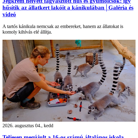
Jégkrém helyett fagyasztott hús és gyümölcsök: így
hűsítik az állatkert lakóit a kánikulában│Galéria és
videó
A tartós kánikula nemcsak az embereket, hanem az állatokat is
komoly kihívás elé állítja.
2026. augusztus 04., kedd
Teljesen megújult a 16-os számú általános iskola