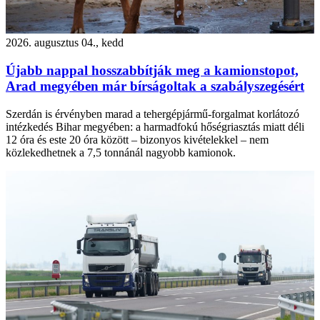
2026. augusztus 04., kedd
Újabb nappal hosszabbítják meg a kamionstopot,
Arad megyében már bírságoltak a szabályszegésért
Szerdán is érvényben marad a tehergépjármű-forgalmat korlátozó
intézkedés Bihar megyében: a harmadfokú hőségriasztás miatt déli
12 óra és este 20 óra között – bizonyos kivételekkel – nem
közlekedhetnek a 7,5 tonnánál nagyobb kamionok.