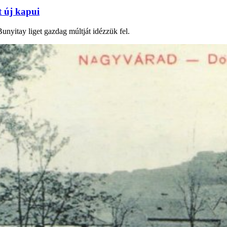
t új kapui
unyitay liget gazdag múltját idézzük fel.