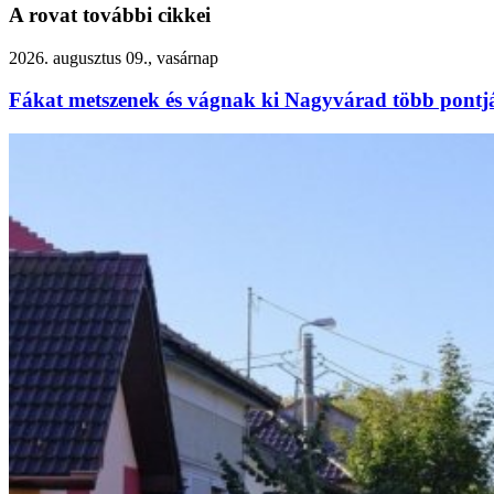
A rovat további cikkei
2026. augusztus 09., vasárnap
Fákat metszenek és vágnak ki Nagyvárad több pontj