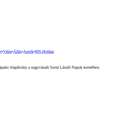
t
•
Világ
•
Állás
•
Aprók
•
BN-Hetilap
titipatio Alapítvány a nagyváradi Szent László Napok keretében.