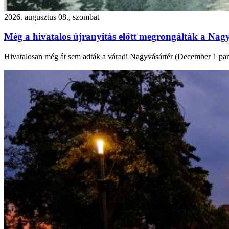
2026. augusztus 08., szombat
Még a hivatalos újranyitás előtt megrongálták a Nagy
Hivatalosan még át sem adták a váradi Nagyvásártér (December 1 park) f