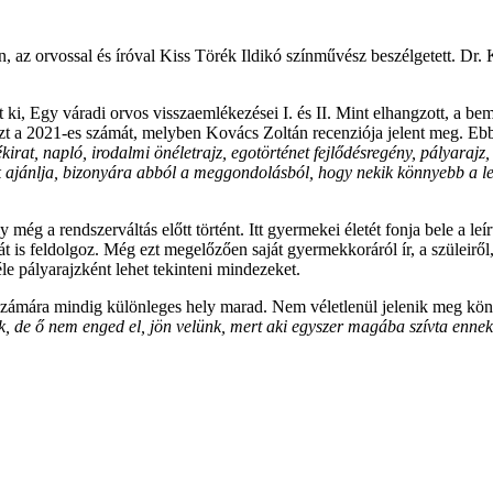
 az orvossal és íróval Kiss Törék Ildikó színművész beszélgetett. Dr. 
ott ki, Egy váradi orvos visszaemlékezései I. és II. Mint elhangzott, a b
azt a 2021-es számát, melyben Kovács Zoltán recenziója jelent meg. Ebb
at, napló, irodalmi önéletrajz, egotörténet fejlődésregény, pályarajz, 
ajánlja, bizonyára abból a meggondolásból, hogy nekik könnyebb a leírta
y még a rendszerváltás előtt történt. Itt gyermekei életét fonja bele a le
t is feldolgoz. Még ezt megelőzően saját gyermekkoráról ír, a szüleiről,
le pályarajzként lehet tekinteni mindezeket.
zámára mindig különleges hely marad. Nem véletlenül jelenik meg könyv
 de ő nem enged el, jön velünk, mert aki egyszer magába szívta ennek a