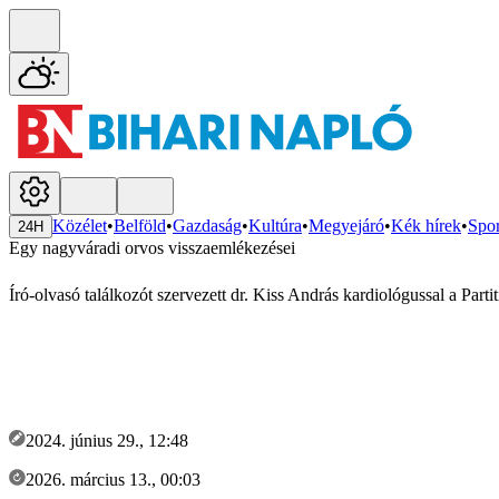
Közélet
•
Belföld
•
Gazdaság
•
Kultúra
•
Megyejáró
•
Kék hírek
•
Spor
24H
Egy nagyváradi orvos visszaemlékezései
Író-olvasó találkozót szervezett dr. Kiss András kardiológussal a Par
2024. június 29., 12:48
2026. március 13., 00:03