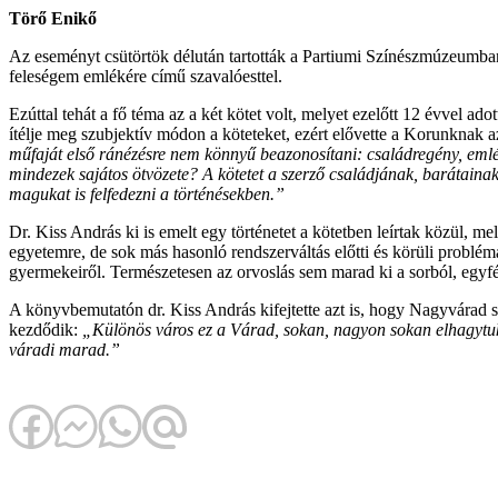
Törő Enikő
Az eseményt csütörtök délután tartották a Partiumi Színészmúzeumban,
feleségem emlékére című szavalóesttel.
Ezúttal tehát a fő téma az a két kötet volt, melyet ezelőtt 12 évvel ad
ítélje meg szubjektív módon a köteteket, ezért elővette a Korunknak 
műfaját első ránézésre nem könnyű beazonosítani: családregény, emlékir
mindezek sajátos ötvözete? A kötetet a szerző családjának, barátainak 
magukat is felfedezni a történésekben.”
Dr. Kiss András ki is emelt egy történetet a kötetben leírtak közül, mel
egyetemre, de sok más hasonló rendszerváltás előtti és körüli problémá
gyermekeiről. Természetesen az orvoslás sem marad ki a sorból, egyfé
A könyvbemutatón dr. Kiss András kifejtette azt is, hogy Nagyvárad s
kezdődik:
„Különös város ez a Várad, sokan, nagyon sokan elhagytuk,
váradi marad.”