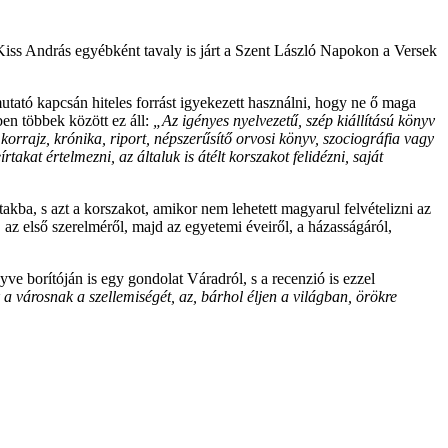
Kiss András egyébként tavaly is járt a Szent László Napokon a Versek
emutató kapcsán hiteles forrást igyekezett használni, hogy ne ő maga
en többek között ez áll:
„Az igényes nyelvezetű, szép kiállítású könyv
korrajz, krónika, riport, népszerűsítő orvosi könyv, szociográfia vagy
kat értelmezni, az általuk is átélt korszakot felidézni, saját
írtakba, s azt a korszakot, amikor nem lehetett magyarul felvételizni az
 az első szerelméről, majd az egyetemi éveiről, a házasságáról,
e borítóján is egy gondolat Váradról, s a recenzió is ezzel
 városnak a szellemiségét, az, bárhol éljen a világban, örökre