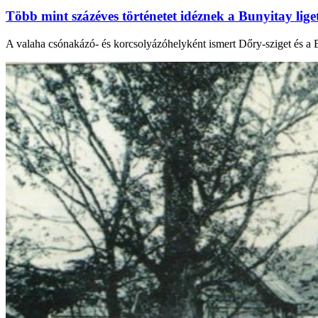
Több mint százéves történetet idéznek a Bunyitay lige
A valaha csónakázó- és korcsolyázóhelyként ismert Dőry-sziget és a B