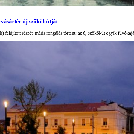
vásártér új szökőkútját
elújított részét, máris rongálás történt: az új szökőkút egyik fúvókáját