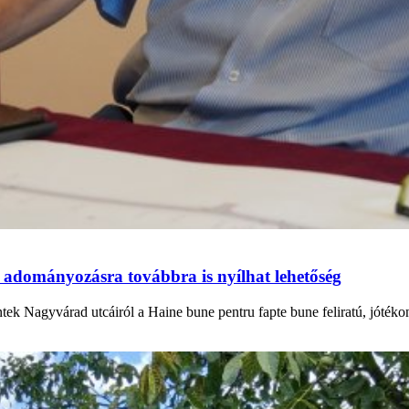
 adományozásra továbbra is nyílhat lehetőség
ntek Nagyvárad utcáiról a Haine bune pentru fapte bune feliratú, jóték