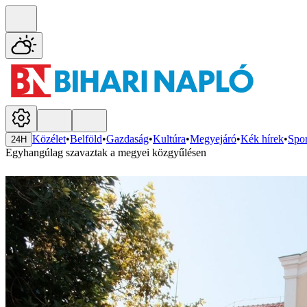
Közélet
•
Belföld
•
Gazdaság
•
Kultúra
•
Megyejáró
•
Kék hírek
•
Spor
24H
Egyhangúlag szavaztak a megyei közgyűlésen