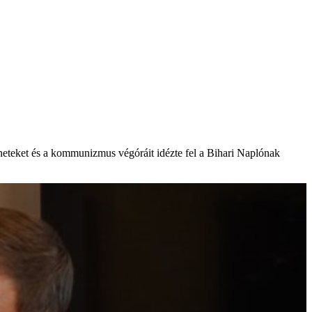
éneteket és a kommunizmus végóráit idézte fel a Bihari Naplónak