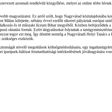
ynevezett azonnali rendkívüli közgyűlése, melyet az online térbe hívtak 
ővebb magyarázatot. Ez arról szólt, hogy Nagyvárad köztulajdonába kerü
ălan kifejtette, néhány évvel ezelőtt sikerrel pályáztak európai unió
vállalkozás és öt műszaki líceum Bihar megyéből. Közben befejeződtek a
sú oktatási formát. Ezért tárgyalásokat folytattak a tanügyminisztériu
ányzat tegye ezt meg. Így döntött nemrég a Nagyváradi Helyi Tanács a 
oz szükséges eszközök.
iztonságát növelő megoldások költségmódosításaira, egy ingatlanügyletre
i iparipark-hálózat fenntarthatósági intézkedésének jóváhagyására von