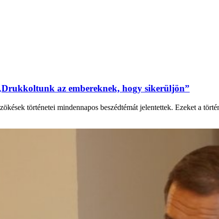
„Drukkoltunk az embereknek, hogy sikerüljön”
zökések történetei mindennapos beszédtémát jelentettek. Ezeket a tört