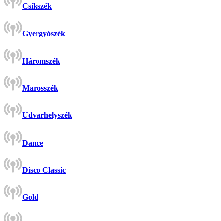
Csíkszék
Gyergyószék
Háromszék
Marosszék
Udvarhelyszék
Dance
Disco Classic
Gold