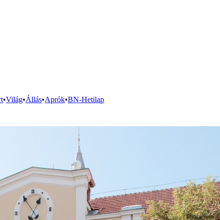
t
•
Világ
•
Állás
•
Aprók
•
BN-Hetilap