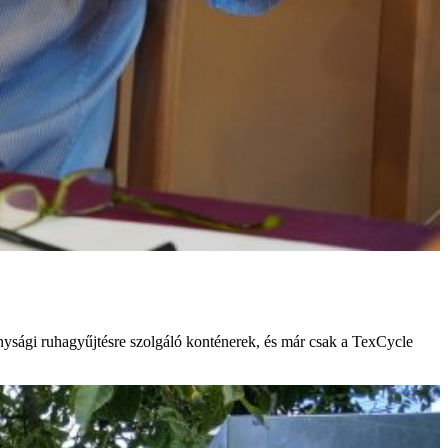
onysági ruhagyűjtésre szolgáló konténerek, és már csak a TexCycle