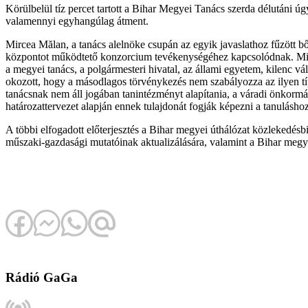
Körülbelül tíz percet tartott a Bihar Megyei Tanács szerda délutáni úg
valamennyi egyhangúlag átment.
Mircea Mălan, a tanács alelnöke csupán az egyik javaslathoz fűzött b
központot működtető konzorcium tevékenységéhez kapcsolódnak. Mint M
a megyei tanács, a polgármesteri hivatal, az állami egyetem, kilenc 
okozott, hogy a másodlagos törvénykezés nem szabályozza az ilyen típu
tanácsnak nem áll jogában tanintézményt alapítania, a váradi önkorm
határozattervezet alapján ennek tulajdonát fogják képezni a tanulásh
A többi elfogadott előterjesztés a Bihar megyei úthálózat közlekedésb
műszaki-gazdasági mutatóinak aktualizálására, valamint a Bihar megye
Rádió GaGa