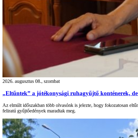
2026. augusztus 08., szombat
„Eltűntek” a jótékonysági ruhagyűjtő konténerek, de
Az elmúlt időszakban több olvasónk is jelezte, hogy fokozatosan eltű
feliratú gyűjtőedények maradtak meg.