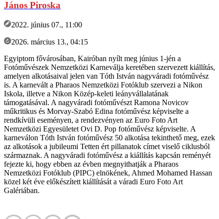
János Piroska
2022. június 07., 11:00
2026. március 13., 04:15
Egyiptom fővárosában, Kairóban nyílt meg június 1-jén a
Fotóművészek Nemzetközi Karneválja keretében szervezett kiállítás,
amelyen alkotásaival jelen van Tóth István nagyváradi fotóművész
is. A karnevált a Pharaos Nemzetközi Fotóklub szervezi a Nikon
Iskola, illetve a Nikon Közép-keleti leányvállalatának
támogatásával. A nagyváradi fotóművészt Ramona Novicov
műkritikus és Morvay-Szabó Edina fotóművész képviselte a
rendkívüli eseményen, a rendezvényen az Euro Foto Art
Nemzetközi Egyesületet Ovi D. Pop fotóművész képviselte. A
karneválon Tóth István fotóművész 50 alkotása tekinthető meg, ezek
az alkotások a jubileumi Tetten ért pillanatok címet viselő ciklusból
származnak. A nagyváradi fotóművész a kiállítás kapcsán reményét
fejezte ki, hogy ebben az évben megnyithatják a Pharaos
Nemzetközi Fotóklub (PIPC) elnökének, Ahmed Mohamed Hassan
közel két éve előkészített kiállítását a váradi Euro Foto Art
Galériában.