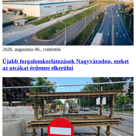
2026. augusztus 06., csütörtök
Újabb forgalomkorlátozások Nagyváradon, ezeket
az utcákat érdemes elkerülni