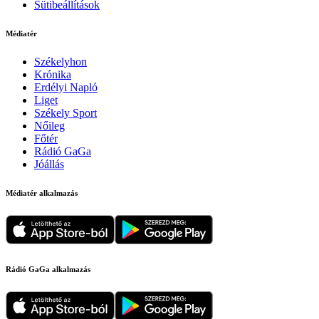
Sütibeállítások
Médiatér
Székelyhon
Krónika
Erdélyi Napló
Liget
Székely Sport
Nőileg
Főtér
Rádió GaGa
Jóállás
Médiatér alkalmazás
Rádió GaGa alkalmazás