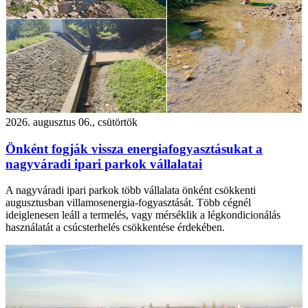
2026. augusztus 06., csütörtök
Önként fogják vissza energiafogyasztásukat a
nagyváradi ipari parkok vállalatai
A nagyváradi ipari parkok több vállalata önként csökkenti
augusztusban villamosenergia-fogyasztását. Több cégnél
ideiglenesen leáll a termelés, vagy mérséklik a légkondicionálás
használatát a csúcsterhelés csökkentése érdekében.