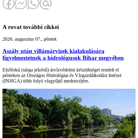
A rovat további cikkei
2026. augusztus 07., péntek
Aszály után villámárvizek kialakulására
figyelmeztetnek a hidrológusok Bihar megyében
Elsőfokú (sárga jelzésű) árvízvédelmi készültséget rendelt el
pénteken az Országos Hidrológiai és Vízgazdálkodási Intézet
(INHGA) több folyó vízgyűjtő medencéjére.