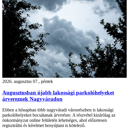
2026. augusztus 07., péntek
Augusztusban újabb lakossági parkolóhelyeket
árvereznek Nagyváradon
Ebben a hónapban több nagyváradi városrészben is lakossági
parkolóhelyeket bocsátanak árverésre. A részvétel kizárólag az
önkormányzat online felületén lehetséges, ahol előzetesen
regisztrálni és kérelmet benyújtani is kötelező.