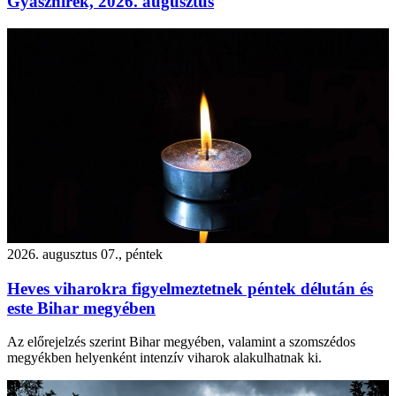
Gyászhírek, 2026. augusztus
2026. augusztus 07., péntek
Heves viharokra figyelmeztetnek péntek délután és
este Bihar megyében
Az előrejelzés szerint Bihar megyében, valamint a szomszédos
megyékben helyenként intenzív viharok alakulhatnak ki.