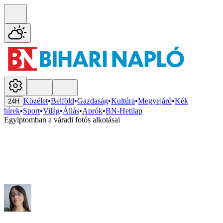
Közélet
•
Belföld
•
Gazdaság
•
Kultúra
•
Megyejáró
•
Kék
24H
hírek
•
Sport
•
Világ
•
Állás
•
Aprók
•
BN-Hetilap
Egyiptomban a váradi fotós alkotásai