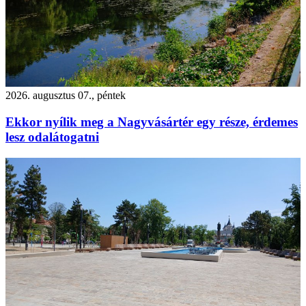
2026. augusztus 07., péntek
Ekkor nyílik meg a Nagyvásártér egy része, érdemes
lesz odalátogatni