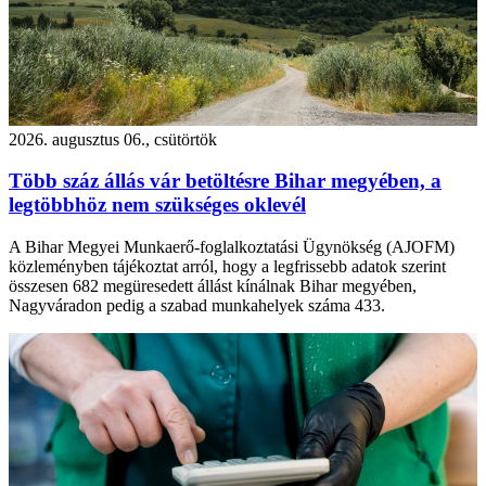
2026. augusztus 06., csütörtök
Több száz állás vár betöltésre Bihar megyében, a
legtöbbhöz nem szükséges oklevél
A Bihar Megyei Munkaerő-foglalkoztatási Ügynökség (AJOFM)
közleményben tájékoztat arról, hogy a legfrissebb adatok szerint
összesen 682 megüresedett állást kínálnak Bihar megyében,
Nagyváradon pedig a szabad munkahelyek száma 433.