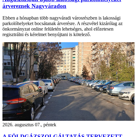
árvereznek Nagyváradon
Ebben a hónapban több nagyváradi városrészben is lakossági
parkolóhelyeket bocsátanak árverésre. A részvétel kizárólag az
önkormányzat online felületén lehetséges, ahol előzetesen
regisztrálni és kérelmet benyújtani is kötelező.
2026. augusztus 07., péntek
A FÖLDGÁZSZOLGÁLTATÁS TERVEZETT