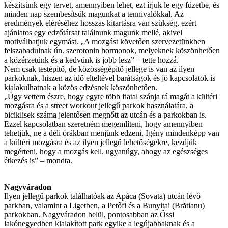
készítsünk egy tervet, amennyiben lehet, ezt írjuk le egy füzetbe, és
minden nap szembesítsük magunkat a tennivalókkal. Az
eredmények eléréséhez hosszas kitartásra van szükség, ezért
ajánlatos egy edzőtársat találnunk magunk mellé, akivel
motiválhatjuk egymást. „A mozgást követően szervezetünkben
felszabadulnak ún. szerotonin hormonok, melyeknek köszönhetően
a közérzetünk és a kedvünk is jobb lesz” – tette hozzá.
Nem csak testépítő, de közösségépítő jellege is van az ilyen
parkoknak, hiszen az idő elteltével barátságok és jó kapcsolatok is
kialakulhatnak a közös edzésnek köszönhetően.
„Úgy vettem észre, hogy egyre több fiatal szánja rá magát a kültéri
mozgásra és a street workout jellegű parkok használatára, a
biciklisek száma jelentősen megnőtt az utcán és a parkokban is.
Ezzel kapcsolatban szeretném megemlíteni, hogy amennyiben
tehetjük, ne a déli órákban menjünk edzeni. Igény mindenképp van
a kültéri mozgásra és az ilyen jellegű lehetőségekre, kezdjük
megérteni, hogy a mozgás kell, ugyanúgy, ahogy az egészséges
étkezés is” – mondta.
Nagyváradon
Ilyen jellegű parkok találhatóak az Apáca (Sovata) utcán lévő
parkban, valamint a Ligetben, a Petőfi és a Bunyitai (Brătianu)
parkokban. Nagyváradon belül, pontosabban az Őssi
lakónegyedben kialakított park egyike a legújabbaknak és a