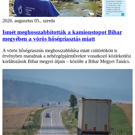
2026. augusztus 05., szerda
Ismét meghosszabbították a kamionstopot Bihar
megyében a vörös hőségriasztás miatt
A vörös hőségriasztás meghosszabbítása miatt csütörtökön is
érvényben maradnak a nehézgépjárművekre vonatkozó közlekedési
korlátozások Bihar megyei útjain – közölte a Bihar Megyei Tanács.