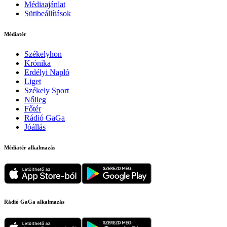
Médiaajánlat
Sütibeállítások
Médiatér
Székelyhon
Krónika
Erdélyi Napló
Liget
Székely Sport
Nőileg
Főtér
Rádió GaGa
Jóállás
Médiatér alkalmazás
Rádió GaGa alkalmazás