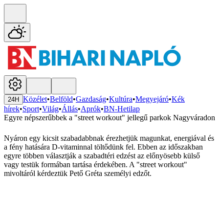
Közélet
•
Belföld
•
Gazdaság
•
Kultúra
•
Megyejáró
•
Kék
24H
hírek
•
Sport
•
Világ
•
Állás
•
Aprók
•
BN-Hetilap
Egyre népszerűbbek a "street workout" jellegű parkok Nagyváradon
Nyáron egy kicsit szabadabbnak érezhetjük magunkat, energiával és
a fény hatására D-vitaminnal töltődünk fel. Ebben az időszakban
egyre többen választják a szabadtéri edzést az előnyösebb külső
vagy testük formában tartása érdekében. A "street workout"
mivoltáról kérdeztük Pető Gréta személyi edzőt.