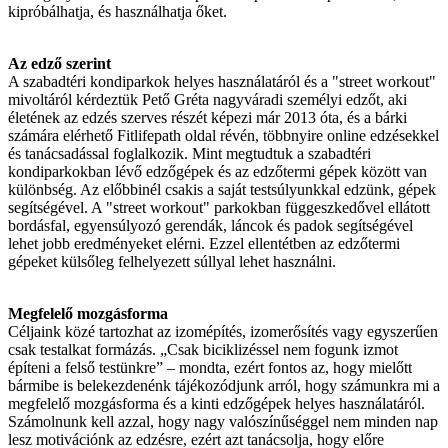
kipróbálhatja, és használhatja őket.
Az edző szerint
A szabadtéri kondiparkok helyes használatáról és a "street workout"
mivoltáról kérdeztük Pető Gréta nagyváradi személyi edzőt, aki
életének az edzés szerves részét képezi már 2013 óta, és a bárki
számára elérhető Fitlifepath oldal révén, többnyire online edzésekkel
és tanácsadással foglalkozik. Mint megtudtuk a szabadtéri
kondiparkokban lévő edzőgépek és az edzőtermi gépek között van
különbség. Az előbbinél csakis a saját testsúlyunkkal edzünk, gépek
segítségével. A "street workout" parkokban függeszkedővel ellátott
bordásfal, egyensúlyozó gerendák, láncok és padok segítségével
lehet jobb eredményeket elérni. Ezzel ellentétben az edzőtermi
gépeket külsőleg felhelyezett súllyal lehet használni.
Megfelelő mozgásforma
Céljaink közé tartozhat az izomépítés, izomerősítés vagy egyszerűen
csak testalkat formázás. „Csak biciklizéssel nem fogunk izmot
építeni a felső testünkre” – mondta, ezért fontos az, hogy mielőtt
bármibe is belekezdenénk tájékozódjunk arról, hogy számunkra mi a
megfelelő mozgásforma és a kinti edzőgépek helyes használatáról.
Számolnunk kell azzal, hogy nagy valószínűséggel nem minden nap
lesz motivációnk az edzésre, ezért azt tanácsolja, hogy előre