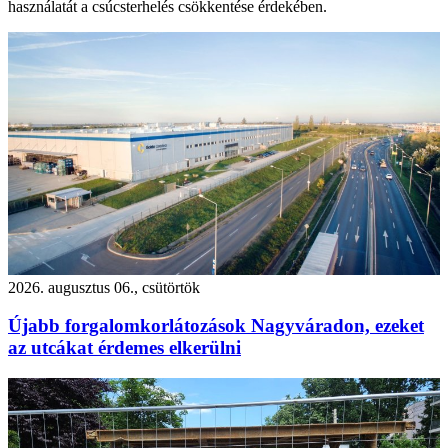
használatát a csúcsterhelés csökkentése érdekében.
2026. augusztus 06., csütörtök
Újabb forgalomkorlátozások Nagyváradon, ezeket
az utcákat érdemes elkerülni