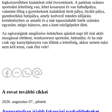
legkorszerűbben kialakított zöld övezeteknek. A parkban számos
sportolási lehetőség van, lehet kosarazni és van futballpálya,
valamint főleg a gyerekeknek kialakított tiroli pálya, bicikli pálya,
gumiborítású futópálya, amely kedvező minden időjárási
körülményben az amatőr és a már tapasztaltabb futók számára
egyaránt, mégis hiányos, ami a kinti edzőgépeket illeti.
Az egészségünk megőrzése érdekében ajánlott napi fél órát aktív
mozgással eltölteni, rendszeresen sportolni, hidratálni, és ha már
csak egy karnyújtásnyira van tőlünk a lehetőség, akkor semmi mást
nem kell tenni, csak élni vele!
A rovat további cikkei
2026. augusztus 07., péntek
Augusztusban újabb lakossági parkolóhelyeket