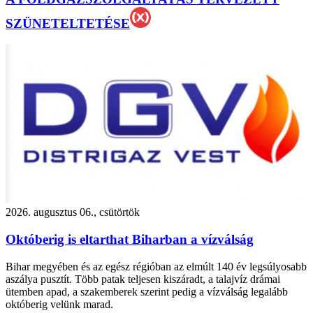
SZÜNETELTETÉSE
2026. augusztus 06., csütörtök
Októberig is eltarthat Biharban a vízválság
Bihar megyében és az egész régióban az elmúlt 140 év legsúlyosabb
aszálya pusztít. Több patak teljesen kiszáradt, a talajvíz drámai
ütemben apad, a szakemberek szerint pedig a vízválság legalább
októberig velünk marad.