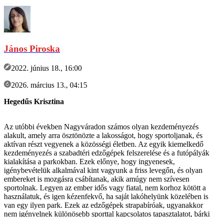
János Piroska
2022. június 18., 16:00
2026. március 13., 04:15
Hegedűs Krisztina
Az utóbbi években Nagyváradon számos olyan kezdeményezés
alakult, amely arra ösztönözte a lakosságot, hogy sportoljanak, és
aktívan részt vegyenek a közösségi életben. Az egyik kiemelkedő
kezdeményezés a szabadtéri edzőgépek felszerelése és a futópályák
kialakítása a parkokban. Ezek előnye, hogy ingyenesek,
igénybevételük alkalmával kint vagyunk a friss levegőn, és olyan
embereket is mozgásra csábítanak, akik amúgy nem szívesen
sportolnak. Legyen az ember idős vagy fiatal, nem korhoz kötött a
használatuk, és igen kézenfekvő, ha saját lakóhelyünk közelében is
van egy ilyen park. Ezek az edzőgépek strapabíróak, ugyanakkor
nem igényelnek különösebb sporttal kapcsolatos tapasztalatot, bárki