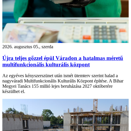
2026. augusztus 05., szerda
Újra teljes gőzzel épül Váradon a hatalmas méretű
multifunkcionális kulturális központ
Az egyéves kényszerszünet után ismét ütemterv szerint halad a
nagyváradi Multifunkcionális Kulturális Központ építése. A Bihar
Megyei Tanács 155 millió lejes beruházása 2027 októberére
készülhet el.