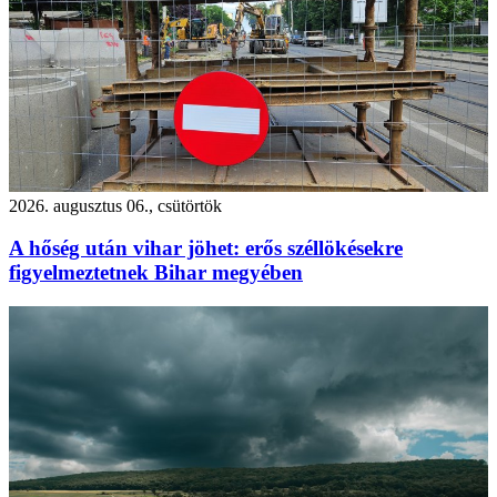
2026. augusztus 06., csütörtök
A hőség után vihar jöhet: erős széllökésekre
figyelmeztetnek Bihar megyében