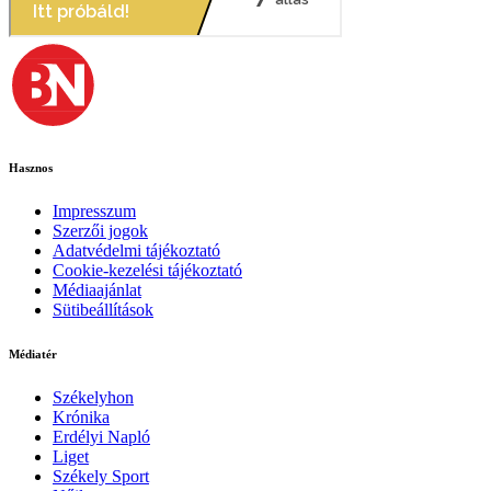
Hasznos
Impresszum
Szerzői jogok
Adatvédelmi tájékoztató
Cookie-kezelési tájékoztató
Médiaajánlat
Sütibeállítások
Médiatér
Székelyhon
Krónika
Erdélyi Napló
Liget
Székely Sport