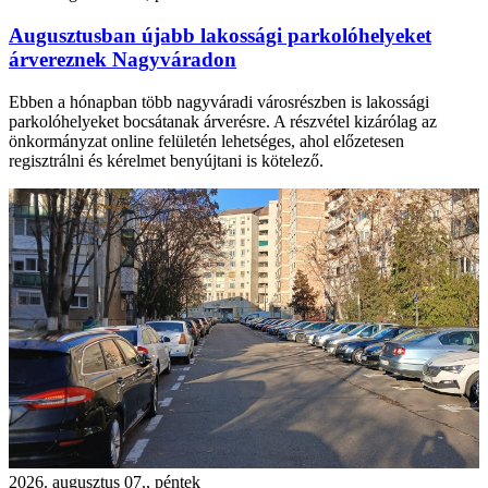
Augusztusban újabb lakossági parkolóhelyeket
árvereznek Nagyváradon
Ebben a hónapban több nagyváradi városrészben is lakossági
parkolóhelyeket bocsátanak árverésre. A részvétel kizárólag az
önkormányzat online felületén lehetséges, ahol előzetesen
regisztrálni és kérelmet benyújtani is kötelező.
2026. augusztus 07., péntek