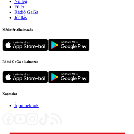
Nőileg
Főtér
Rádió GaGa
Jóállás
Médiatér alkalmazás
Rádió GaGa alkalmazás
Kapcsolat
Írjon nekünk