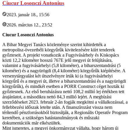
Ciucur Losonczi Antonius
2023. január 18., 15:56
2026. március 12., 23:52
Ciucur Losonczi Antonius
A Bihar Megyei Tanács közleménye szerint kihirdették a
metropolisz-övezetbéli körgyűrűk kivitelezésére kiírt tenderek
győzteseit. A projekt vonatkozik a Fugyivásárhely és Kiskopács
közti 12,2 kilométer hosszú 767E jelű megyei út felújítására,
valamint a fugyivásárhelyi (5,8 kilométer), a biharszentandrási (5
kilométer) és a nagyürögdi (8,4 kilométer) körgyűrűk kiépítésére. A
versenytárgyalást két útszelvényre írták ki (a fugyivásárhelyi
körgyűrű és a megyei út, illetve a biharszentandrási és a nagyürögdi
körgyűrűk), és mindkét esetben a PORR Construct céget hozták ki
győztesnek. Az első beruházásra nettó 108,2 millió lej értékben tett
árajánlatot, a másodikra nettó 84,3 millió lejért. A megbízási
szerződéseket 2023. február 2-án fogják megkötni a vállalkozással, a
fellebbezési időszak letelte után. A finanszírozást vissza nem
térítendő pénzforrásokból biztosítják, a Regionális Operatív Program
keretében, a szükséges hatástanulmányok és műszaki
dokumentációk már elkészültek.
Mint ismeretes, a megyei önkormányzat vállalta, hogy három új