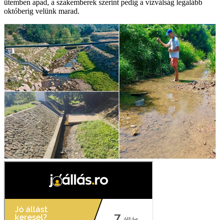
ütemben apad, a szakemberek szerint pedig a vízválság legalább
októberig velünk marad.