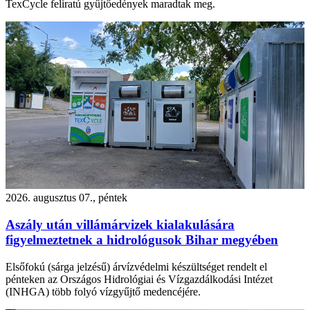
TexCycle feliratú gyűjtőedények maradtak meg.
2026. augusztus 07., péntek
Aszály után villámárvizek kialakulására
figyelmeztetnek a hidrológusok Bihar megyében
Elsőfokú (sárga jelzésű) árvízvédelmi készültséget rendelt el
pénteken az Országos Hidrológiai és Vízgazdálkodási Intézet
(INHGA) több folyó vízgyűjtő medencéjére.