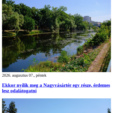
2026. augusztus 07., péntek
Ekkor nyílik meg a Nagyvásártér egy része, érdemes
lesz odalátogatni