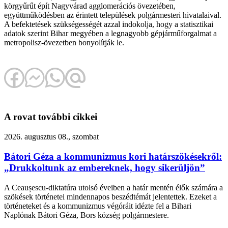
körgyűrűt épít Nagyvárad agglomerációs övezetében,
együttműködésben az érintett települések polgármesteri hivatalaival.
A befektetések szükségességét azzal indokolja, hogy a statisztikai
adatok szerint Bihar megyében a legnagyobb gépjárműforgalmat a
metropolisz-övezetben bonyolítják le.
A rovat további cikkei
2026. augusztus 08., szombat
Bátori Géza a kommunizmus kori határszökésekről:
„Drukkoltunk az embereknek, hogy sikerüljön”
A Ceaușescu-diktatúra utolsó éveiben a határ mentén élők számára a
szökések történetei mindennapos beszédtémát jelentettek. Ezeket a
történeteket és a kommunizmus végóráit idézte fel a Bihari
Naplónak Bátori Géza, Bors község polgármestere.