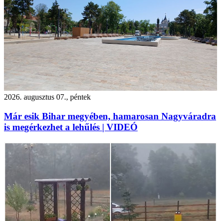
2026. augusztus 07., péntek
Már esik Bihar megyében, hamarosan Nagyváradra
is megérkezhet a lehűlés | VIDEÓ