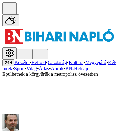
Közélet
•
Belföld
•
Gazdaság
•
Kultúra
•
Megyejáró
•
Kék
24H
hírek
•
Sport
•
Világ
•
Állás
•
Aprók
•
BN-Hetilap
Épülhetnek a körgyűrűk a metropolisz-övezetben