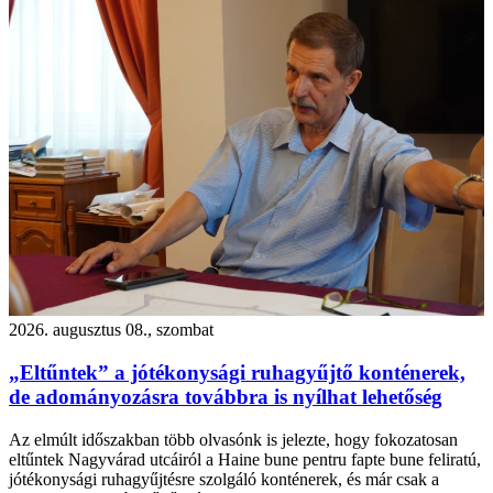
2026. augusztus 08., szombat
„Eltűntek” a jótékonysági ruhagyűjtő konténerek,
de adományozásra továbbra is nyílhat lehetőség
Az elmúlt időszakban több olvasónk is jelezte, hogy fokozatosan
eltűntek Nagyvárad utcáiról a Haine bune pentru fapte bune feliratú,
jótékonysági ruhagyűjtésre szolgáló konténerek, és már csak a