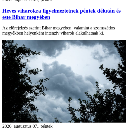
Heves viharokra figyelmeztetnek péntek délután és
este Bihar megyében
Az előrejelzés szerint Bihar megyében, valamint a szomszédos
megyékben helyenként intenzív viharok alakulhatnak ki.
2026. augusztus 07., péntek