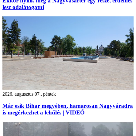
Ekkor nyílik meg a Nagyvásártér egy része, érdemes
lesz odalátogatni
2026. augusztus 07., péntek
Már esik Bihar megyében, hamarosan Nagyváradra
is megérkezhet a lehűlés | VIDEÓ