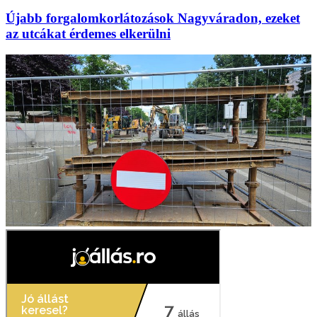
Újabb forgalomkorlátozások Nagyváradon, ezeket
az utcákat érdemes elkerülni