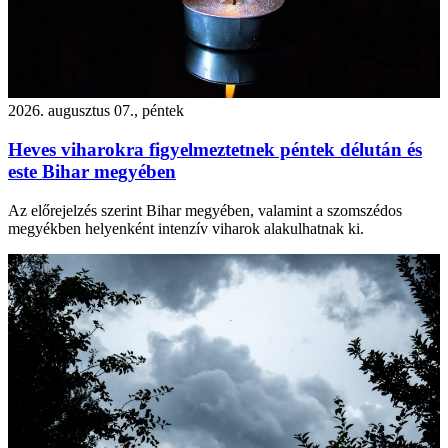
2026. augusztus 07., péntek
Heves viharokra figyelmeztetnek péntek délután és
este Bihar megyében
Az előrejelzés szerint Bihar megyében, valamint a szomszédos
megyékben helyenként intenzív viharok alakulhatnak ki.