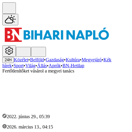
Közélet
•
Belföld
•
Gazdaság
•
Kultúra
•
Megyejáró
•
Kék
24H
hírek
•
Sport
•
Világ
•
Állás
•
Aprók
•
BN-Hetilap
Fertőtlenítőket vásárol a megyei tanács
2022. június 29., 05:39
2026. március 13., 04:15