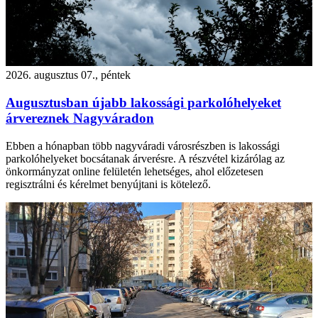
2026. augusztus 07., péntek
Augusztusban újabb lakossági parkolóhelyeket
árvereznek Nagyváradon
Ebben a hónapban több nagyváradi városrészben is lakossági
parkolóhelyeket bocsátanak árverésre. A részvétel kizárólag az
önkormányzat online felületén lehetséges, ahol előzetesen
regisztrálni és kérelmet benyújtani is kötelező.