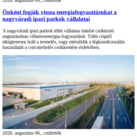
2026. augusztus 06., csütörtök
Önként fogják vissza energiafogyasztásukat a
nagyváradi ipari parkok vállalatai
A nagyváradi ipari parkok több vállalata önként csökkenti
augusztusban villamosenergia-fogyasztását. Több cégnél
ideiglenesen leáll a termelés, vagy mérséklik a légkondicionálás
használatát a csúcsterhelés csökkentése érdekében.
2026. augusztus 06., csütörtök