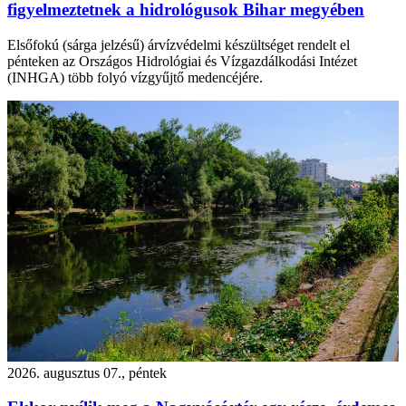
figyelmeztetnek a hidrológusok Bihar megyében
Elsőfokú (sárga jelzésű) árvízvédelmi készültséget rendelt el
pénteken az Országos Hidrológiai és Vízgazdálkodási Intézet
(INHGA) több folyó vízgyűjtő medencéjére.
2026. augusztus 07., péntek