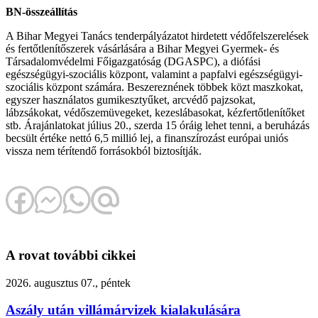
BN-összeállítás
A Bihar Megyei Tanács tenderpályázatot hirdetett védőfelszerelések
és fertőtlenítőszerek vásárlására a Bihar Megyei Gyermek- és
Társadalomvédelmi Főigazgatóság (DGASPC), a diófási
egészségügyi-szociális központ, valamint a papfalvi egészségügyi-
szociális központ számára. Beszereznének többek közt maszkokat,
egyszer használatos gumikesztyűket, arcvédő pajzsokat,
lábzsákokat, védőszemüvegeket, kezeslábasokat, kézfertőtlenítőket
stb. Árajánlatokat július 20., szerda 15 óráig lehet tenni, a beruházás
becsült értéke nettó 6,5 millió lej, a finanszírozást európai uniós
vissza nem térítendő forrásokból biztosítják.
A rovat további cikkei
2026. augusztus 07., péntek
Aszály után villámárvizek kialakulására