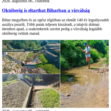
2026. augusztus 06., csütörtök
Októberig is eltarthat Biharban a vízválság
Bihar megyében és az egész régióban az elmúlt 140 év legsúlyosabb
aszálya pusztít. Több patak teljesen kiszáradt, a talajvíz drámai
ütemben apad, a szakemberek szerint pedig a vízválság legalább
októberig velünk marad.