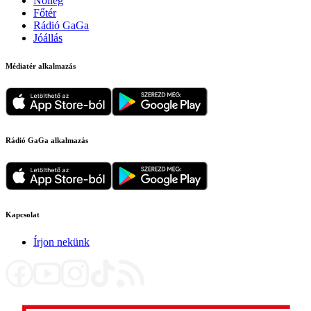
Nőileg
Főtér
Rádió GaGa
Jóállás
Médiatér alkalmazás
Rádió GaGa alkalmazás
Kapcsolat
Írjon nekünk