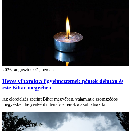
2026. augusztus 07., péntek
Heves viharokra figyelmeztetnek péntek délután és
este Bihar megyében
Az előrejelzés szerint Bihar megyében, valamint a szomszédos
megyékben helyenként intenzív viharok alakulhatnak ki.