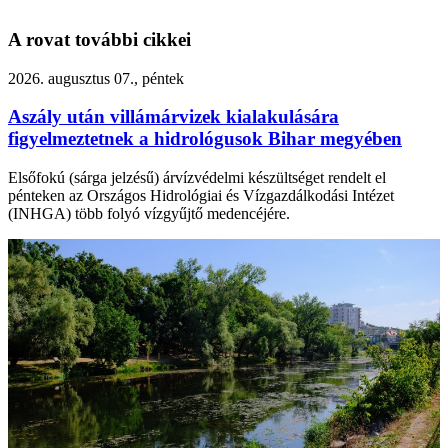
A rovat további cikkei
2026. augusztus 07., péntek
Aszály után villámárvizek kialakulására
figyelmeztetnek a hidrológusok Bihar megyében
Elsőfokú (sárga jelzésű) árvízvédelmi készültséget rendelt el
pénteken az Országos Hidrológiai és Vízgazdálkodási Intézet
(INHGA) több folyó vízgyűjtő medencéjére.