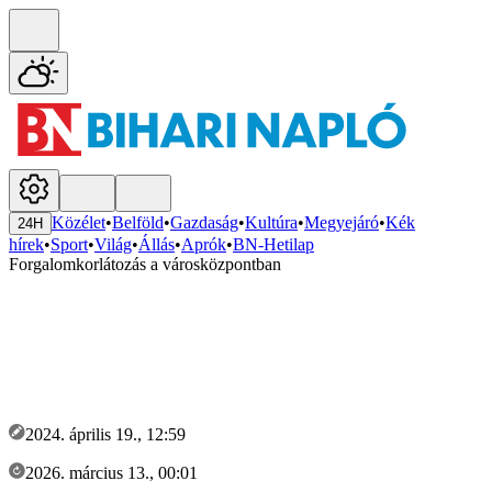
Közélet
•
Belföld
•
Gazdaság
•
Kultúra
•
Megyejáró
•
Kék
24H
hírek
•
Sport
•
Világ
•
Állás
•
Aprók
•
BN-Hetilap
Forgalomkorlátozás a városközpontban
2024. április 19., 12:59
2026. március 13., 00:01