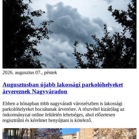
2026. augusztus 07., péntek
Augusztusban újabb lakossági parkolóhelyeket
árvereznek Nagyváradon
Ebben a hónapban több nagyváradi városrészben is lakossági
parkolóhelyeket bocsátanak árverésre. A részvétel kizárólag az
önkormányzat online felületén lehetséges, ahol előzetesen
regisztrálni és kérelmet benyújtani is kötelező.