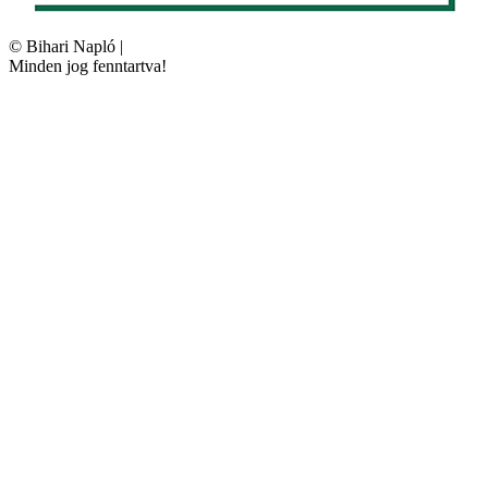
©
Bihari Napló
|
Minden jog fenntartva!