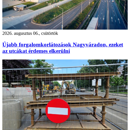
2026. augusztus 06., csütörtök
Újabb forgalomkorlátozások Nagyváradon, ezeket
az utcákat érdemes elkerülni