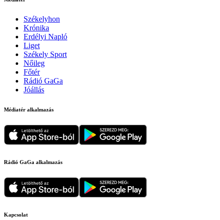
Székelyhon
Krónika
Erdélyi Napló
Liget
Székely Sport
Nőileg
Főtér
Rádió GaGa
Jóállás
Médiatér alkalmazás
Rádió GaGa alkalmazás
Kapcsolat