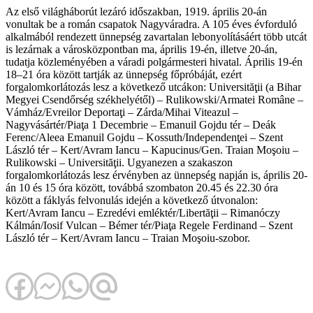
Az első világháborút lezáró időszakban, 1919. április 20-án
vonultak be a román csapatok Nagyváradra. A 105 éves évforduló
alkalmából rendezett ünnepség zavartalan lebonyolításáért több utcát
is lezárnak a városközpontban ma, április 19-én, illetve 20-án,
tudatja közleményében a váradi polgármesteri hivatal. Április 19-én
18–21 óra között tartják az ünnepség főpróbáját, ezért
forgalomkorlátozás lesz a következő utcákon: Universităţii (a Bihar
Megyei Csendőrség székhelyétől) – Rulikowski/Armatei Române –
Vámház/Evreilor Deportaţi – Zárda/Mihai Viteazul –
Nagyvásártér/Piaţa 1 Decembrie – Emanuil Gojdu tér – Deák
Ferenc/Aleea Emanuil Gojdu – Kossuth/Independenţei – Szent
László tér – Kert/Avram Iancu – Kapucinus/Gen. Traian Moşoiu –
Rulikowski – Universităţii. Ugyanezen a szakaszon
forgalomkorlátozás lesz érvényben az ünnepség napján is, április 20-
án 10 és 15 óra között, továbbá szombaton 20.45 és 22.30 óra
között a fáklyás felvonulás idején a következő útvonalon:
Kert/Avram Iancu – Ezredévi emléktér/Libertăţii – Rimanóczy
Kálmán/Iosif Vulcan – Bémer tér/Piaţa Regele Ferdinand – Szent
László tér – Kert/Avram Iancu – Traian Moşoiu-szobor.