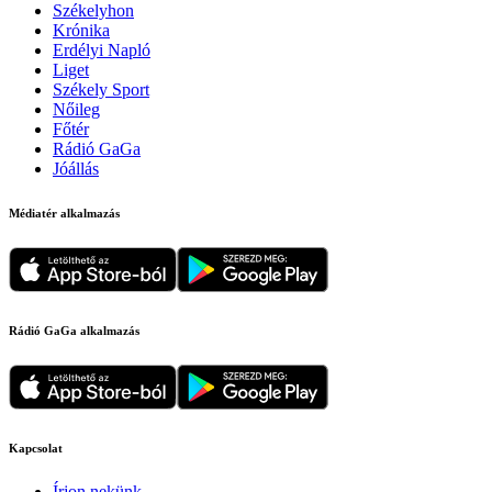
Székelyhon
Krónika
Erdélyi Napló
Liget
Székely Sport
Nőileg
Főtér
Rádió GaGa
Jóállás
Médiatér alkalmazás
Rádió GaGa alkalmazás
Kapcsolat
Írjon nekünk