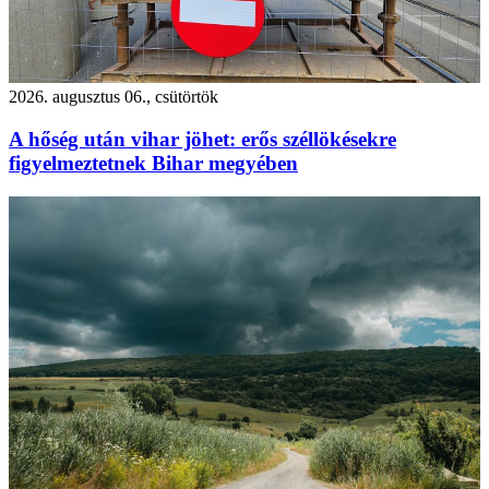
2026. augusztus 06., csütörtök
A hőség után vihar jöhet: erős széllökésekre
figyelmeztetnek Bihar megyében