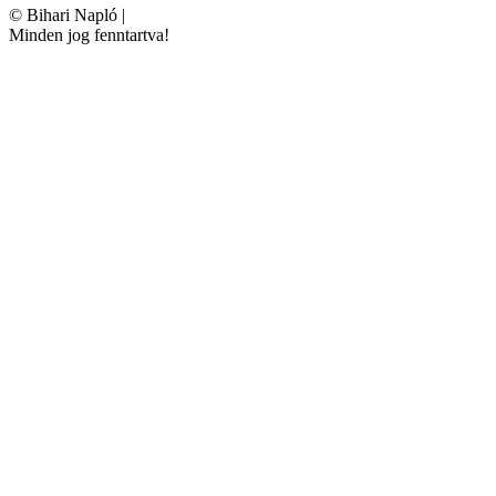
©
Bihari Napló
|
Minden jog fenntartva!