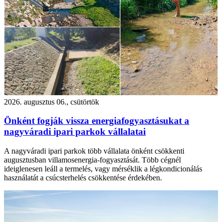
2026. augusztus 06., csütörtök
Önként fogják vissza energiafogyasztásukat a
nagyváradi ipari parkok vállalatai
A nagyváradi ipari parkok több vállalata önként csökkenti
augusztusban villamosenergia-fogyasztását. Több cégnél
ideiglenesen leáll a termelés, vagy mérséklik a légkondicionálás
használatát a csúcsterhelés csökkentése érdekében.