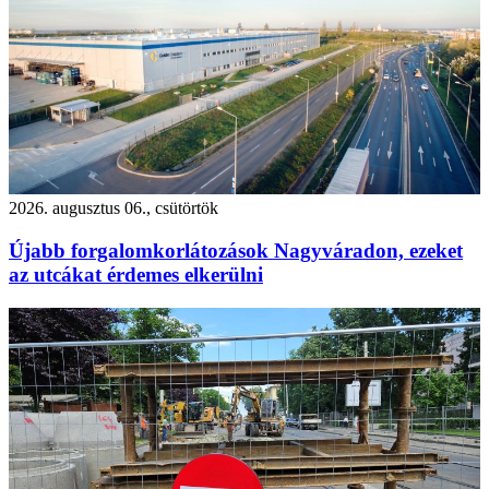
2026. augusztus 06., csütörtök
Újabb forgalomkorlátozások Nagyváradon, ezeket
az utcákat érdemes elkerülni