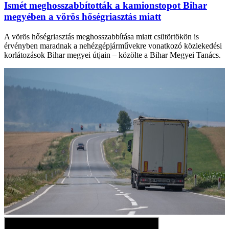
Ismét meghosszabbították a kamionstopot Bihar
megyében a vörös hőségriasztás miatt
A vörös hőségriasztás meghosszabbítása miatt csütörtökön is
érvényben maradnak a nehézgépjárművekre vonatkozó közlekedési
korlátozások Bihar megyei útjain – közölte a Bihar Megyei Tanács.