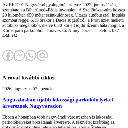
Az EKE’91 Nagyvárad gyalogtúrát szervez 2022. június 11-én,
szombaton a Biharfüred–Pádis útvonalon. A Szellőrózsa-túra hossza
20 kilométer, 650 méter szintkülönbség. Utazás autóbusszal. Indulás
szombat reggel 6.15 órakor a Dacia sugárútról, a Profi üzlet melletti
autóbusz-megállóból, illetve 6.30-kor a Gojdu-líceum háta mögül, a
Körös-parti parkolóból. Túravezető: Aranyi József – telefon: 0771-
484-534.
A rovat további cikkei
2026. augusztus 07., péntek
Augusztusban újabb lakossági parkolóhelyeket
árvereznek Nagyváradon
Ebben a hónapban több nagyváradi városrészben is lakossági
parkolóhelyeket bocsátanak árverésre. A részvétel kizárólag az
önkormányzat online felületén lehetséges, ahol előzetesen