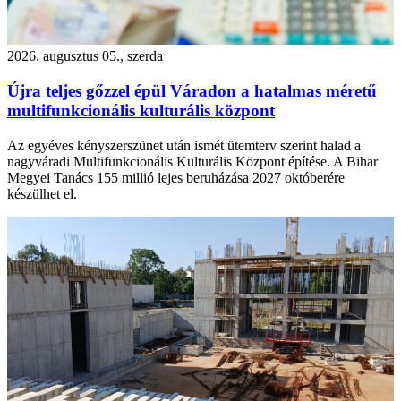
2026. augusztus 05., szerda
Újra teljes gőzzel épül Váradon a hatalmas méretű
multifunkcionális kulturális központ
Az egyéves kényszerszünet után ismét ütemterv szerint halad a
nagyváradi Multifunkcionális Kulturális Központ építése. A Bihar
Megyei Tanács 155 millió lejes beruházása 2027 októberére
készülhet el.