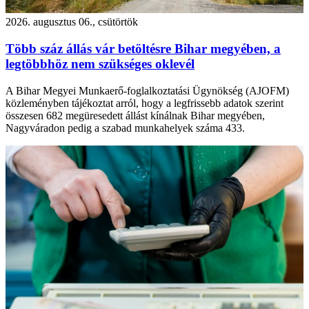
2026. augusztus 06., csütörtök
Több száz állás vár betöltésre Bihar megyében, a
legtöbbhöz nem szükséges oklevél
A Bihar Megyei Munkaerő-foglalkoztatási Ügynökség (AJOFM)
közleményben tájékoztat arról, hogy a legfrissebb adatok szerint
összesen 682 megüresedett állást kínálnak Bihar megyében,
Nagyváradon pedig a szabad munkahelyek száma 433.