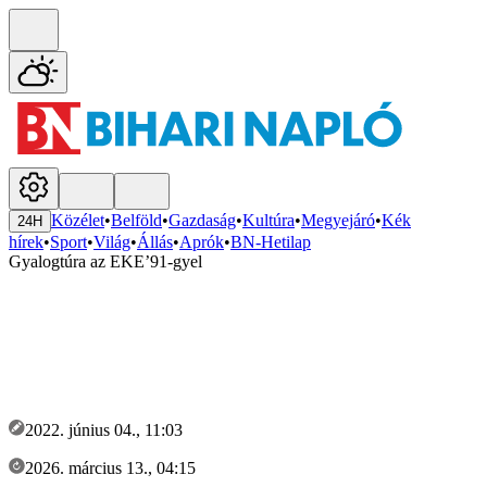
Közélet
•
Belföld
•
Gazdaság
•
Kultúra
•
Megyejáró
•
Kék
24H
hírek
•
Sport
•
Világ
•
Állás
•
Aprók
•
BN-Hetilap
Gyalogtúra az EKE’91-gyel
2022. június 04., 11:03
2026. március 13., 04:15