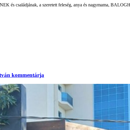
K és családjának, a szeretett feleség, anya és nagymama, BALOGH M
 István kommentárja