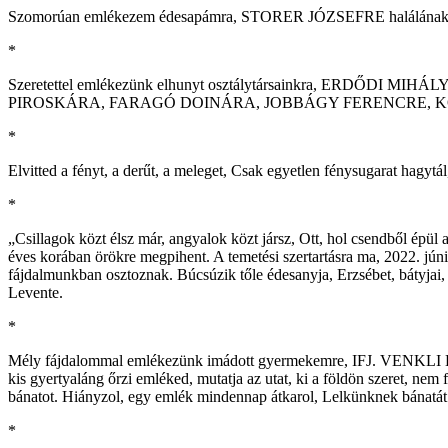
Szomorúan emlékezem édesapámra, STORER JÓZSEFRE halálának 15.
*
Szeretettel emlékezünk elhunyt osztálytársainkra, ERDŐDI 
PIROSKÁRA, FARAGÓ DOINÁRA, JOBBÁGY FERENCRE, KOVÁCS
*
Elvitted a fényt, a derűt, a meleget, Csak egyetlen fénysugarat hagy
*
„Csillagok közt élsz már, angyalok közt jársz, Ott, hol csendből ép
éves korában örökre megpihent. A temetési szertartásra ma, 2022. jú
fájdalmunkban osztoznak. Búcsúzik tőle édesanyja, Erzsébet, bátyjai, At
Levente.
*
Mély fájdalommal emlékezünk imádott gyermekemre, IFJ. VENKLI LAJO
kis gyertyaláng őrzi emléked, mutatja az utat, ki a földön szeret, ne
bánatot. Hiányzol, egy emlék mindennap átkarol, Lelkünknek bánatát
*