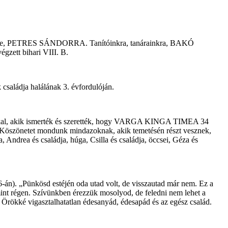
e, PETRES SÁNDORRA. Tanítóinkra, tanárainkra, BAKÓ
 bihari VIII. B.
családja halálának 3. évfordulóján.
ndazokkal, akik ismerték és szerették, hogy VARGA KINGA TIMEA 34
n. Köszönetet mondunk mindazoknak, akik temetésén részt vesznek,
a, Andrea és családja, húga, Csilla és családja, öccsei, Géza és
n). „Pünkösd estéjén oda utad volt, de visszautad már nem. Ez a
 mint régen. Szívünkben érezzük mosolyod, de feledni nem lehet a
rökké vigasztalhatatlan édesanyád, édesapád és az egész család.