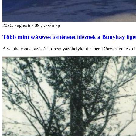
2026. augusztus 09., vasárnap
Több mint százéves történetet idéznek a Bunyitay lige
A valaha csónakázó- és korcsolyázóhelyként ismert Dőry-sziget és a B