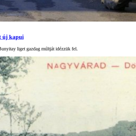
t új kapui
unyitay liget gazdag múltját idézzük fel.