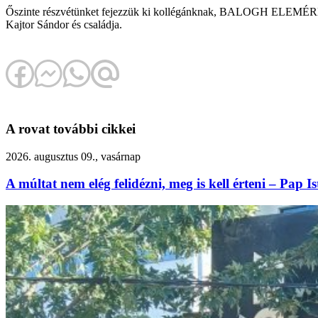
Őszinte részvétünket fejezzük ki kollégánknak, BALOGH ELEMÉRNE
Kajtor Sándor és családja.
A rovat további cikkei
2026. augusztus 09., vasárnap
A múltat nem elég felidézni, meg is kell érteni – Pap