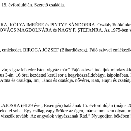
 évfordulóján. Szerető családja.
MIHÁLYRA, KÓLYA IMRÉRE és PINTYE SÁNDORRA. Osztályfőnökünkr
 MAGDOLNÁRA és NAGY F. ŞTEFANRA. Az 1975-ben végzett
tál, emlékedet. BIROGA JÓZSEF (Bihardiószeg). Fájó szívvel emlékezik 
ül a vár, s igaz lelkedre Isten vigyáz már.” Fájó szívvel tudatjuk mi
nius 3-án, 16 órai kezdettel kerül sor a hegyközszáldobágyi kápolnába
tila és családja, Imi, János és családja, nővérei, Kati, Hajni és családj
SRA (élt 29 évet, Érsemjén) halálának 15. évfordulóján (május 26-á
m feled el soha. Egy csillag vagy örökre az égen, már semmi sem olyan,
 visszük tovább. Az angyalok vigyázzanak Rád.” Nyugodjon békében! Ö