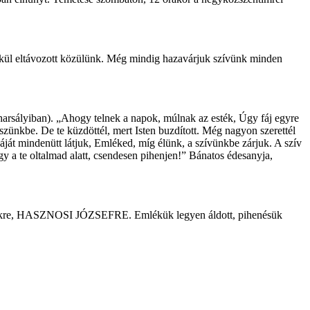
élkül eltávozott közülünk. Még mindig hazavárjuk szívünk minden
harsályiban). „Ahogy telnek a napok, múlnak az esték, Úgy fáj egyre
szünkbe. De te küzdöttél, mert Isten buzdított. Még nagyon szerettél
ját mindenütt látjuk, Emléked, míg élünk, a szívünkbe zárjuk. A szív
y a te oltalmad alatt, csendesen pihenjen!” Bánatos édesanyja,
ekre, HASZNOSI JÓZSEFRE. Emlékük legyen áldott, pihenésük