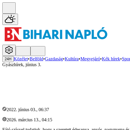
Közélet
•
Belföld
•
Gazdaság
•
Kultúra
•
Megyejáró
•
Kék hírek
•
Spor
24H
Gyászhírek, június 3.
2022. június 03., 06:37
2026. március 13., 04:15
Fájó szívvel tudatjuk, hogy a szeretett édesanya, anyós, nagymam