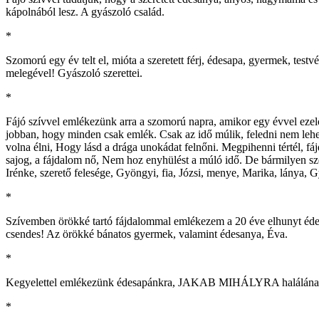
kápolnából lesz. A gyászoló család.
*
Szomorú egy év telt el, mióta a szeretett férj, édesapa, gyermek, 
melegével! Gyászoló szerettei.
*
Fájó szívvel emlékezünk arra a szomorú napra, amikor egy évvel ezel
jobban, hogy minden csak emlék. Csak az idő múlik, feledni nem lehet,
volna élni, Hogy lásd a drága unokádat felnőni. Megpihenni tértél, f
sajog, a fájdalom nő, Nem hoz enyhülést a múló idő. De bármilyen szé
Irénke, szerető felesége, Gyöngyi, fia, Józsi, menye, Marika, lánya,
*
Szívemben örökké tartó fájdalommal emlékezem a 20 éve elhunyt
csendes! Az örökké bánatos gyermek, valamint édesanya, Éva.
*
Kegyelettel emlékezünk édesapánkra, JAKAB MIHÁLYRA halálának 60.
*