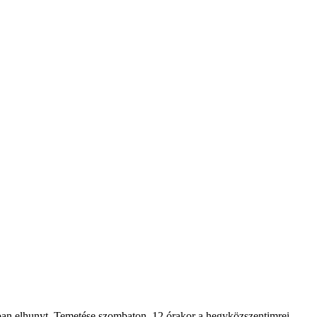
n elhunyt. Temetése szombaton, 12 órakor a hegyközszentimrei