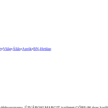
t
•
Világ
•
Állás
•
Aprók
•
BN-Hetilap
a és dédnagymama, ÚJVÁROSI MARGIT (született GÓBI) 86 éves korába