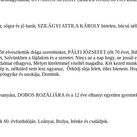
testvér, sógor és jó barát, SZILÁGYI ATTILA KÁROLY hirtelen, búcsú n
őtt elveszítettük drága szerettünket, PÁLFI JÓZSEFET (élt 70 évet, Bi
 Szívünkben a fájdalom és a szeretet. Nincs az a nap hogy, ne jussál e
ájdalmat elhagyva, Melyet türelemmel viseltél magadba. Két kezed munká
p is, nélküled nem lesz ugyanaz, Őrködj sírja felett, édes Istenem. Hog
 Gyöngyike és unokája, Dominik.
 édesanyára, DOBOS ROZÁLIÁRA és a 12 éve elhunyt egyetlen gyerm
 évfordulóján. Leányai, Ibolya, Irénke és családjuk.