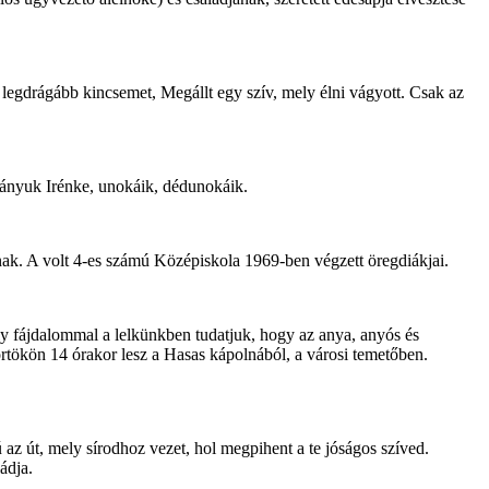
egdrágább kincsemet, Megállt egy szív, mely élni vágyott. Csak az
yuk Irénke, unokáik, dédunokáik.
ak. A volt 4-es számú Középiskola 1969-ben végzett öregdiákjai.
ly fájdalommal a lelkünkben tudatjuk, hogy az anya, anyós és
kön 14 órakor lesz a Hasas kápolnából, a városi temetőben.
út, mely sírodhoz vezet, hol megpihent a te jóságos szíved.
ádja.