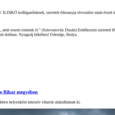
V ILDIKÓ kolléganőnknek, szeretett édesanyja elvesztése miatt érzet
szág, amit sosem rontunk el.” (Sztevanovity Dusán) Emlékezem szeretet
lsót dobban. Nyugodj békében! Felesége, Ibolya.
ste Bihar megyében
ben helyenként intenzív viharok alakulhatnak ki.