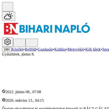
Közélet
•
Belföld
•
Gazdaság
•
Kultúra
•
Megyejáró
•
Kék hírek
•
Spor
24H
Gyászhírek, június 8.
2022. június 08., 07:08
2026. március 13., 04:15
Őszinte részvétünket és együttérzésünket fejezzük ki RÁCZ-GÁL SZ