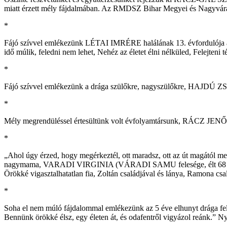
miatt érzett mély fájdalmában. Az RMDSZ Bihar Megyei és Nagyvár
*
Fájó szívvel emlékezünk LÉTAI IMRÉRE halálának 13. évfordulója alka
idő múlik, feledni nem lehet, Nehéz az életet élni nélküled, Felejte
*
Fájó szívvel emlékezünk a drága szülőkre, nagyszülőkre, HAJD
*
Mély megrendüléssel értesültünk volt évfolyamtársunk, RÁCZ JENŐ ha
*
„Ahol úgy érzed, hogy megérkeztél, ott maradsz, ott az út magától me
nagymama, VARADI VIRGINIA (VÁRADI SAMU felesége, élt 68 évet) el
Örökké vigasztalhatatlan fia, Zoltán családjával és lánya, Ramona csa
*
Soha el nem múló fájdalommal emlékezünk az 5 éve elhunyt drága fe
Bennünk örökké élsz, egy életen át, és odafentről vigyázol reánk.” 