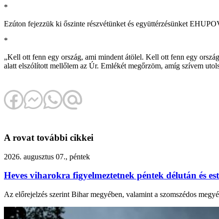
*
Ezúton fejezzük ki őszinte részvétünket és együttérzésünket EHUPO
*
„Kell ott fenn egy ország, ami mindent átölel. Kell ott fenn egy or
alatt elszólított mellőlem az Úr. Emlékét megőrzöm, amíg szívem uto
A rovat további cikkei
2026. augusztus 07., péntek
Heves viharokra figyelmeztetnek péntek délután és e
Az előrejelzés szerint Bihar megyében, valamint a szomszédos megyék