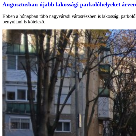
Augusztusban újabb lakossági parkolóhelyeket árv
Ebben a hónapban több nagyváradi városrészben is lakossági parkolóhel
benyújtani is kötelező.