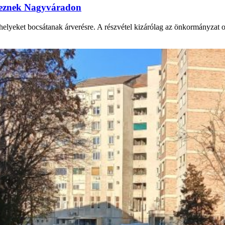
ereznek Nagyváradon
yeket bocsátanak árverésre. A részvétel kizárólag az önkormányzat onli