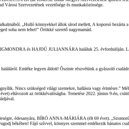
ad Városi Szervezetének vezetősége és munkaközössége.
lmából. „Hulló könnyekkel állok sírod mellett, A koporsó bezárta a l
ni téged soha nem lehet!” Örökké szerető nagymamád.
Ú ZSIGMONDRA és HAJDÚ JULIANNÁRA haláluk 25. évfordulóján. Lán
láláról. Emléke legyen áldott! Őszinte részvétünk a gyászoló családn
gnyílik. Nincs szükséged világi szemekre, hallásra vagy érintésre.” Mé
távozott az örökkévalóságba. Temetése 2022. június 9-én, csütörtö
ládjával.
leségre, édesanyára, BÍRÓ ANNA-MÁRIÁRA (élt 69 évet). „Szomorú az 
Nyugodj békében! Fájó szívvel, könnyes szemmel emlékezik bánatos csal