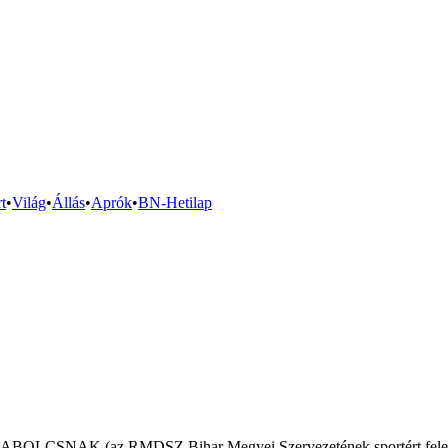
t
•
Világ
•
Állás
•
Aprók
•
BN-Hetilap
ABOLCSNAK (az RMDSZ Bihar Megyei Szervezetének sportért felelős üg