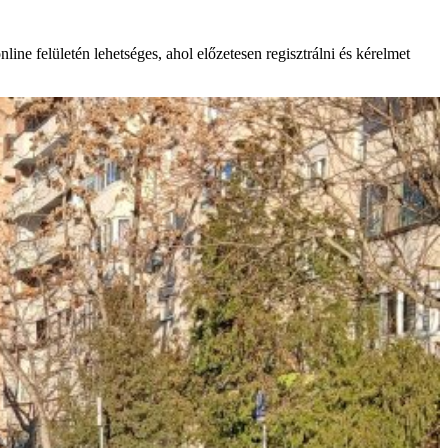
ne felületén lehetséges, ahol előzetesen regisztrálni és kérelmet