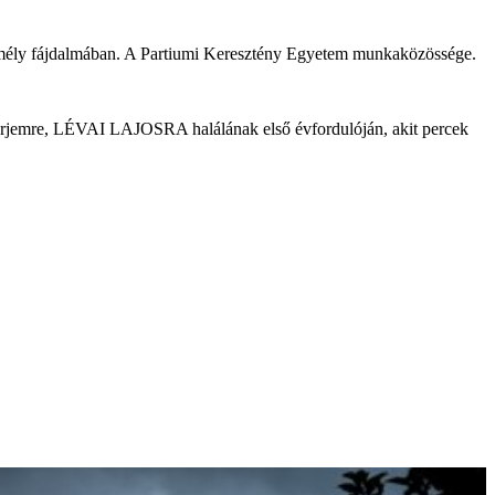
t mély fájdalmában. A Partiumi Keresztény Egyetem munkaközössége.
t férjemre, LÉVAI LAJOSRA halálának első évfordulóján, akit percek