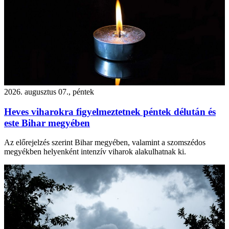
2026. augusztus 07., péntek
Heves viharokra figyelmeztetnek péntek délután és
este Bihar megyében
Az előrejelzés szerint Bihar megyében, valamint a szomszédos
megyékben helyenként intenzív viharok alakulhatnak ki.