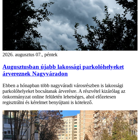
2026. augusztus 07., péntek
Augusztusban újabb lakossági parkolóhelyeket
árvereznek Nagyváradon
Ebben a hónapban több nagyváradi városrészben is lakossági
parkolóhelyeket bocsátanak árverésre. A részvétel kizárólag az
önkormányzat online felületén lehetséges, ahol előzetesen
regisztrálni és kérelmet benyújtani is kötelező.