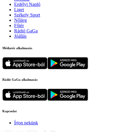
Erdélyi Napló
Liget
Székely Sport
Nőileg
Főtér
Rádió GaGa
Jóállás
Médiatér alkalmazás
Rádió GaGa alkalmazás
Kapcsolat
Írjon nekünk