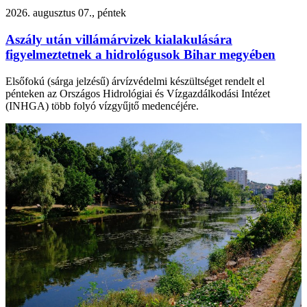
2026. augusztus 07., péntek
Aszály után villámárvizek kialakulására
figyelmeztetnek a hidrológusok Bihar megyében
Elsőfokú (sárga jelzésű) árvízvédelmi készültséget rendelt el
pénteken az Országos Hidrológiai és Vízgazdálkodási Intézet
(INHGA) több folyó vízgyűjtő medencéjére.