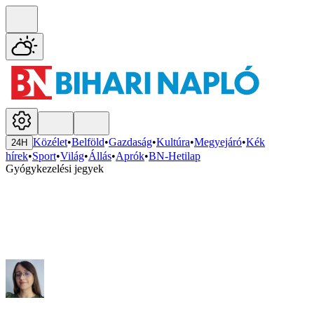
Közélet
•
Belföld
•
Gazdaság
•
Kultúra
•
Megyejáró
•
Kék
24H
hírek
•
Sport
•
Világ
•
Állás
•
Aprók
•
BN-Hetilap
Gyógykezelési jegyek