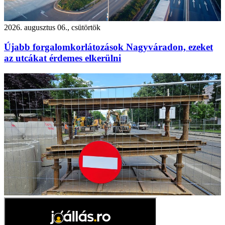
2026. augusztus 06., csütörtök
Újabb forgalomkorlátozások Nagyváradon, ezeket
az utcákat érdemes elkerülni