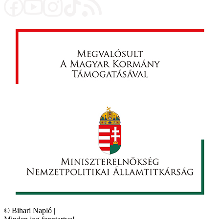
©
Bihari Napló
|