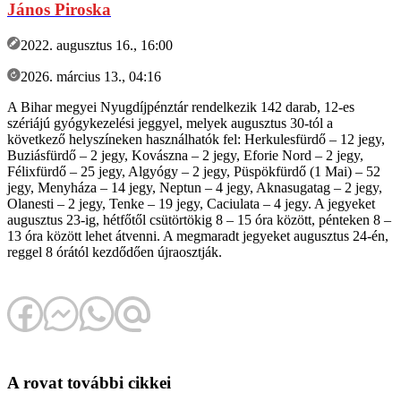
János Piroska
2022. augusztus 16., 16:00
2026. március 13., 04:16
A Bihar megyei Nyugdíjpénztár rendelkezik 142 darab, 12-es
szériájú gyógykezelési jeggyel, melyek augusztus 30-tól a
következő helyszíneken használhatók fel: Herkulesfürdő – 12 jegy,
Buziásfürdő – 2 jegy, Kovászna – 2 jegy, Eforie Nord – 2 jegy,
Félixfürdő – 25 jegy, Algyógy – 2 jegy, Püspökfürdő (1 Mai) – 52
jegy, Menyháza – 14 jegy, Neptun – 4 jegy, Aknasugatag – 2 jegy,
Olanesti – 2 jegy, Tenke – 19 jegy, Caciulata – 4 jegy. A jegyeket
augusztus 23-ig, hétfőtől csütörtökig 8 – 15 óra között, pénteken 8 –
13 óra között lehet átvenni. A megmaradt jegyeket augusztus 24-én,
reggel 8 órától kezdődően újraosztják.
A rovat további cikkei