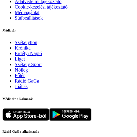
Adatvédelmi tájékoztató
Cookie-kezelési tájékoztató
Médiaajánlat
Sütibeállítások
Médiatér
Székelyhon
Krónika
Erdélyi Napló
Liget
Székely Sport
Nőileg
Főtér
Rádió GaGa
Jóállás
Médiatér alkalmazás
Rádió GaGa alkalmazás