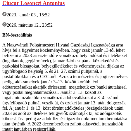
Ciucur Losonczi Antonius
2023. január 03., 15:52
2026. március 12., 23:52
BN-összeállítás
A Nagyváradi Polgármesteri Hivatal Gazdasági Igazgatósága arra
hívja fel a figyelmet közleményében, hogy csak január 13-tól lehet
befizetni a 2023-as esztendőre vonatkozó helyi adókat és illetékeket
(ingatlanok, gépjárművek), január 3-tól csupán a közlekedési és
parkolási bírságokat, bélyegilletékeket és véleményezési díjakat az
ügyfélfogadó helyiség 5. és 21–27. számú pultjainál, a
postafiókokban és a CEC-nél. Azok a természetes és jogi személyek
pedig, akik/amelyek január 3–13. között korábbi évi
adótartozásaikat akarják törleszteni, megtehetik ezt banki átutalással
vagy postai meghatalmazással. Január 3–13. között az
ingatlantranzakciókra vonatkozó adóbevallásokat a 3–4. számú
ügyfélfogadó pultnál veszik át, és ezeket január 13. után dolgozzák
fel. A január 1. és 13. közt történt adóköteles jószágeladások utáni
2023-as adót az illetékes felügyelők számolják ki, az adóigazolás
kibocsájtása pedig az adókifizetést igazoló dokumentum bemutatása
után történik. A 2022 decemberében zajlott adásvételi tranzakciók
iratait januárban regisztrálják.