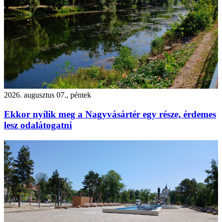
2026. augusztus 07., péntek
Ekkor nyílik meg a Nagyvásártér egy része, érdemes
lesz odalátogatni