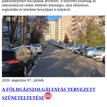
parkolóhelyeket bocsátanak árverésre. A részvétel kizárólag az
önkormányzat online felületén lehetséges, ahol előzetesen
regisztrálni és kérelmet benyújtani is kötelező.
2026. augusztus 07., péntek
A FÖLDGÁZSZOLGÁLTATÁS TERVEZETT
SZÜNETELTETÉSE