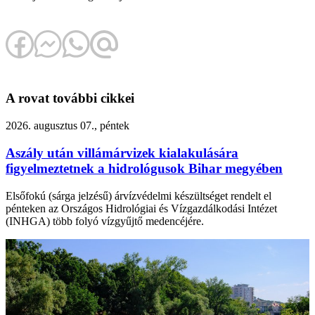
A rovat további cikkei
2026. augusztus 07., péntek
Aszály után villámárvizek kialakulására
figyelmeztetnek a hidrológusok Bihar megyében
Elsőfokú (sárga jelzésű) árvízvédelmi készültséget rendelt el
pénteken az Országos Hidrológiai és Vízgazdálkodási Intézet
(INHGA) több folyó vízgyűjtő medencéjére.