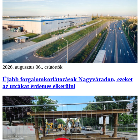
2026. augusztus 06., csütörtök
Újabb forgalomkorlátozások Nagyváradon, ezeket
az utcákat érdemes elkerülni