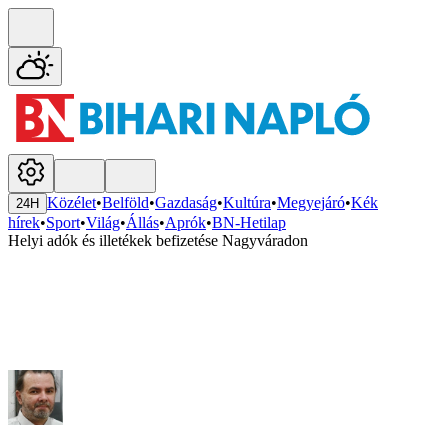
Közélet
•
Belföld
•
Gazdaság
•
Kultúra
•
Megyejáró
•
Kék
24H
hírek
•
Sport
•
Világ
•
Állás
•
Aprók
•
BN-Hetilap
Helyi adók és illetékek befizetése Nagyváradon