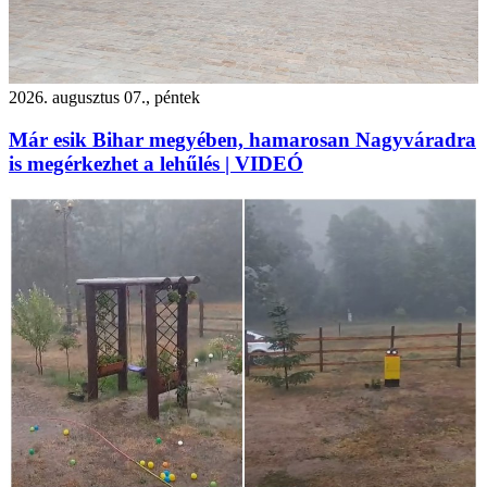
2026. augusztus 07., péntek
Már esik Bihar megyében, hamarosan Nagyváradra
is megérkezhet a lehűlés | VIDEÓ