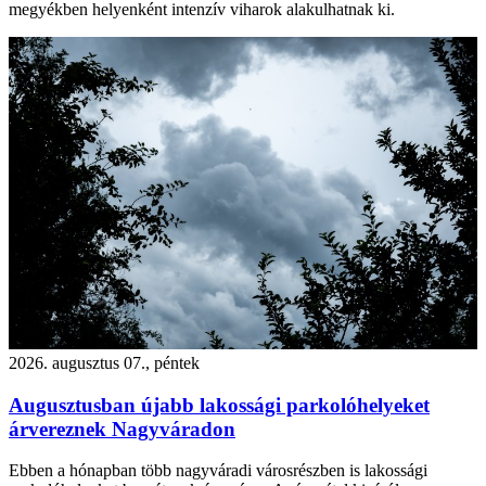
megyékben helyenként intenzív viharok alakulhatnak ki.
2026. augusztus 07., péntek
Augusztusban újabb lakossági parkolóhelyeket
árvereznek Nagyváradon
Ebben a hónapban több nagyváradi városrészben is lakossági