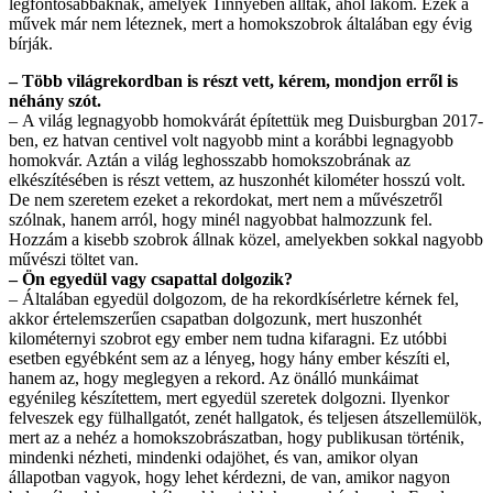
legfontosabbaknak, amelyek Tinnyében álltak, ahol lakom. Ezek a
művek már nem léteznek, mert a homokszobrok általában egy évig
bírják.
– Több világrekordban is részt vett, kérem, mondjon erről is
néhány szót.
–
A világ legnagyobb homokvárát építettük meg Duisburgban 2017-
ben, ez hatvan centivel volt nagyobb mint a korábbi legnagyobb
homokvár. Aztán a világ leghosszabb homokszobrának az
elkészítésében is részt vettem, az huszonhét kilométer hosszú volt.
De nem szeretem ezeket a rekordokat, mert nem a művészetről
szólnak, hanem arról, hogy minél nagyobbat halmozzunk fel.
Hozzám a kisebb szobrok állnak közel, amelyekben sokkal nagyobb
művészi töltet van.
– Ön egyedül vagy csapattal dolgozik?
–
Általában egyedül dolgozom, de ha rekordkísérletre kérnek fel,
akkor értelemszerűen csapatban dolgozunk, mert huszonhét
kilométernyi szobrot egy ember nem tudna kifaragni. Ez utóbbi
esetben egyébként sem az a lényeg, hogy hány ember készíti el,
hanem az, hogy meglegyen a rekord. Az önálló munkáimat
egyénileg készítettem, mert egyedül szeretek dolgozni. Ilyenkor
felveszek egy fülhallgatót, zenét hallgatok, és teljesen átszellemülök,
mert az a nehéz a homokszobrászatban, hogy publikusan történik,
mindenki nézheti, mindenki odajöhet, és van, amikor olyan
állapotban vagyok, hogy lehet kérdezni, de van, amikor nagyon