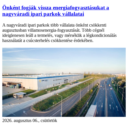
Önként fogják vissza energiafogyasztásukat a
nagyváradi ipari parkok vállalatai
A nagyváradi ipari parkok több vállalata önként csökkenti
augusztusban villamosenergia-fogyasztását. Több cégnél
ideiglenesen leáll a termelés, vagy mérséklik a légkondicionálás
használatát a csúcsterhelés csökkentése érdekében.
2026. augusztus 06., csütörtök