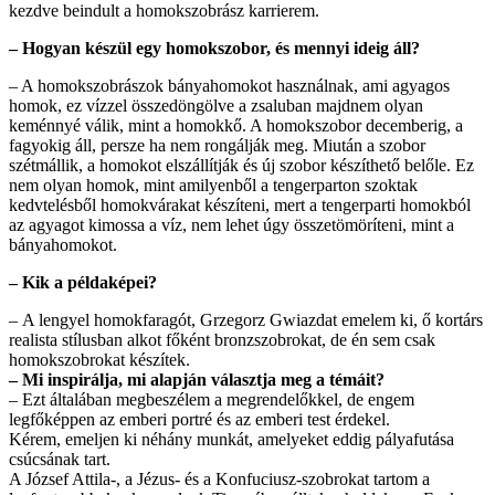
kezdve beindult a homokszobrász karrierem.
– Hogyan készül
egy homokszobor, és mennyi ideig áll?
– A homokszobrászok bányahomokot használnak, ami agyagos
homok, ez vízzel összedöngölve a zsaluban majdnem olyan
keménnyé válik, mint a homokkő. A homokszobor decemberig, a
fagyokig áll, persze ha nem rongálják meg. Miután a szobor
szétmállik, a homokot elszállítják és új szobor készíthető belőle. Ez
nem olyan homok, mint amilyenből a tengerparton szoktak
kedvtelésből homokvárakat készíteni, mert a tengerparti homokból
az agyagot kimossa a víz, nem lehet úgy összetömöríteni, mint a
bányahomokot.
– Kik a példaképei?
–
A lengyel homokfaragót, Grzegorz Gwiazdat emelem ki, ő kortárs
realista stílusban alkot főként bronzszobrokat, de én sem csak
homokszobrokat készítek.
– Mi inspirálja, mi alapján választja meg a témáit?
–
Ezt általában megbeszélem a megrendelőkkel, de engem
legfőképpen az emberi portré és az emberi test érdekel.
Kérem, emeljen ki néhány munkát, amelyeket eddig pályafutása
csúcsának tart.
A József Attila-, a Jézus- és a Konfuciusz-szobrokat tartom a