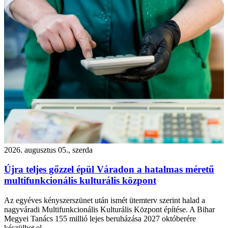
2026. augusztus 05., szerda
Újra teljes gőzzel épül Váradon a hatalmas méretű
multifunkcionális kulturális központ
Az egyéves kényszerszünet után ismét ütemterv szerint halad a
nagyváradi Multifunkcionális Kulturális Központ építése. A Bihar
Megyei Tanács 155 millió lejes beruházása 2027 októberére
készülhet el.