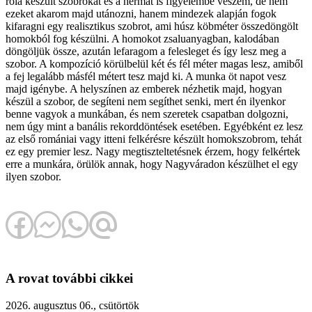
róla készült szobrokat és a hermát is figyelembe veszem, de nem
ezeket akarom majd utánozni, hanem mindezek alapján fogok
kifaragni egy realisztikus szobrot, ami húsz köbméter összedöngölt
homokból fog készülni. A homokot zsaluanyagban, kalodában
döngöljük össze, azután lefaragom a felesleget és így lesz meg a
szobor. A kompozíció körülbelül két és fél méter magas lesz, amiből
a fej legalább másfél métert tesz majd ki. A munka öt napot vesz
majd igénybe. A helyszínen az emberek nézhetik majd, hogyan
készül a szobor, de segíteni nem segíthet senki, mert én ilyenkor
benne vagyok a munkában, és nem szeretek csapatban dolgozni,
nem úgy mint a banális rekorddöntések esetében. Egyébként ez lesz
az első romániai vagy itteni felkérésre készült homokszobrom, tehát
ez egy premier lesz. Nagy megtiszteltetésnek érzem, hogy felkértek
erre a munkára, örülök annak, hogy Nagyváradon készülhet el egy
ilyen szobor.
A rovat további cikkei
2026. augusztus 06., csütörtök