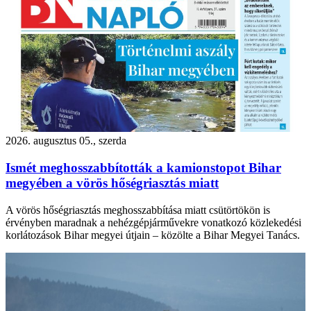
2026. augusztus 05., szerda
Ismét meghosszabbították a kamionstopot Bihar
megyében a vörös hőségriasztás miatt
A vörös hőségriasztás meghosszabbítása miatt csütörtökön is
érvényben maradnak a nehézgépjárművekre vonatkozó közlekedési
korlátozások Bihar megyei útjain – közölte a Bihar Megyei Tanács.