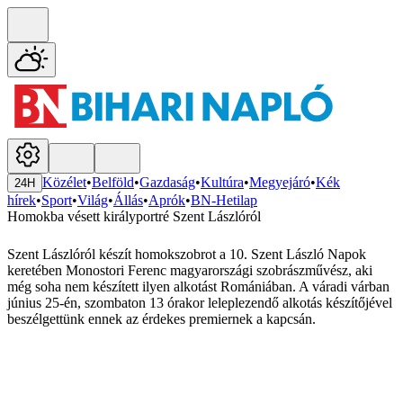
Közélet
•
Belföld
•
Gazdaság
•
Kultúra
•
Megyejáró
•
Kék
24H
hírek
•
Sport
•
Világ
•
Állás
•
Aprók
•
BN-Hetilap
Homokba vésett királyportré Szent Lászlóról
Szent Lászlóról készít homokszobrot a 10. Szent László Napok
keretében Monostori Ferenc magyarországi szobrászművész, aki
még soha nem készített ilyen alkotást Romániában. A váradi várban
június 25-én, szombaton 13 órakor leleplezendő alkotás készítőjével
beszélgettünk ennek az érdekes premiernek a kapcsán.