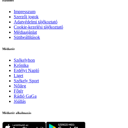
Hasznos
Impresszum
Szerzői jogok
Adatvédelmi tájékoztató
Cookie-kezelési tájékoztató
Médiaajánlat
Sütibeállítások
Médiatér
Székelyhon
Krónika
Erdélyi Napló
Liget
Székely Sport
Nőileg
Főtér
Rádió GaGa
Jóállás
Médiatér alkalmazás