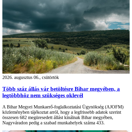
2026. augusztus 06., csütörtök
Több száz állás vár betöltésre Bihar megyében, a
legtöbbhöz nem szükséges oklevél
A Bihar Megyei Munkaerő-foglalkoztatási Ügynökség (AJOFM)
közleményben tájékoztat arról, hogy a legfrissebb adatok szerint
összesen 682 megüresedett állást kínálnak Bihar megyében,
Nagyváradon pedig a szabad munkahelyek száma 433.