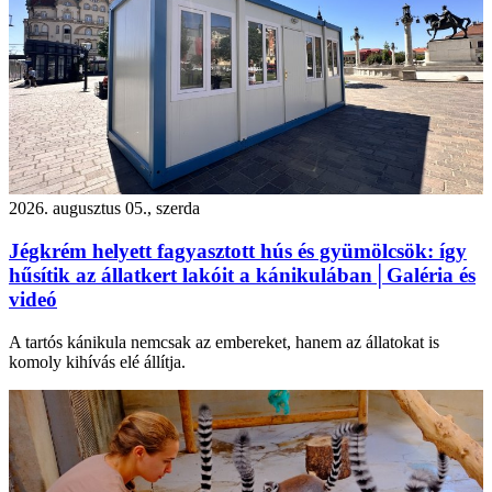
2026. augusztus 05., szerda
Jégkrém helyett fagyasztott hús és gyümölcsök: így
hűsítik az állatkert lakóit a kánikulában│Galéria és
videó
A tartós kánikula nemcsak az embereket, hanem az állatokat is
komoly kihívás elé állítja.