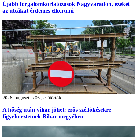
Újabb forgalomkorlátozások Nagyváradon, ezeket
az utcákat érdemes elkerülni
2026. augusztus 06., csütörtök
A hőség után vihar jöhet: erős széllökésekre
figyelmeztetnek Bihar megyében