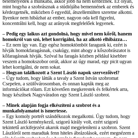
belemélyedek a munkába, akkor jobb ha nem kérdeznek. Ez olyan,
mint hogyha a szobrásznak a stúdiójába bemennének az emberek és
kérdezgetnék, miközben ő egyedül, átszellemülten szeretne alkotni.
Ilyenkor nem hibázhat az ember, nagyon oda kell figyelni,
koncentrálni kell, hogy az arányok megfelelőek legyenek.
– Pedig egy laikus azt gondolná, hogy mivel nem kőről, hanem
homokról van szó, lehet korrigálni, ha az alkotó elhibázza…
–
Ez nem így van. Egy egész homoktömböt faragunk ki, ezért is
hívják homokfaragásnak, csakúgy, mint ahogy a kőszobrászatot is
kőfaragásnak hívják. Szóval ha faragás közben például kisebbre
veszem a homokszobor orrát, akkor az úgy marad, egy picit ugyan
lehet korrigálni, de nem sokat.
– Hogyan találkozott a Szent László napok szervezőivel?
– Úgy tudom, hogy látták a tavaly a Szent István szobromat
Csepelen, a szülővárosomban, és onnan kapták meg az
információkat rólam. Ezt követően megkerestek és felkértek arra,
hogy készítsek Nagyváradon egy Szent László szobrot.
– Minek alapján fogja elkészíteni a szobrot és a
munkafolyamatot is ismertesse.
–
Egy komoly portrét szándékozok megalkotni. Úgy tudom, hogy
Szent László keménykezű, szigorú király volt, ezért szigorú
tekintetű arckifejezést akarok majd megjeleníteni a szobron. Szent
Lászlóról nem maradtak fenn hiteles ábrázolások, ezért megnézem a