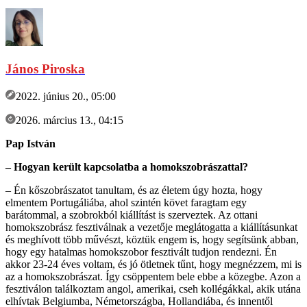
János Piroska
2022. június 20., 05:00
2026. március 13., 04:15
Pap István
– Hogyan került kapcsolatba a homokszobrászattal?
– Én kőszobrászatot tanultam, és az életem úgy hozta, hogy
elmentem Portugáliába, ahol szintén követ faragtam egy
barátommal, a szobrokból kiállítást is szerveztek. Az ottani
homokszobrász fesztiválnak a vezetője meglátogatta a kiállításunkat
és meghívott több művészt, köztük engem is, hogy segítsünk abban,
hogy egy hatalmas homokszobor fesztivált tudjon rendezni. Én
akkor 23-24 éves voltam, és jó ötletnek tűnt, hogy megnézzem, mi is
az a homokszobrászat. Így csöppentem bele ebbe a közegbe. Azon a
fesztiválon találkoztam angol, amerikai, cseh kollégákkal, akik utána
elhívtak Belgiumba, Németországba, Hollandiába, és innentől