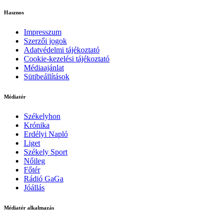
Hasznos
Impresszum
Szerzői jogok
Adatvédelmi tájékoztató
Cookie-kezelési tájékoztató
Médiaajánlat
Sütibeállítások
Médiatér
Székelyhon
Krónika
Erdélyi Napló
Liget
Székely Sport
Nőileg
Főtér
Rádió GaGa
Jóállás
Médiatér alkalmazás