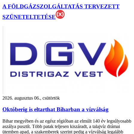
A FÖLDGÁZSZOLGÁLTATÁS TERVEZETT
SZÜNETELTETÉSE
2026. augusztus 06., csütörtök
Októberig is eltarthat Biharban a vízválság
Bihar megyében és az egész régióban az elmúlt 140 év legsúlyosabb
aszálya pusztít. Több patak teljesen kiszáradt, a talajvíz drámai
ütemben apad, a szakemberek szerint pedig a vízválság legalább