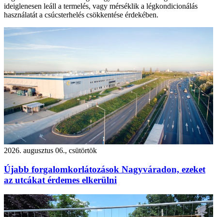
ideiglenesen leáll a termelés, vagy mérséklik a légkondicionálás
használatát a csúcsterhelés csökkentése érdekében.
2026. augusztus 06., csütörtök
Újabb forgalomkorlátozások Nagyváradon, ezeket
az utcákat érdemes elkerülni