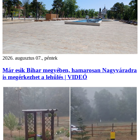
2026. augusztus 07., péntek
Már esik Bihar megyében, hamarosan Nagyváradra
is megérkezhet a lehűlés | VIDEÓ