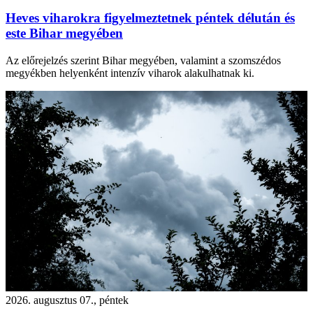
Heves viharokra figyelmeztetnek péntek délután és
este Bihar megyében
Az előrejelzés szerint Bihar megyében, valamint a szomszédos
megyékben helyenként intenzív viharok alakulhatnak ki.
2026. augusztus 07., péntek