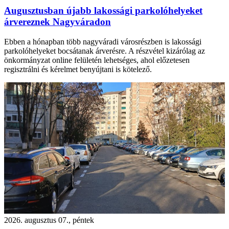
Augusztusban újabb lakossági parkolóhelyeket
árvereznek Nagyváradon
Ebben a hónapban több nagyváradi városrészben is lakossági
parkolóhelyeket bocsátanak árverésre. A részvétel kizárólag az
önkormányzat online felületén lehetséges, ahol előzetesen
regisztrálni és kérelmet benyújtani is kötelező.
2026. augusztus 07., péntek