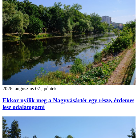
2026. augusztus 07., péntek
Ekkor nyílik meg a Nagyvásártér egy része, érdemes
lesz odalátogatni