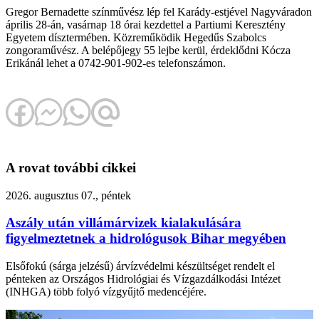
Gregor Bernadette színművész lép fel Karády-estjével Nagyváradon
április 28-án, vasárnap 18 órai kezdettel a Partiumi Keresztény
Egyetem dísztermében. Közreműködik Hegedűs Szabolcs
zongoraművész. A belépőjegy 55 lejbe kerül, érdeklődni Kócza
Erikánál lehet a 0742-901-902-es telefonszámon.
A rovat további cikkei
2026. augusztus 07., péntek
Aszály után villámárvizek kialakulására
figyelmeztetnek a hidrológusok Bihar megyében
Elsőfokú (sárga jelzésű) árvízvédelmi készültséget rendelt el
pénteken az Országos Hidrológiai és Vízgazdálkodási Intézet
(INHGA) több folyó vízgyűjtő medencéjére.