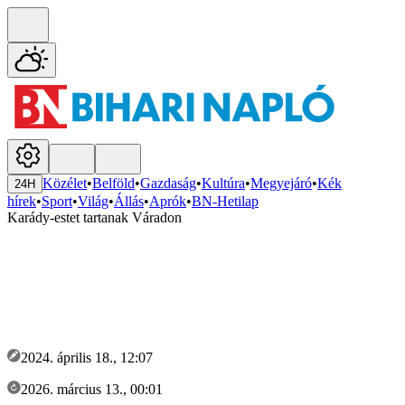
Közélet
•
Belföld
•
Gazdaság
•
Kultúra
•
Megyejáró
•
Kék
24H
hírek
•
Sport
•
Világ
•
Állás
•
Aprók
•
BN-Hetilap
Karády-estet tartanak Váradon
2024. április 18., 12:07
2026. március 13., 00:01