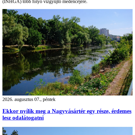
(INHGA) több folyó vízgyűjtő medencéjére.
2026. augusztus 07., péntek
Ekkor nyílik meg a Nagyvásártér egy része, érdemes
lesz odalátogatni