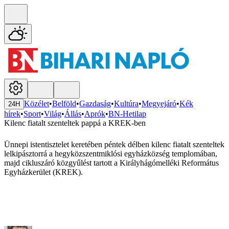
Közélet
•
Belföld
•
Gazdaság
•
Kultúra
•
Megyejáró
•
Kék
24H
hírek
•
Sport
•
Világ
•
Állás
•
Aprók
•
BN-Hetilap
Kilenc fiatalt szenteltek pappá a KREK-ben
Ünnepi istentisztelet keretében péntek délben kilenc fiatalt szenteltek
lelkipásztorrá a hegyközszentmiklósi egyházközség templomában,
majd cikluszáró közgyűlést tartott a Királyhágómelléki Református
Egyházkerület (KREK).