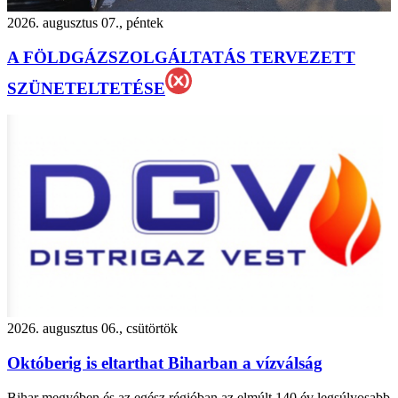
2026. augusztus 07., péntek
A FÖLDGÁZSZOLGÁLTATÁS TERVEZETT
SZÜNETELTETÉSE
2026. augusztus 06., csütörtök
Októberig is eltarthat Biharban a vízválság
Bihar megyében és az egész régióban az elmúlt 140 év legsúlyosabb