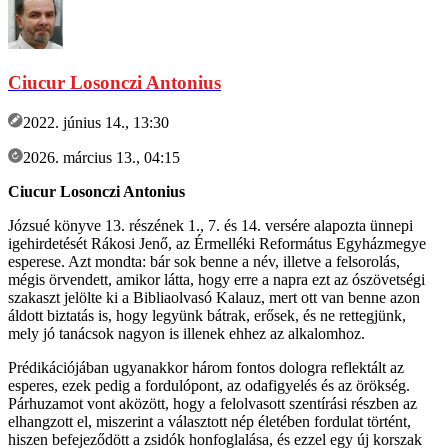
Ciucur Losonczi Antonius
2022. június 14., 13:30
2026. március 13., 04:15
Ciucur Losonczi Antonius
Józsué könyve 13. részének 1., 7. és 14. versére alapozta ünnepi
igehirdetését Rákosi Jenő, az Érmelléki Református Egyházmegye
esperese. Azt mondta: bár sok benne a név, illetve a felsorolás,
mégis örvendett, amikor látta, hogy erre a napra ezt az ószövetségi
szakaszt jelölte ki a Bibliaolvasó Kalauz, mert ott van benne azon
áldott biztatás is, hogy legyünk bátrak, erősek, és ne rettegjünk,
mely jó tanácsok nagyon is illenek ehhez az alkalomhoz.
Prédikációjában ugyanakkor három fontos dologra reflektált az
esperes, ezek pedig a fordulópont, az odafigyelés és az örökség.
Párhuzamot vont aközött, hogy a felolvasott szentírási részben az
elhangzott el, miszerint a választott nép életében fordulat történt,
hiszen befejeződött a zsidók honfoglalása, és ezzel egy új korszak