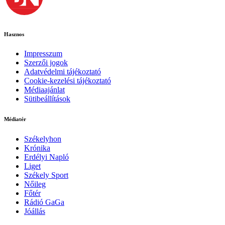
Hasznos
Impresszum
Szerzői jogok
Adatvédelmi tájékoztató
Cookie-kezelési tájékoztató
Médiaajánlat
Sütibeállítások
Médiatér
Székelyhon
Krónika
Erdélyi Napló
Liget
Székely Sport
Nőileg
Főtér
Rádió GaGa
Jóállás