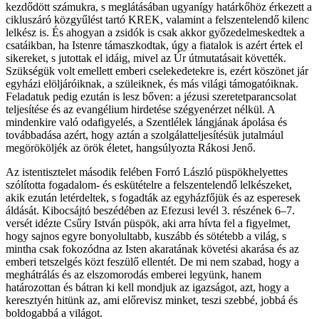
kezdődött számukra, s meglátásában ugyanígy határkőhöz érkezett a
cikluszáró közgyűlést tartó KREK, valamint a felszentelendő kilenc
lelkész is. És ahogyan a zsidók is csak akkor győzedelmeskedtek a
csatáikban, ha Istenre támaszkodtak, úgy a fiatalok is azért értek el
sikereket, s jutottak el idáig, mivel az Úr útmutatásait követték.
Szükségük volt emellett emberi cselekedetekre is, ezért köszönet jár
egyházi elöljáróiknak, a szüleiknek, és más világi támogatóiknak.
Feladatuk pedig ezután is lesz bőven: a jézusi szeretetparancsolat
teljesítése és az evangélium hirdetése szégyenérzet nélkül. A
mindenkire való odafigyelés, a Szentlélek lángjának ápolása és
továbbadása azért, hogy aztán a szolgálatteljesítésük jutalmául
megörököljék az örök életet, hangsúlyozta Rákosi Jenő.
Az istentisztelet második felében Forró László püspökhelyettes
szólította fogadalom- és eskütételre a felszentelendő lelkészeket,
akik ezután letérdeltek, s fogadták az egyházfőjük és az esperesek
áldását. Kibocsájtó beszédében az Efezusi levél 3. részének 6–7.
versét idézte Csűry István püspök, aki arra hívta fel a figyelmet,
hogy sajnos egyre bonyolultabb, kuszább és sötétebb a világ, s
mintha csak fokozódna az Isten akaratának követési akarása és az
emberi tetszelgés közt feszülő ellentét. De mi nem szabad, hogy a
meghátrálás és az elszomorodás emberei legyünk, hanem
határozottan és bátran ki kell mondjuk az igazságot, azt, hogy a
keresztyén hitünk az, ami előrevisz minket, teszi szebbé, jobbá és
boldogabbá a világot.