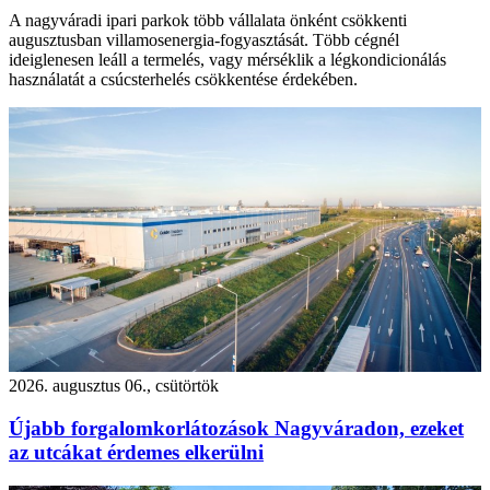
A nagyváradi ipari parkok több vállalata önként csökkenti
augusztusban villamosenergia-fogyasztását. Több cégnél
ideiglenesen leáll a termelés, vagy mérséklik a légkondicionálás
használatát a csúcsterhelés csökkentése érdekében.
2026. augusztus 06., csütörtök
Újabb forgalomkorlátozások Nagyváradon, ezeket
az utcákat érdemes elkerülni