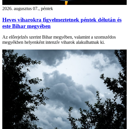
2026. augusztus 07., péntek
Heves viharokra figyelmeztetnek péntek délután és
este Bihar megyében
Az előrejelzés szerint Bihar megyében, valamint a szomszédos
megyékben helyenként intenzív viharok alakulhatnak ki.