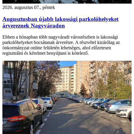
2026. augusztus 07., péntek
Augusztusban újabb lakossági parkolóhelyeket
árvereznek Nagyváradon
Ebben a hónapban több nagyváradi városrészben is lakossági
parkolóhelyeket bocsátanak árverésre. A részvétel kizárólag az
önkormányzat online felületén lehetséges, ahol előzetesen
regisztrálni és kérelmet benyújtani is kötelező.