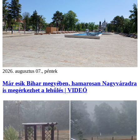
2026. augusztus 07., péntek
Már esik Bihar megyében, hamarosan Nagyváradra
is megérkezhet a lehűlés | VIDEÓ