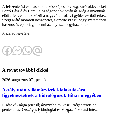
A felszentelési és második lelkészképesítő vizsgazáró-okleveleket
Forró László és Bara Lajos főgondnok adták át. Még a kivonulás
előtt a felszenteltek közül a nagyvárad-olaszi gyülekezetből érkezett
Szegi Máté mondott köszönetet, s emelte ki azt, hogy szeretnének
hasznos és építő tagjai lenni az anyaszentegyházuknak.
A szerző felvételei
A rovat további cikkei
2026. augusztus 07., péntek
Aszály után villámárvizek kialakulására
figyelmeztetnek a hidrológusok Bihar megyében
Elsőfokú (sárga jelzésű) árvízvédelmi készültséget rendelt el
pénteken az Országos Hidrológiai és Vízgazdálkodási Intézet