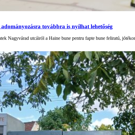
 adományozásra továbbra is nyílhat lehetőség
ntek Nagyvárad utcáiról a Haine bune pentru fapte bune feliratú, jóték