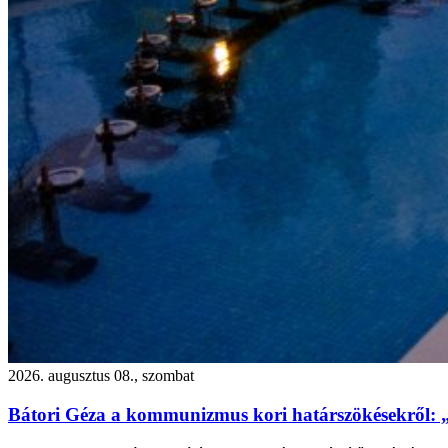
2026. augusztus 08., szombat
Bátori Géza a kommunizmus kori határszökésekről: 