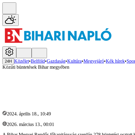
Közélet
•
Belföld
•
Gazdaság
•
Kultúra
•
Megyejáró
•
Kék hírek
•
Spor
24H
Közúti büntetések Bihar megyében
2024. április 18., 10:49
2026. március 13., 00:01
A Bihar Megyei Rendőr-főkapitányság szerdán 278 büntetést osztott ki