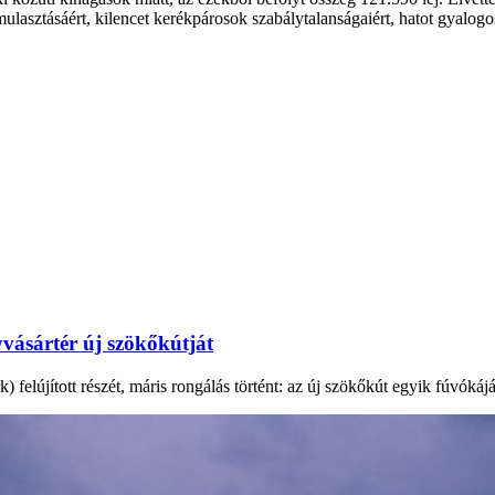
lmulasztásáért, kilencet kerékpárosok szabálytalanságaiért, hatot gyalogo
vásártér új szökőkútját
elújított részét, máris rongálás történt: az új szökőkút egyik fúvókáját