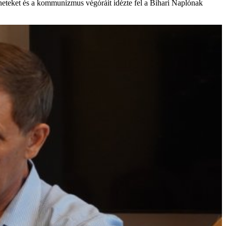
éneteket és a kommunizmus végóráit idézte fel a Bihari Naplónak