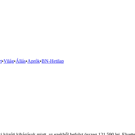
t
•
Világ
•
Állás
•
Aprók
•
BN-Hetilap
 közúti kihágások miatt, az ezekből befolyt összeg 121.590 lej. Elvette