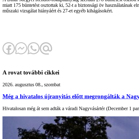
miatt 175 büntetést osztottak ki, 52-t a biztonsági öv használatának e
műszaki vizsgálat hiányáért és 27-et egyéb kihágásokért.
A rovat további cikkei
2026. augusztus 08., szombat
Még a hivatalos újranyitás előtt megrongálták a Nagy
Hivatalosan még át sem adták a váradi Nagyvásártér (December 1 park) f