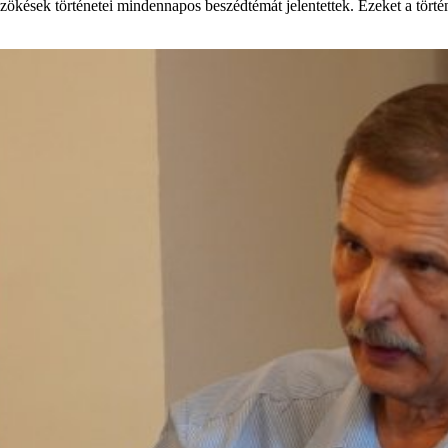
zökések történetei mindennapos beszédtémát jelentettek. Ezeket a tört