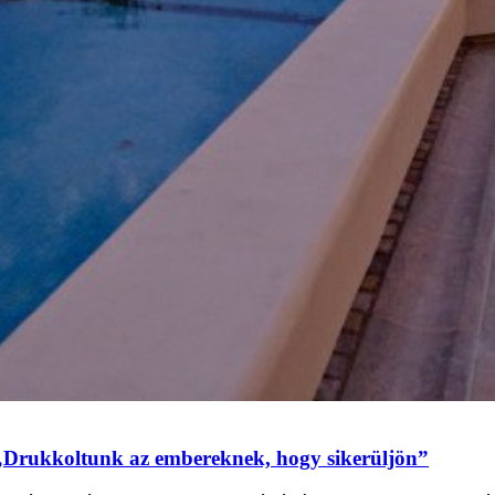
„Drukkoltunk az embereknek, hogy sikerüljön”