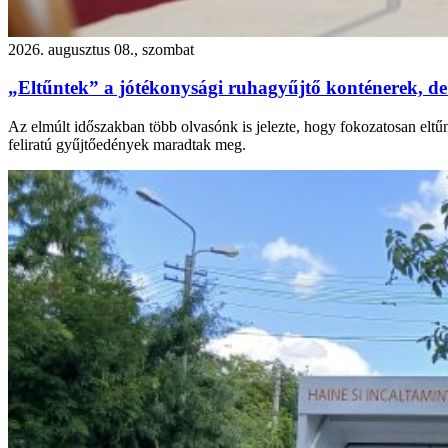
2026. augusztus 08., szombat
„Eltűntek” a jótékonysági ruhagyűjtő konténerek, de
Az elmúlt időszakban több olvasónk is jelezte, hogy fokozatosan eltű
feliratú gyűjtőedények maradtak meg.