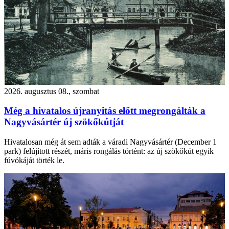
2026. augusztus 08., szombat
Még a hivatalos újranyitás előtt megrongálták a
Nagyvásártér új szökőkútját
Hivatalosan még át sem adták a váradi Nagyvásártér (December 1
park) felújított részét, máris rongálás történt: az új szökőkút egyik
fúvókáját törték le.