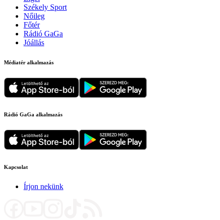
Székely Sport
Nőileg
Főtér
Rádió GaGa
Jóállás
Médiatér alkalmazás
Rádió GaGa alkalmazás
Kapcsolat
Írjon nekünk