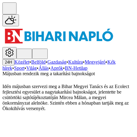
Közélet
•
Belföld
•
Gazdaság
•
Kultúra
•
Megyejáró
•
Kék
24H
hírek
•
Sport
•
Világ
•
Állás
•
Aprók
•
BN-Hetilap
Májusban rendezik meg a takarítási bajnokságot
Idén májusban szervezi meg a Bihar Megyei Tanács és az Ecolect
fejlesztési egyesület a nagytakarítási bajnokságot, jelentette be
csütörtöki sajtótájékoztatóján Mircea Mălan, a megyei
önkormányzat alelnöke. Szintén ebben a hónapban tartják meg az
Ökokihívás versenyét.