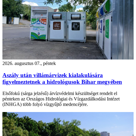
2026. augusztus 07., péntek
Aszály után villámárvizek kialakulására
figyelmeztetnek a hidrológusok Bihar megyében
Elsőfokú (sárga jelzésű) árvízvédelmi készültséget rendelt el
pénteken az Országos Hidrológiai és Vízgazdálkodási Intézet
(INHGA) több folyó vízgyűjtő medencéjére.