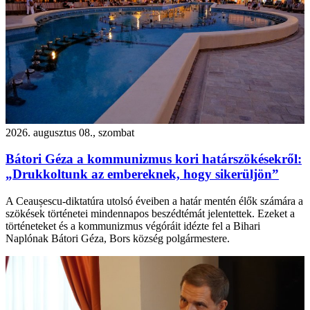
2026. augusztus 08., szombat
Bátori Géza a kommunizmus kori határszökésekről:
„Drukkoltunk az embereknek, hogy sikerüljön”
A Ceaușescu-diktatúra utolsó éveiben a határ mentén élők számára a
szökések történetei mindennapos beszédtémát jelentettek. Ezeket a
történeteket és a kommunizmus végóráit idézte fel a Bihari
Naplónak Bátori Géza, Bors község polgármestere.