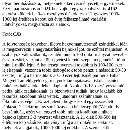
olyan beruházásokra, melyeknek a kedvezményezettjei gyermekek.
Ezzel párhuzamosan 2021-ben zajlott egy rajzpályázat is, 4162
alkotást küldtek be 0–8. osztályos diákok, és a 12 győztes 1000-
1000 lej értékben kapott két évig felhasználható vásárlási
utalványokat, magyarázta az alelnök.
Fotó: CJB
A folytonosság jegyében, illetve hagyományteremtő szándékkal idén
is megszervezik a nagytakarítási bajnokságot, de ezúttal májusban. A
szabályok változatlanok, szintén mind a 100 önkormányzat nevezhet
és van zsűri, viszont a költségvetési keretösszeget megemelték több
mint 1 millió lejre. A hat térség nyertesei továbbra is 100-100 ezer
lejt kapnak, viszont a többi dobogósok több pénzt: a második 50-50
ezer lejt, míg a harmadikok 30-30 ezer lejt. Ismét partner a Bihar
Megyei Tanfelügyelőség, melynek támogatásával iskolai szinten
önkéntes hálózatokat lehet alapítani. Azok a 0–12. osztályos tanulók
pedig, akik csatlakoznak, és bizonyítani tudják, hogy legalább két
takarítási akcióban részt vettek, jutalomra számíthatnak az
Ökokihívás végén. Ez azt jelenti, hogy készül egy összesített
táblázat, és elektronikus sorshúzással a hét térségből (Váradot is
beszámítják, azért van eggyel több, mint a korábban említett
bajnokságban) 3-3 nyertest választanak. A 21 diák 500-500 lej
értékben kap vásárlási utalványt, míg a 21 önkéntes alakulat,
melynek a tagjai ők, 1000-1000 lej értékben. A szemetet öt