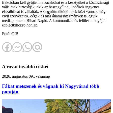
frakcióban kell gyűjteni, a zacskókat és a kesztyűket a köztisztasági
vállalatok biztosítják, akik az összegyűlt hulladékok ingyenes
elszállítását is vállalták. Az együttműködő felek közt vannak még
civil szervezetek, cégek és más állami intézmények is, egyik
médiapartner a Bihari Napló. A kommunikációs felület a megújult
ecolectbihor.ro honlap.
Fotó: CJB
A rovat további cikkei
2026. augusztus 09., vasárnap
Fákat metszenek és vágnak ki Nagyvárad több
pontján