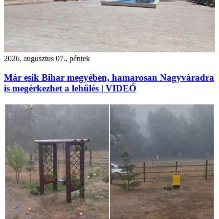
2026. augusztus 07., péntek
Már esik Bihar megyében, hamarosan Nagyváradra
is megérkezhet a lehűlés | VIDEÓ