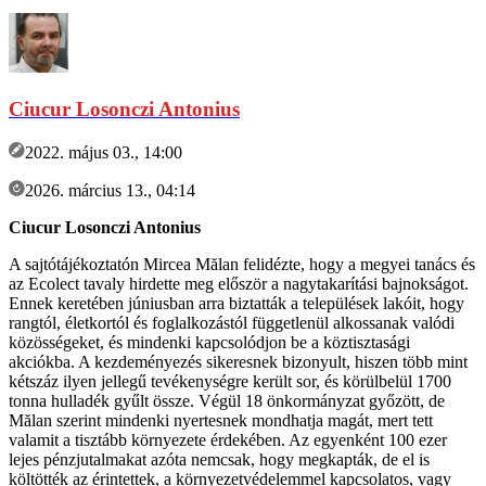
Ciucur Losonczi Antonius
2022. május 03., 14:00
2026. március 13., 04:14
Ciucur Losonczi Antonius
A sajtótájékoztatón Mircea Mălan felidézte, hogy a megyei tanács és
az Ecolect tavaly hirdette meg először a nagytakarítási bajnokságot.
Ennek keretében júniusban arra biztatták a települések lakóit, hogy
rangtól, életkortól és foglalkozástól függetlenül alkossanak valódi
közösségeket, és mindenki kapcsolódjon be a köztisztasági
akciókba. A kezdeményezés sikeresnek bizonyult, hiszen több mint
kétszáz ilyen jellegű tevékenységre került sor, és körülbelül 1700
tonna hulladék gyűlt össze. Végül 18 önkormányzat győzött, de
Mălan szerint mindenki nyertesnek mondhatja magát, mert tett
valamit a tisztább környezete érdekében. Az egyenként 100 ezer
lejes pénzjutalmakat azóta nemcsak, hogy megkapták, de el is
költötték az érintettek, a környezetvédelemmel kapcsolatos, vagy