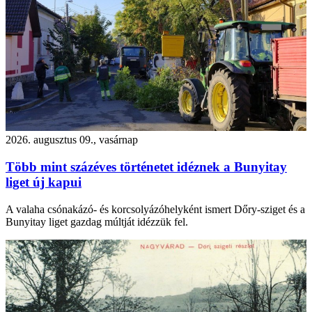
2026. augusztus 09., vasárnap
Több mint százéves történetet idéznek a Bunyitay
liget új kapui
A valaha csónakázó- és korcsolyázóhelyként ismert Dőry-sziget és a
Bunyitay liget gazdag múltját idézzük fel.