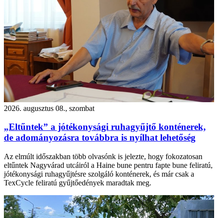
2026. augusztus 08., szombat
„Eltűntek” a jótékonysági ruhagyűjtő konténerek,
de adományozásra továbbra is nyílhat lehetőség
Az elmúlt időszakban több olvasónk is jelezte, hogy fokozatosan
eltűntek Nagyvárad utcáiról a Haine bune pentru fapte bune feliratú,
jótékonysági ruhagyűjtésre szolgáló konténerek, és már csak a
TexCycle feliratú gyűjtőedények maradtak meg.