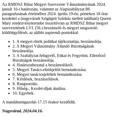
Az RMDSZ Bihar Megyei Szervezete Választmányának 2024.
január 16-i határozata, valamint az Alapszabályzat 88.
paragrafusának értelmében 2024. április 19-én, pénteken 18 órai
kezdettel a (nagyváradi Szigligeti Színház mellett található) Queen
Mary rendezvényterembe összehívom az RMDSZ Bihar megyei
szervezetének LVI. (56.) beszámoló és megyei rangsoroló
küldöttgyűlését, az alábbi napirendi pontokkal:
1. A megyei elnök politikai tájékoztatója, beszámolója.
2. A Megyei Választmány Állandó Bizottságának
beszámolója.
3. A Szabályzat-felügyelő, Etikai és Fegyelmi, Ellenőrző
Bizottságok beszámolója.
4. Határozathozatal a beszámolókról.
5. Megyei Tanács-elnökjelölt bemutatkozása.
6. Megyei tanácsosjelöltek bemutatkozása.
7. Kérdések, hozzászólások.
8. Rangsorolás.
9. Hűség-, Kezdet-díjak átadása.
10. Egyebek.
A mandátumigazolás 17.15 órakor kezdődik.
Nagyvárad, 2024.04.16.