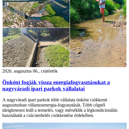
2026. augusztus 06., csütörtök
Önként fogják vissza energiafogyasztásukat a
nagyváradi ipari parkok vállalatai
A nagyváradi ipari parkok több vállalata önként csökkenti
augusztusban villamosenergia-fogyasztását. Több cégnél
ideiglenesen leáll a termelés, vagy mérséklik a légkondicionálás
használatát a csúcsterhelés csökkentése érdekében.