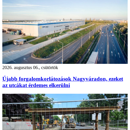
2026. augusztus 06., csütörtök
Újabb forgalomkorlátozások Nagyváradon, ezeket
az utcákat érdemes elkerülni