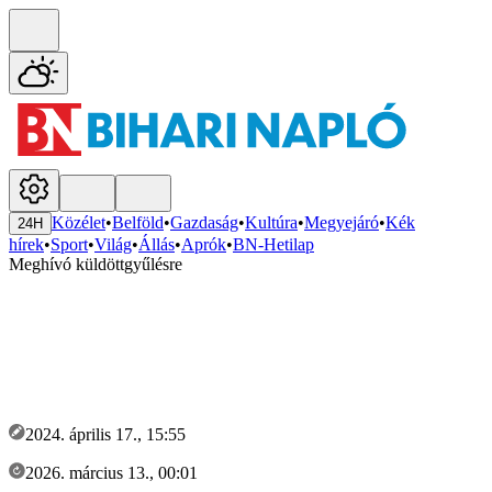
Közélet
•
Belföld
•
Gazdaság
•
Kultúra
•
Megyejáró
•
Kék
24H
hírek
•
Sport
•
Világ
•
Állás
•
Aprók
•
BN-Hetilap
Meghívó küldöttgyűlésre
2024. április 17., 15:55
2026. március 13., 00:01