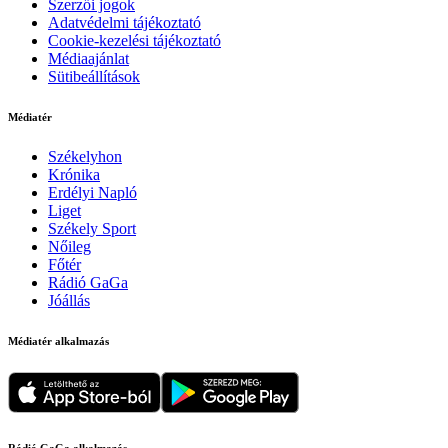
Szerzői jogok
Adatvédelmi tájékoztató
Cookie-kezelési tájékoztató
Médiaajánlat
Sütibeállítások
Médiatér
Székelyhon
Krónika
Erdélyi Napló
Liget
Székely Sport
Nőileg
Főtér
Rádió GaGa
Jóállás
Médiatér alkalmazás
Rádió GaGa alkalmazás