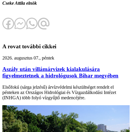
Cseke Attila elnök
A rovat további cikkei
2026. augusztus 07., péntek
Aszály után villámárvizek kialakulására
figyelmeztetnek a hidrológusok Bihar megyében
Elsőfokú (sárga jelzésű) árvízvédelmi készültséget rendelt el
pénteken az Országos Hidrológiai és Vízgazdálkodási Intézet
(INHGA) több folyó vízgyűjtő medencéjére.