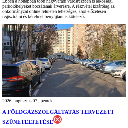
Ebben a hónapban több nagyváradi városrészben is lakossági
parkolóhelyeket bocsátanak árverésre. A részvétel kizárólag az
önkormányzat online felületén lehetséges, ahol előzetesen
regisztrálni és kérelmet benyújtani is kötelező.
2026. augusztus 07., péntek
A FÖLDGÁZSZOLGÁLTATÁS TERVEZETT
SZÜNETELTETÉSE