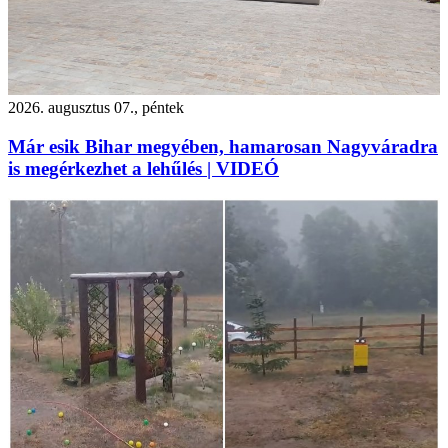
2026. augusztus 07., péntek
Már esik Bihar megyében, hamarosan Nagyváradra
is megérkezhet a lehűlés | VIDEÓ