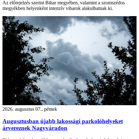
Az előrejelzés szerint Bihar megyében, valamint a szomszédos
megyékben helyenként intenzív viharok alakulhatnak ki.
2026. augusztus 07., péntek
Augusztusban újabb lakossági parkolóhelyeket
árvereznek Nagyváradon