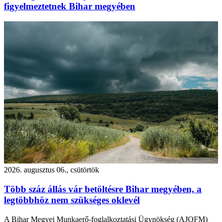
figyelmeztetnek Bihar megyében
2026. augusztus 06., csütörtök
Több száz állás vár betöltésre Bihar megyében, a
legtöbbhöz nem szükséges oklevél
A Bihar Megyei Munkaerő-foglalkoztatási Ügynökség (AJOFM)