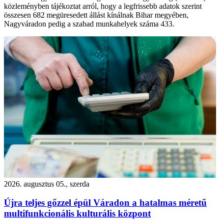
közleményben tájékoztat arról, hogy a legfrissebb adatok szerint
összesen 682 megüresedett állást kínálnak Bihar megyében,
Nagyváradon pedig a szabad munkahelyek száma 433.
2026. augusztus 05., szerda
Újra teljes gőzzel épül Váradon a hatalmas méretű
multifunkcionális kulturális központ