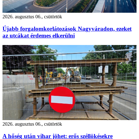
2026. augusztus 06., csütörtök
Újabb forgalomkorlátozások Nagyváradon, ezeket
az utcákat érdemes elkerülni
2026. augusztus 06., csütörtök
A hőség után vihar jöhet: erős széllökésekre