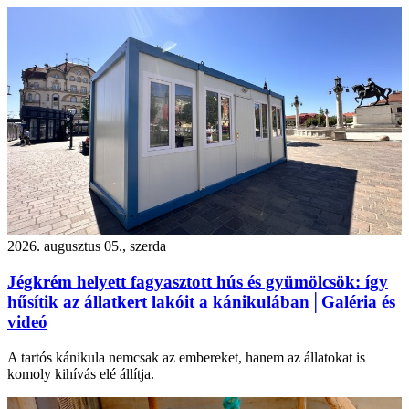
2026. augusztus 05., szerda
Jégkrém helyett fagyasztott hús és gyümölcsök: így
hűsítik az állatkert lakóit a kánikulában│Galéria és
videó
A tartós kánikula nemcsak az embereket, hanem az állatokat is
komoly kihívás elé állítja.