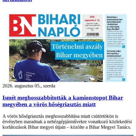
2026. augusztus 05., szerda
Ismét meghosszabbították a kamionstopot Bihar
megyében a vörös hőségriasztás miatt
A vörös hőségriasztás meghosszabbítása miatt csütörtökön is
érvényben maradnak a nehézgépjárművekre vonatkozó közlekedési
korlátozások Bihar megyei útjain – közölte a Bihar Megyei Tanács.