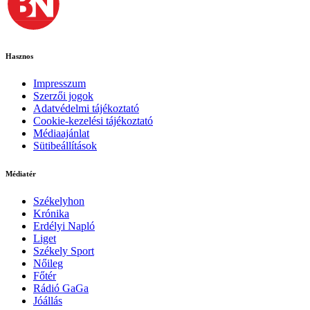
Hasznos
Impresszum
Szerzői jogok
Adatvédelmi tájékoztató
Cookie-kezelési tájékoztató
Médiaajánlat
Sütibeállítások
Médiatér
Székelyhon
Krónika
Erdélyi Napló
Liget
Székely Sport
Nőileg
Főtér
Rádió GaGa
Jóállás