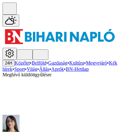
Közélet
•
Belföld
•
Gazdaság
•
Kultúra
•
Megyejáró
•
Kék
24H
hírek
•
Sport
•
Világ
•
Állás
•
Aprók
•
BN-Hetilap
Meghívó küldöttgyűlésre