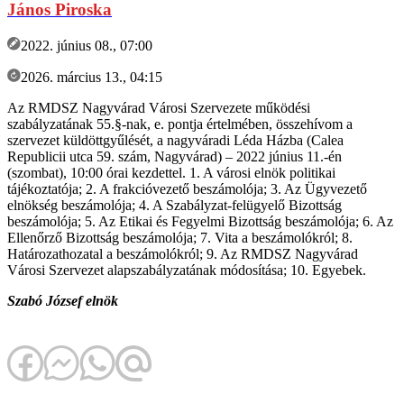
János Piroska
2022. június 08., 07:00
2026. március 13., 04:15
Az RMDSZ Nagyvárad Városi Szervezete működési
szabályzatának 55.§-nak, e. pontja értelmében, összehívom a
szervezet küldöttgyűlését, a nagyváradi Léda Házba (Calea
Republicii utca 59. szám, Nagyvárad) – 2022 június 11.-én
(szombat), 10:00 órai kezdettel. 1. A városi elnök politikai
tájékoztatója; 2. A frakcióvezető beszámolója; 3. Az Ügyvezető
elnökség beszámolója; 4. A Szabályzat-felügyelő Bizottság
beszámolója; 5. Az Etikai és Fegyelmi Bizottság beszámolója; 6. Az
Ellenőrző Bizottság beszámolója; 7. Vita a beszámolókról; 8.
Határozathozatal a beszámolókról; 9. Az RMDSZ Nagyvárad
Városi Szervezet alapszabályzatának módosítása; 10. Egyebek.
Szabó József elnök