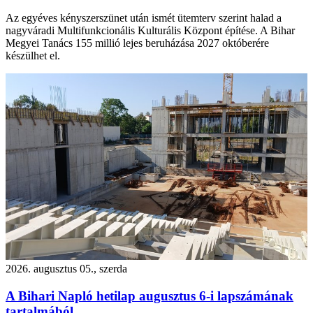
Az egyéves kényszerszünet után ismét ütemterv szerint halad a
nagyváradi Multifunkcionális Kulturális Központ építése. A Bihar
Megyei Tanács 155 millió lejes beruházása 2027 októberére
készülhet el.
2026. augusztus 05., szerda
A Bihari Napló hetilap augusztus 6-i lapszámának
tartalmából