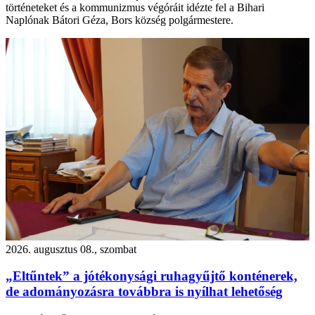
történeteket és a kommunizmus végóráit idézte fel a Bihari
Naplónak Bátori Géza, Bors község polgármestere.
2026. augusztus 08., szombat
„Eltűntek” a jótékonysági ruhagyűjtő konténerek,
de adományozásra továbbra is nyílhat lehetőség