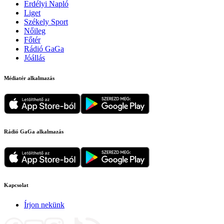
Erdélyi Napló
Liget
Székely Sport
Nőileg
Főtér
Rádió GaGa
Jóállás
Médiatér alkalmazás
Rádió GaGa alkalmazás
Kapcsolat
Írjon nekünk