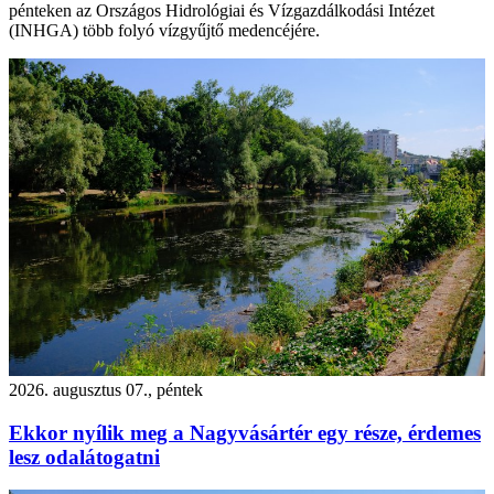
pénteken az Országos Hidrológiai és Vízgazdálkodási Intézet
(INHGA) több folyó vízgyűjtő medencéjére.
2026. augusztus 07., péntek
Ekkor nyílik meg a Nagyvásártér egy része, érdemes
lesz odalátogatni