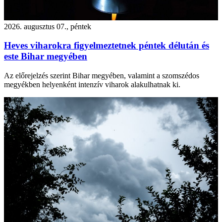
2026. augusztus 07., péntek
Heves viharokra figyelmeztetnek péntek délután és
este Bihar megyében
Az előrejelzés szerint Bihar megyében, valamint a szomszédos
megyékben helyenként intenzív viharok alakulhatnak ki.