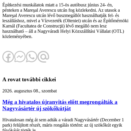
Építkezési munkálatok miatt a 15-ös autóbusz június 24- én,
pénteken a Mareşal Averescu utcán fog közlekedni. Az utasok a
Mareşal Averescu utcán lévő buszmegállót használhatják fel- és
leszálláshoz, mivel a Vízvezeték (Olteniei) utcán és az Építőmérnöki
Karnál (Facultatea de Construcţii) lévő megálló nem lesz
használható – áll a Nagyváradi Helyi Közszállítási Vállalat (OTL)
közleményében.
A rovat további cikkei
2026. augusztus 08., szombat
Még a hivatalos újranyitás előtt megrongálták a
Nagyvásártér új szökőkútját
Hivatalosan még át sem adták a váradi Nagyvásártér (December 1
park) felújított részét, máris rongálás történt: az új szökőkút egyik
fúvókáját törték le.