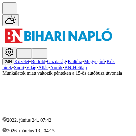
Közélet
•
Belföld
•
Gazdaság
•
Kultúra
•
Megyejáró
•
Kék
24H
hírek
•
Sport
•
Világ
•
Állás
•
Aprók
•
BN-Hetilap
Munkálatok miatt változik pénteken a 15-ös autóbusz útvonala
2022. június 24., 07:42
2026. március 13., 04:15