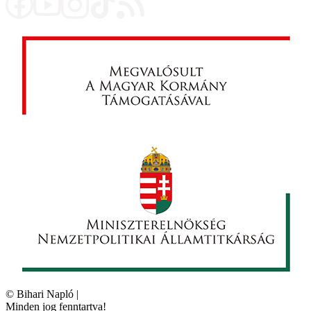
©
Bihari Napló
|
Minden jog fenntartva!