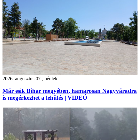
2026. augusztus 07., péntek
Már esik Bihar megyében, hamarosan Nagyváradra
is megérkezhet a lehűlés | VIDEÓ