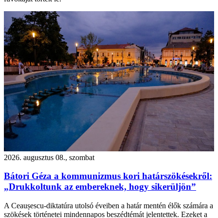
2026. augusztus 08., szombat
Bátori Géza a kommunizmus kori határszökésekről:
„Drukkoltunk az embereknek, hogy sikerüljön”
A Ceaușescu-diktatúra utolsó éveiben a határ mentén élők számára a
szökések történetei mindennapos beszédtémát jelentettek. Ezeket a