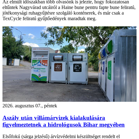
Az elmúlt időszakban több olvasónk is jelezte, hogy fokozatosan
eltűntek Nagyvárad utcáiról a Haine bune pentru fapte bune feliratú,
jótékonysági ruhagyűjtésre szolgáló konténerek, és már csak a
TexCycle feliratú gyűjtőedények maradtak meg.
2026. augusztus 07., péntek
Aszály után villámárvizek kialakulására
figyelmeztetnek a hidrológusok Bihar megyében
Elsőfokú (sárga jelzésű) árvízvédelmi készültséget rendelt el