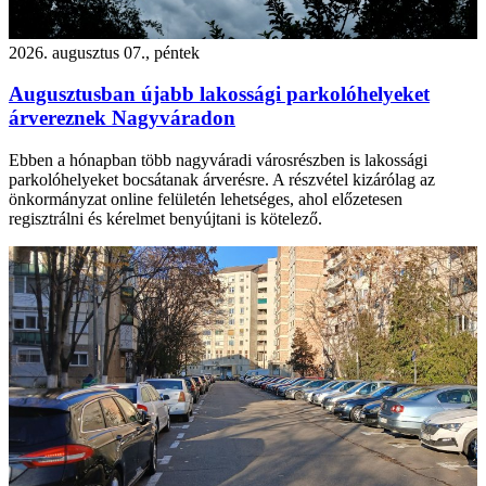
2026. augusztus 07., péntek
Augusztusban újabb lakossági parkolóhelyeket
árvereznek Nagyváradon
Ebben a hónapban több nagyváradi városrészben is lakossági
parkolóhelyeket bocsátanak árverésre. A részvétel kizárólag az
önkormányzat online felületén lehetséges, ahol előzetesen
regisztrálni és kérelmet benyújtani is kötelező.