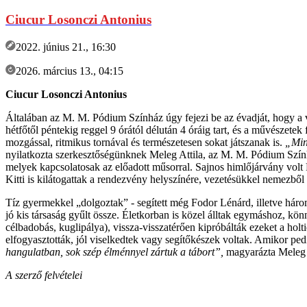
Ciucur Losonczi Antonius
2022. június 21., 16:30
2026. március 13., 04:15
Ciucur Losonczi Antonius
Általában az M. M. Pódium Színház úgy fejezi be az évadját, hogy a v
hétfőtől péntekig reggel 9 órától délután 4 óráig tart, és a művészete
mozgással, ritmikus tornával és természetesen sokat játszanak is.
„Min
nyilatkozta szerkesztőségünknek Meleg Attila, az M. M. Pódium Színház
melyek kapcsolatosak az előadott műsorral. Sajnos himlőjárvány volt 
Kitti is kilátogattak a rendezvény helyszínére, vezetésükkel nemezből
Tíz gyermekkel „dolgoztak” - segített még Fodor Lénárd, illetve hár
jó kis társaság gyűlt össze. Életkorban is közel álltak egymáshoz, kö
célbadobás, kuglipálya), vissza-visszatérően kipróbálták ezeket a holt
elfogyasztották, jól viselkedtek vagy segítőkészek voltak. Amikor pedig
hangulatban, sok szép élménnyel zártuk a tábort”,
magyarázta Meleg A
A szerző felvételei