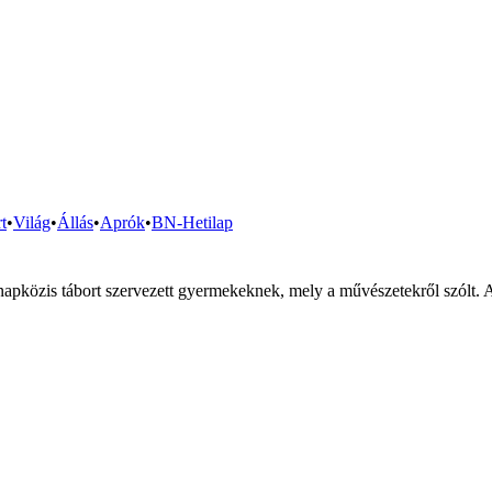
t
•
Világ
•
Állás
•
Aprók
•
BN-Hetilap
pközis tábort szervezett gyermekeknek, mely a művészetekről szólt. A 