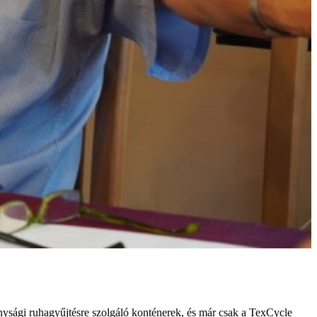
onysági ruhagyűjtésre szolgáló konténerek, és már csak a TexCycle