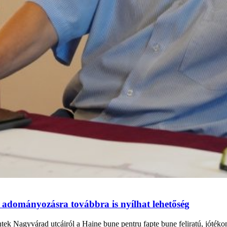
 adományozásra továbbra is nyílhat lehetőség
ntek Nagyvárad utcáiról a Haine bune pentru fapte bune feliratú, jóték