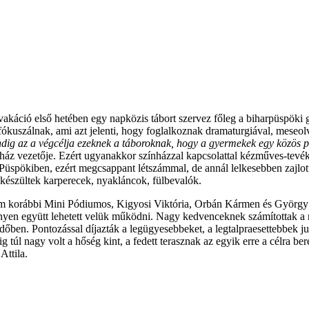
akáció első hetében egy napközis tábort szervez főleg a biharpüspöki 
k fókuszálnak, ami azt jelenti, hogy foglalkoznak dramaturgiával, meseol
dig az a végcélja ezeknek a táboroknak, hogy a gyermekek egy közös p
 vezetője. Ezért ugyanakkor színházzal kapcsolattal kézműves-tevékenys
Püspökiben, ezért megcsappant létszámmal, de annál lelkesebben zajlot
 készültek karperecek, nyakláncok, fülbevalók.
om korábbi Mini Pódiumos, Kigyosi Viktória, Orbán Kármen és György Fr
nnyen együtt lehetett velük működni. Nagy kedvenceknek számítottak a n
időben. Pontozással díjazták a legügyesebbeket, a legtalpraesettebbek j
 túl nagy volt a hőség kint, a fedett terasznak az egyik erre a célra be
ttila.