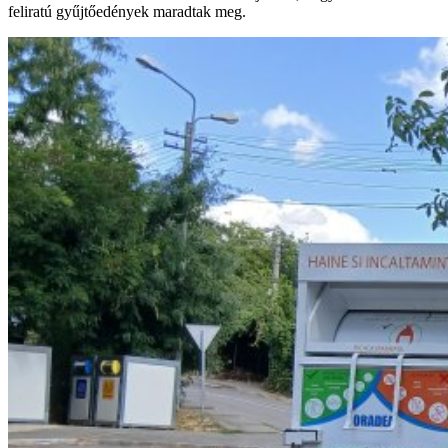
feliratú gyűjtőedények maradtak meg.