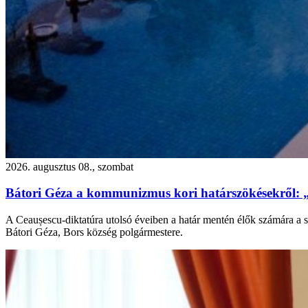
2026. augusztus 08., szombat
Bátori Géza a kommunizmus kori határszökésekről: 
A Ceaușescu-diktatúra utolsó éveiben a határ mentén élők számára a s
Bátori Géza, Bors község polgármestere.