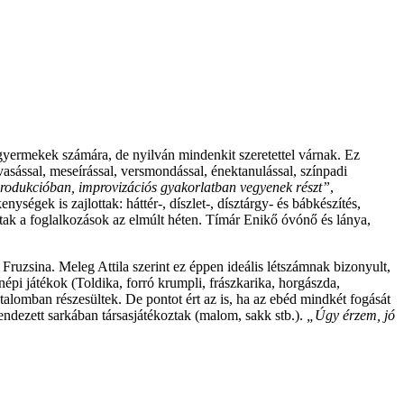
gyermekek számára, de nyilván mindenkit szeretettel várnak. Ez
vasással, meseírással, versmondással, énektanulással, színpadi
rodukcióban, improvizációs gyakorlatban vegyenek részt”
,
égek is zajlottak: háttér-, díszlet-, dísztárgy- és bábkészítés,
tak a foglalkozások az elmúlt héten. Tímár Enikő óvónő és lánya,
uzsina. Meleg Attila szerint ez éppen ideális létszámnak bizonyult,
épi játékok (Toldika, forró krumpli, frászkarika, horgászda,
utalomban részesültek. De pontot ért az is, ha az ebéd mindkét fogását
rendezett sarkában társasjátékoztak (malom, sakk stb.).
„Úgy érzem, jó