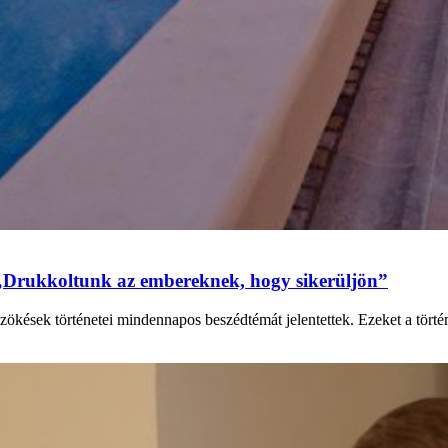
„Drukkoltunk az embereknek, hogy sikerüljön”
zökések történetei mindennapos beszédtémát jelentettek. Ezeket a tört