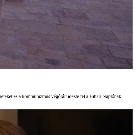
éneteket és a kommunizmus végóráit idézte fel a Bihari Naplónak