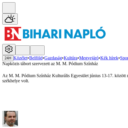
Közélet
•
Belföld
•
Gazdaság
•
Kultúra
•
Megyejáró
•
Kék hírek
•
Spor
24H
Napközis tábort szervezett az M. M. Pódium Színház
Az M. M. Pódium Színház Kulturális Egyesület június 13-17. között na
székhelye volt.