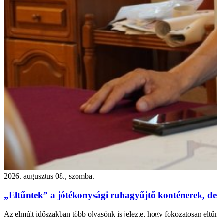
2026. augusztus 08., szombat
„Eltűntek” a jótékonysági ruhagyűjtő konténerek, de
Az elmúlt időszakban több olvasónk is jelezte, hogy fokozatosan eltű