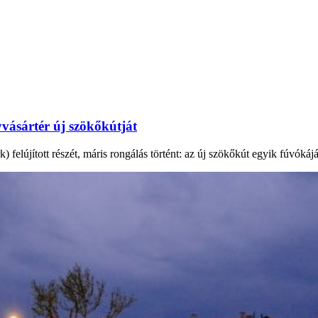
vásártér új szökőkútját
elújított részét, máris rongálás történt: az új szökőkút egyik fúvókáját