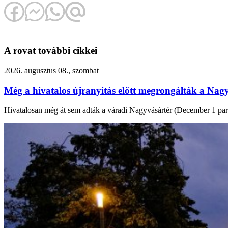
A rovat további cikkei
2026. augusztus 08., szombat
Még a hivatalos újranyitás előtt megrongálták a Nagy
Hivatalosan még át sem adták a váradi Nagyvásártér (December 1 park) f