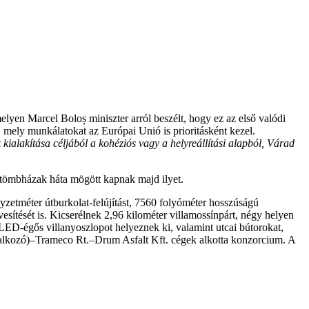
 melyen
Marcel Boloș miniszter arról beszélt, hogy ez az első valódi
, mely munkálatokat az Európai Unió is prioritásként kezel.
ialakítása céljából a kohéziós vagy a helyreállítási alapból, Várad
a tömbházak háta mögött kapnak majd ilyet.
gyzetméter útburkolat-felújítást, 7560 folyóméter hosszúságú
vesítését is. Kicserélnek 2,96 kilométer villamossínpárt, négy helyen
b LED-égős villanyoszlopot helyeznek ki, valamint utcai bútorokat,
llalkozó)–Trameco Rt.–Drum Asfalt Kft. cégek alkotta konzorcium. A