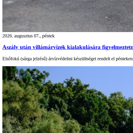
2026. augusztus 07., péntek
Aszály után villámárvizek kialakulására figyelmezte
Elsőfokú (sárga jelzésű) árvízvédelmi készültséget rendelt el péntek