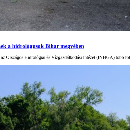
tnek a hidrológusok Bihar megyében
en az Országos Hidrológiai és Vízgazdálkodási Intézet (INHGA) több fo