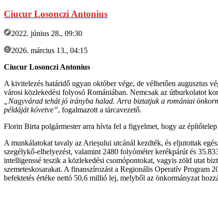
Ciucur Losonczi Antonius
2022. június 28., 09:30
2026. március 13., 04:15
Ciucur Losonczi Antonius
A kivitelezés határidő ugyan október vége, de vélhetően augusztus v
városi közlekedési folyosó Romániában. Nemcsak az útburkolatot korsze
„Nagyvárad tehát jó irányba halad. Arra biztatjuk a romániai önkormá
példáját követve”
, fogalmazott a tárcavezető.
Florin Birta polgármester arra hívta fel a figyelmet, hogy az építőte
A munkálatokat tavaly az Arieșului utcánál kezdték, és eljutottak egé
szegélykő-elhelyezést, valamint 2480 folyóméter kerékpárút és 35.833 n
intelligenssé teszik a közlekedési csomópontokat, vagyis zöld utat biz
szemeteskosarakat. A finanszírozást a Regionális Operatív Program 
befektetés értéke nettó 50,6 millió lej, melyből az önkormányzat hozzá