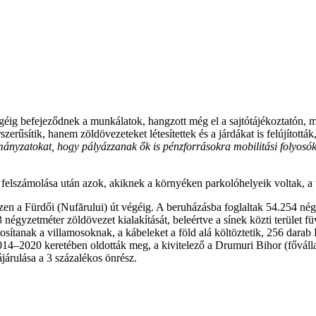
égéig befejeződnek a munkálatok, hangzott még el a sajtótájékoztatón,
rűsítik, hanem zöldövezeteket létesítettek és a járdákat is felújították
nyzatokat, hogy pályázzanak ők is pénzforrásokra mobilitási folyosók k
lep felszámolása után azok, akiknek a környéken parkolóhelyeik voltak, 
szen a Fürdői (Nufărului) út végéig. A beruházásba foglaltak 54.254 né
égyzetméter zöldövezet kialakítását, beleértve a sínek közti terület fü
tosítanak a villamosoknak, a kábeleket a föld alá költöztetik, 256 dara
2014–2020 keretében oldották meg, a kivitelező a Drumuri Bihor (fővá
járulása a 3 százalékos önrész.