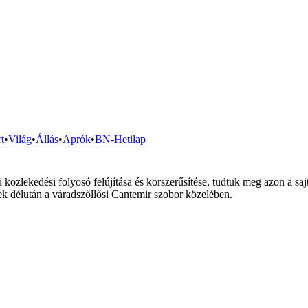
t
•
Világ
•
Állás
•
Aprók
•
BN-Hetilap
 közlekedési folyosó felújítása és korszerűsítése, tudtuk meg azon a saj
tek délután a váradszőllősi Cantemir szobor közelében.