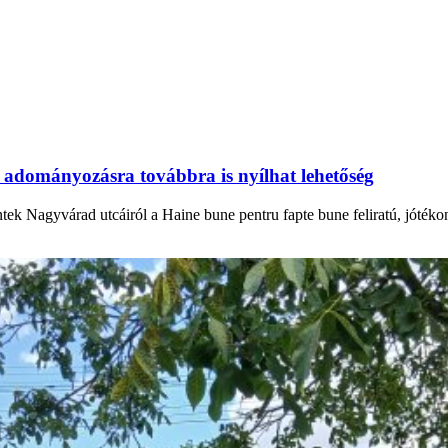
 adományozásra továbbra is nyílhat lehetőség
ntek Nagyvárad utcáiról a Haine bune pentru fapte bune feliratú, jóték