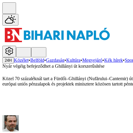
Közélet
•
Belföld
•
Gazdaság
•
Kultúra
•
Megyejáró
•
Kék hírek
•
Spor
24H
Nyár végéig befejeződhet a Ghillányi út korszerűsítése
Közel 70 százaléknál tart a Fürdői–Ghillányi (Nufărului–Cantemir) úti
európai uniós pénzalapok és projektek minisztere közösen tartott pén