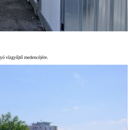
lyó vízgyűjtő medencéjére.