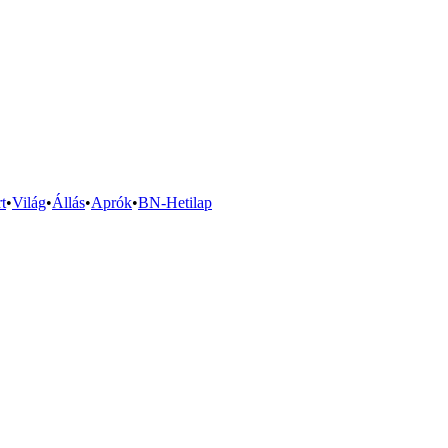
t
•
Világ
•
Állás
•
Aprók
•
BN-Hetilap