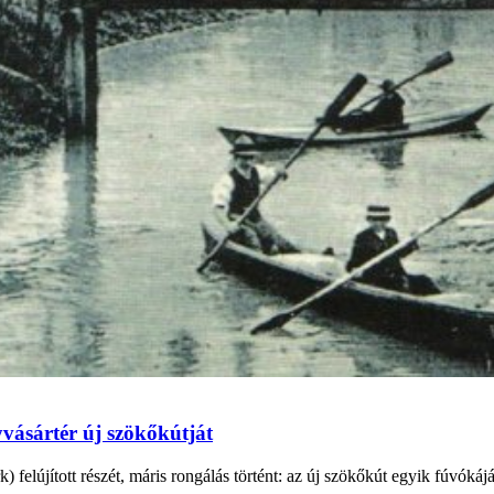
vásártér új szökőkútját
elújított részét, máris rongálás történt: az új szökőkút egyik fúvókáját