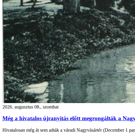
2026. augusztus 08., szombat
Még a hivatalos újranyitás előtt megrongálták a Nagy
Hivatalosan még át sem adták a váradi Nagyvásártér (December 1 park) f