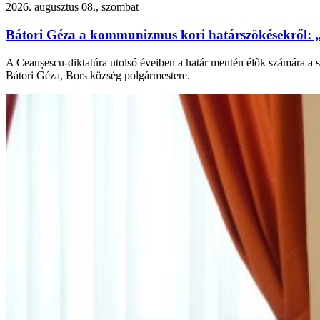
2026. augusztus 08., szombat
Bátori Géza a kommunizmus kori határszökésekről: 
A Ceaușescu-diktatúra utolsó éveiben a határ mentén élők számára a s
Bátori Géza, Bors község polgármestere.