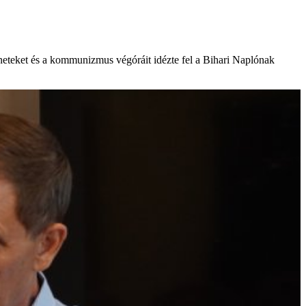
éneteket és a kommunizmus végóráit idézte fel a Bihari Naplónak