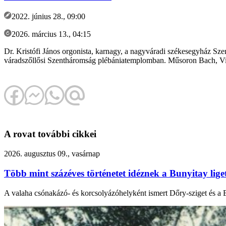
2022. június 28., 09:00
2026. március 13., 04:15
Dr. Kristófi János orgonista, karnagy, a nagyváradi székesegyház Sze
váradszőllősi Szentháromság plébániatemplomban. Műsoron Bach, Viv
A rovat további cikkei
2026. augusztus 09., vasárnap
Több mint százéves történetet idéznek a Bunyitay lige
A valaha csónakázó- és korcsolyázóhelyként ismert Dőry-sziget és a B