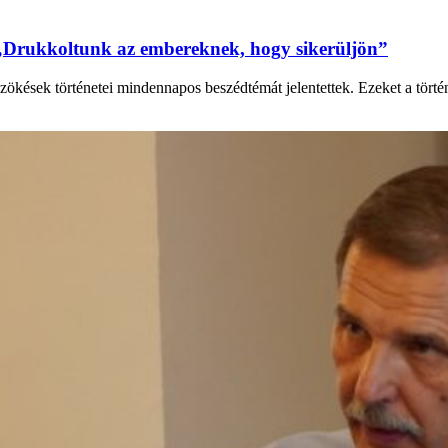
„Drukkoltunk az embereknek, hogy sikerüljön”
zökések történetei mindennapos beszédtémát jelentettek. Ezeket a tört