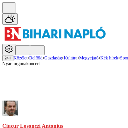
Közélet
•
Belföld
•
Gazdaság
•
Kultúra
•
Megyejáró
•
Kék hírek
•
Spor
24H
Nyári orgonakoncert
Ciucur Losonczi Antonius