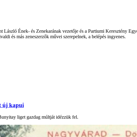
nt László Ének- és Zenekarának vezetője és a Partiumi Keresztény Egyet
aldi és más zeneszerzők művei szerepelnek, a belépés ingyenes.
t új kapui
unyitay liget gazdag múltját idézzük fel.