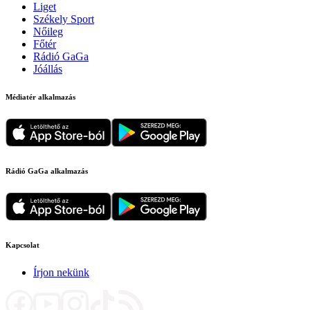
Liget
Székely Sport
Nőileg
Főtér
Rádió GaGa
Jóállás
Médiatér alkalmazás
Rádió GaGa alkalmazás
Kapcsolat
Írjon nekünk