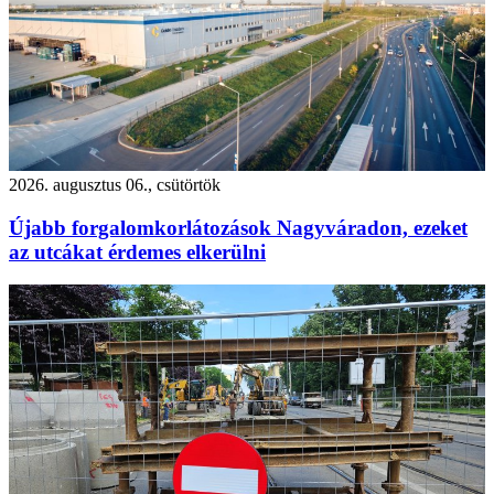
2026. augusztus 06., csütörtök
Újabb forgalomkorlátozások Nagyváradon, ezeket
az utcákat érdemes elkerülni