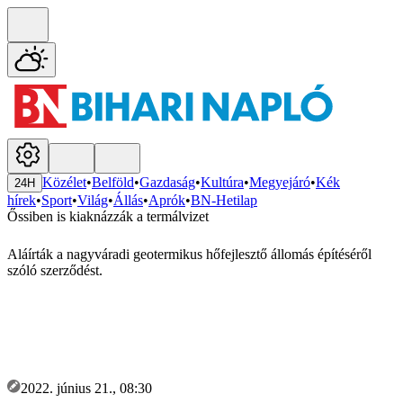
Közélet
•
Belföld
•
Gazdaság
•
Kultúra
•
Megyejáró
•
Kék
24H
hírek
•
Sport
•
Világ
•
Állás
•
Aprók
•
BN-Hetilap
Őssiben is kiaknázzák a termálvizet
Aláírták a nagyváradi geotermikus hőfejlesztő állomás építéséről
szóló szerződést.
2022. június 21., 08:30