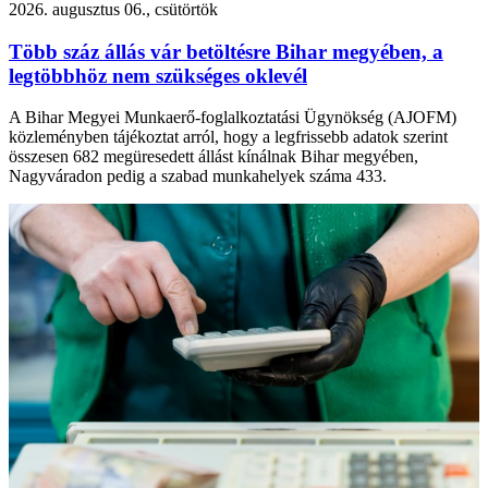
2026. augusztus 06., csütörtök
Több száz állás vár betöltésre Bihar megyében, a
legtöbbhöz nem szükséges oklevél
A Bihar Megyei Munkaerő-foglalkoztatási Ügynökség (AJOFM)
közleményben tájékoztat arról, hogy a legfrissebb adatok szerint
összesen 682 megüresedett állást kínálnak Bihar megyében,
Nagyváradon pedig a szabad munkahelyek száma 433.