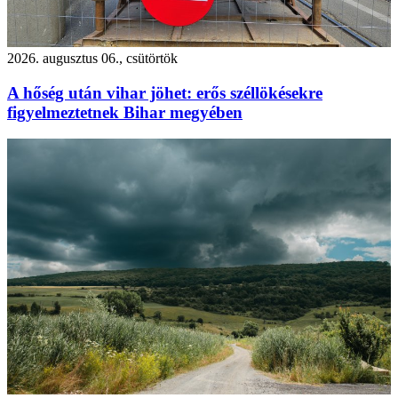
2026. augusztus 06., csütörtök
A hőség után vihar jöhet: erős széllökésekre
figyelmeztetnek Bihar megyében