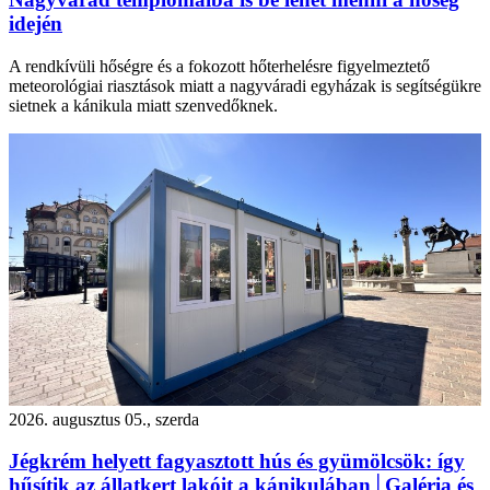
idején
A rendkívüli hőségre és a fokozott hőterhelésre figyelmeztető
meteorológiai riasztások miatt a nagyváradi egyházak is segítségükre
sietnek a kánikula miatt szenvedőknek.
2026. augusztus 05., szerda
Jégkrém helyett fagyasztott hús és gyümölcsök: így
hűsítik az állatkert lakóit a kánikulában│Galéria és