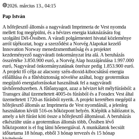
2026. március 13., 04:15
Pap István
A hőfejlesztő állomás a nagyváradi Imprimeria de Vest nyomda
mellett fog megépülni, és a hévizes energia kiaknázására fog
szolgálni Dél-Őssiben. A váradi polgármesteri hivatal közleménye
arról tájékoztat, hogy a szerződést a Norvég Alapokat kezelő
Innovation Norway menedzsmenthatóság és a projektet
kezdeményező nagyváradi önkormányzat írta alá. A beruházás
összértéke 3.850.900 euró, a Norvég Alap hozzájárulása 1.997.000
euró, Nagyvárad önkormányzatának önrésze pedig 1.853.900 euró.
A projekt fő célja az alacsony szén-dioxid-kibocsátású energia
előállítása és a fűtésbiztonság növelése azáltal, hogy geotermikus
megújuló energiaforrásokat használnak fel a nagyváradi
távhőrendszerben. A fűtőanyagot, azaz a hévizet két mélyfúrásból: a
Transgex által üzemeltetett 4005-ös fúrásból és a Foradex Vest által
üzemeltetett 1720-as fúrásból nyerik. A projekt keretében megépül a
hőfejlesztő állomás az Imprimeria de Vest nyomdánál, a jelenleg
használaton kívüli 516-os hőközpont helyén. Kiépítik a hálózatot is,
amely a két fúrást köti össze a hőfejlesztő állomással. A beruházás
elkészülte után a geotermikus állomás több, Őssiben lévő
hőközpontot is el fog látni hőenergiával. A munkálatok becsült
időtartama 18 hónap, ebből 3 hónap tervezés és 15 hónap
kivitelezés.