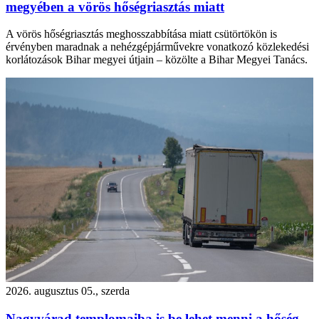
megyében a vörös hőségriasztás miatt
A vörös hőségriasztás meghosszabbítása miatt csütörtökön is
érvényben maradnak a nehézgépjárművekre vonatkozó közlekedési
korlátozások Bihar megyei útjain – közölte a Bihar Megyei Tanács.
2026. augusztus 05., szerda
Nagyvárad templomaiba is be lehet menni a hőség