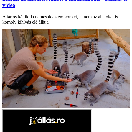
videó
A tartós kánikula nemcsak az embereket, hanem az állatokat is
komoly kihívás elé állítja.