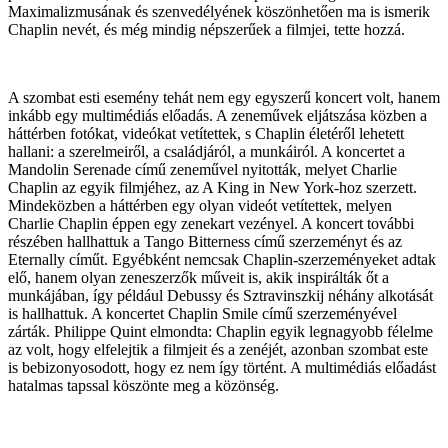
Maximalizmusának és szenvedélyének köszönhetően ma is ismerik
Chaplin nevét, és még mindig népszerűek a filmjei, tette hozzá.
A szombat esti esemény tehát nem egy egyszerű koncert volt, hanem
inkább egy multimédiás előadás. A zeneművek eljátszása közben a
háttérben fotókat, videókat vetítettek, s Chaplin életéről lehetett
hallani: a szerelmeiről, a családjáról, a munkáiról. A koncertet a
Mandolin Serenade című zeneművel nyitották, melyet Charlie
Chaplin az egyik filmjéhez, az A King in New York-hoz szerzett.
Mindeközben a háttérben egy olyan videót vetítettek, melyen
Charlie Chaplin éppen egy zenekart vezényel. A koncert további
részében hallhattuk a Tango Bitterness című szerzeményt és az
Eternally címűt. Egyébként nemcsak Chaplin-szerzeményeket adtak
elő, hanem olyan zeneszerzők műveit is, akik inspirálták őt a
munkájában, így például Debussy és Sztravinszkij néhány alkotását
is hallhattuk. A koncertet Chaplin Smile című szerzeményével
zárták. Philippe Quint elmondta: Chaplin egyik legnagyobb félelme
az volt, hogy elfelejtik a filmjeit és a zenéjét, azonban szombat este
is bebizonyosodott, hogy ez nem így történt. A multimédiás előadást
hatalmas tapssal köszönte meg a közönség.