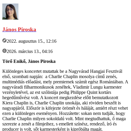
János Piroska
2022. augusztus 15., 12:16
2026. március 13., 04:16
Törő Enikő, János Piroska
Különleges koncertet mutattak be a Nagyvárad Hangjai Fesztivál
első, szombati napján: a Charlie Chaplin mosolya című zenés,
multimédiás előadást, mely premiernek számít egész Romániában. A
nagyváradi filharmonikusok zenéltek, Vladimir Lungu karmester
vezényletével, az est szólistája pedig Philippe Quint kortárs
hegedűművész volt. A koncert megkezdése előtt bemutatkozott
Kiera Chaplin is, Charlie Chaplin unokája, aki röviden beszélt is
nagyapjáról. Először is kifejezte örömét és háláját, amiért részt vehet
ezen a különleges eseményen. Hozzátette: sokan nem tudják, hogy
Charlie Chaplin milyen sokoldalú volt. Mint megtudhattuk, ő maga
szerezte a zenét a filmjeihez, s emellett színész, rendező, író és
producer is volt, sőt karmesterként is kipróbálta magát.