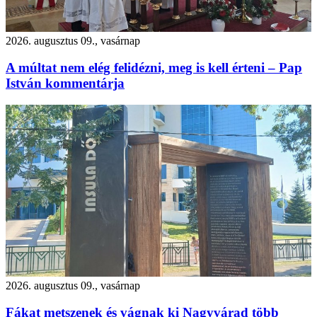
2026. augusztus 09., vasárnap
A múltat nem elég felidézni, meg is kell érteni – Pap
István kommentárja
2026. augusztus 09., vasárnap
Fákat metszenek és vágnak ki Nagyvárad több