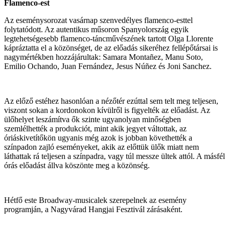
Flamenco-est
Az eseménysorozat vasárnap szenvedélyes flamenco-esttel
folytatódott. Az autentikus műsoron Spanyolország egyik
legtehetségesebb flamenco-táncművészének tartott Olga Llorente
kápráztatta el a közönséget, de az előadás sikeréhez fellépőtársai is
nagymértékben hozzájárultak: Samara Montañez, Manu Soto,
Emilio Ochando, Juan Fernández, Jesus Núñez és Joni Sanchez.
Az előző estéhez hasonlóan a nézőtér ezúttal sem telt meg teljesen,
viszont sokan a kordonokon kívülről is figyelték az előadást. Az
ülőhelyet leszámítva ők szinte ugyanolyan minőségben
szemlélhették a produkciót, mint akik jegyet váltottak, az
óriáskivetítőkön ugyanis még azok is jobban követhették a
színpadon zajló eseményeket, akik az előttük ülők miatt nem
láthattak rá teljesen a színpadra, vagy túl messze ültek attól. A másfél
órás előadást állva köszönte meg a közönség.
Hétfő este Broadway-musicalek szerepelnek az esemény
programján, a Nagyvárad Hangjai Fesztivál zárásaként.