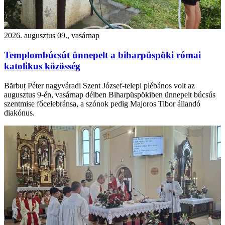
2026. augusztus 09., vasárnap
Templombúcsút ünnepelt a biharpüspöki római
katolikus közösség
Bărbuț Péter nagyváradi Szent József-telepi plébános volt az
augusztus 9-én, vasárnap délben Biharpüspökiben ünnepelt búcsús
szentmise főcelebránsa, a szónok pedig Majoros Tibor állandó
diakónus.