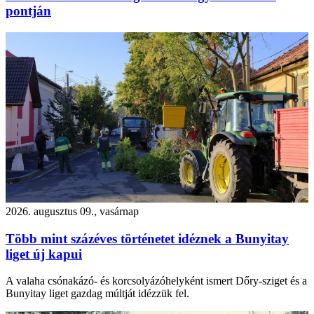
pontján
2026. augusztus 09., vasárnap
Több mint százéves történetet idéznek a Bunyitay
liget új kapui
A valaha csónakázó- és korcsolyázóhelyként ismert Dőry-sziget és a
Bunyitay liget gazdag múltját idézzük fel.