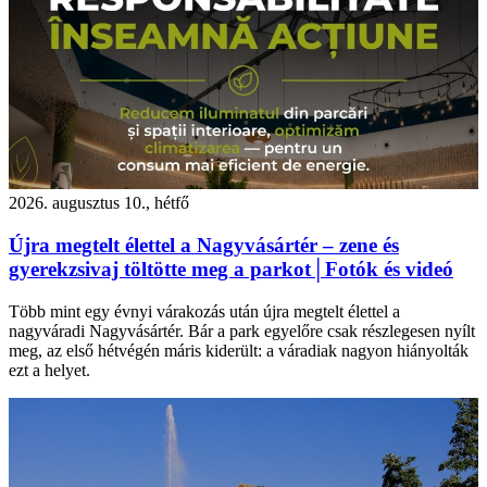
2026. augusztus 10., hétfő
Újra megtelt élettel a Nagyvásártér – zene és
gyerekzsivaj töltötte meg a parkot│Fotók és videó
Több mint egy évnyi várakozás után újra megtelt élettel a
nagyváradi Nagyvásártér. Bár a park egyelőre csak részlegesen nyílt
meg, az első hétvégén máris kiderült: a váradiak nagyon hiányolták
ezt a helyet.