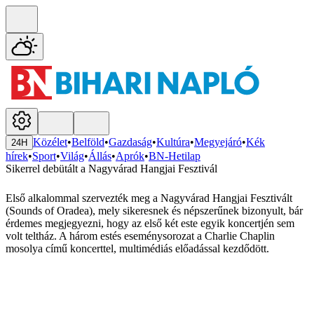
Közélet
•
Belföld
•
Gazdaság
•
Kultúra
•
Megyejáró
•
Kék
24H
hírek
•
Sport
•
Világ
•
Állás
•
Aprók
•
BN-Hetilap
Sikerrel debütált a Nagyvárad Hangjai Fesztivál
Első alkalommal szervezték meg a Nagyvárad Hangjai Fesztivált
(Sounds of Oradea), mely sikeresnek és népszerűnek bizonyult, bár
érdemes megjegyezni, hogy az első két este egyik koncertjén sem
volt teltház. A három estés eseménysorozat a Charlie Chaplin
mosolya című koncerttel, multimédiás előadással kezdődött.