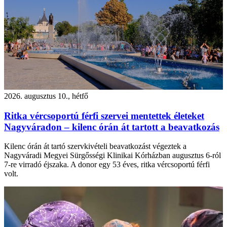
2026. augusztus 10., hétfő
Ritka vércsoportú férfi szervei mentettek életeket
Nagyváradon – kilenc órán át tartott a beavatkozás
Kilenc órán át tartó szervkivételi beavatkozást végeztek a
Nagyváradi Megyei Sürgősségi Klinikai Kórházban augusztus 6-ról
7-re virradó éjszaka. A donor egy 53 éves, ritka vércsoportú férfi
volt.