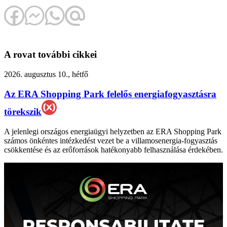
A rovat további cikkei
2026. augusztus 10., hétfő
Az ERA Shopping Park felelős energiafogyasztásra
törekszik
A jelenlegi országos energiaügyi helyzetben az ERA Shopping Park
számos önkéntes intézkedést vezet be a villamosenergia-fogyasztás
csökkentése és az erőforrások hatékonyabb felhasználása érdekében.