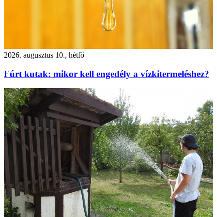
2026. augusztus 10., hétfő
Fúrt kutak: mikor kell engedély a vízkitermeléshez?