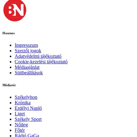
Hasznos
Impresszum
Szerzői jogok
Adatvédelmi tájékoztató
Cookie-kezelési tájékoztató
Médiaajánlat
Sütibeállítások
Médiatér
Székelyhon
Krónika
Erdélyi Napló
Liget
Székely Sport
Nőileg
Főtér
Rádió GaGa