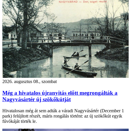
2026. augusztus 08., szombat
Még a hivatalos újranyitás előtt megrongálták a
Nagyvásártér új szökőkútját
Hivatalosan még át sem adták a váradi Nagyvásártér (December 1
park) felújított részét, máris rongálás történt: az új szökőkút egyik
fúvókáját törték le.