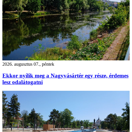
2026. augusztus 07., péntek
Ekkor nyílik meg a Nagyvásártér egy része, érdemes
lesz odalátogatni