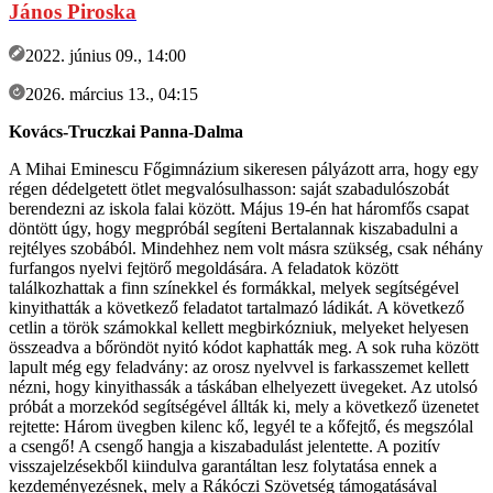
János Piroska
2022. június 09., 14:00
2026. március 13., 04:15
Kovács-Truczkai Panna-Dalma
A Mihai Eminescu Főgimnázium sikeresen pályázott arra, hogy egy
régen dédelgetett ötlet megvalósulhasson: saját szabadulószobát
berendezni az iskola falai között. Május 19-én hat háromfős csapat
döntött úgy, hogy megpróbál segíteni Bertalannak kiszabadulni a
rejtélyes szobából. Mindehhez nem volt másra szükség, csak néhány
furfangos nyelvi fejtörő megoldására. A feladatok között
találkozhattak a finn színekkel és formákkal, melyek segítségével
kinyithatták a következő feladatot tartalmazó ládikát. A következő
cetlin a török számokkal kellett megbirkózniuk, melyeket helyesen
összeadva a bőröndöt nyitó kódot kaphatták meg. A sok ruha között
lapult még egy feladvány: az orosz nyelvvel is farkasszemet kellett
nézni, hogy kinyithassák a táskában elhelyezett üvegeket. Az utolsó
próbát a morzekód segítségével állták ki, mely a következő üzenetet
rejtette: Három üvegben kilenc kő, legyél te a kőfejtő, és megszólal
a csengő! A csengő hangja a kiszabadulást jelentette. A pozitív
visszajelzésekből kiindulva garantáltan lesz folytatása ennek a
kezdeményezésnek, mely a Rákóczi Szövetség támogatásával