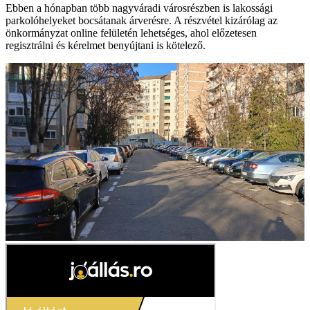
Ebben a hónapban több nagyváradi városrészben is lakossági
parkolóhelyeket bocsátanak árverésre. A részvétel kizárólag az
önkormányzat online felületén lehetséges, ahol előzetesen
regisztrálni és kérelmet benyújtani is kötelező.