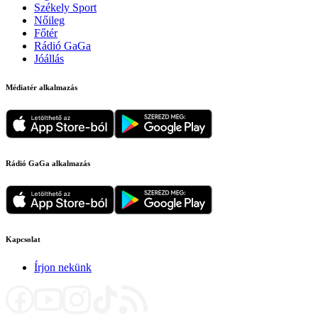
Székely Sport
Nőileg
Főtér
Rádió GaGa
Jóállás
Médiatér alkalmazás
Rádió GaGa alkalmazás
Kapcsolat
Írjon nekünk