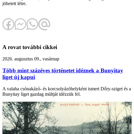
jöhetett létre.
A rovat további cikkei
2026. augusztus 09., vasárnap
Több mint százéves történetet idéznek a Bunyitay
liget új kapui
A valaha csónakázó- és korcsolyázóhelyként ismert Dőry-sziget és a
Bunyitay liget gazdag múltját idézzük fel.