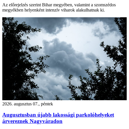
Az előrejelzés szerint Bihar megyében, valamint a szomszédos
megyékben helyenként intenzív viharok alakulhatnak ki.
2026. augusztus 07., péntek
Augusztusban újabb lakossági parkolóhelyeket
árvereznek Nagyváradon