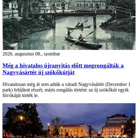
2026. augusztus 08., szombat
Még a hivatalos újranyitás előtt megrongálták a
Nagyvásártér új szökőkútját
Hivatalosan még át sem adták a váradi Nagyvásártér (December 1
park) felújított részét, máris rongálás történt: az új szökőkút egyik
fúvókáját törték le.