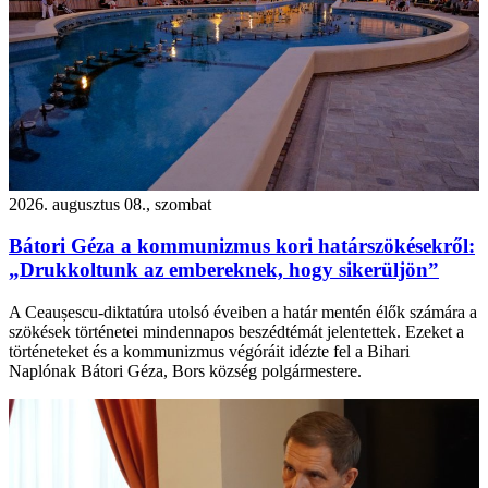
2026. augusztus 08., szombat
Bátori Géza a kommunizmus kori határszökésekről:
„Drukkoltunk az embereknek, hogy sikerüljön”
A Ceaușescu-diktatúra utolsó éveiben a határ mentén élők számára a
szökések történetei mindennapos beszédtémát jelentettek. Ezeket a
történeteket és a kommunizmus végóráit idézte fel a Bihari
Naplónak Bátori Géza, Bors község polgármestere.