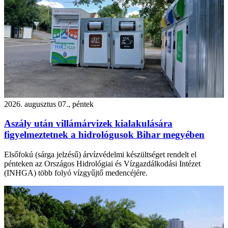
2026. augusztus 07., péntek
Aszály után villámárvizek kialakulására
figyelmeztetnek a hidrológusok Bihar megyében
Elsőfokú (sárga jelzésű) árvízvédelmi készültséget rendelt el
pénteken az Országos Hidrológiai és Vízgazdálkodási Intézet
(INHGA) több folyó vízgyűjtő medencéjére.