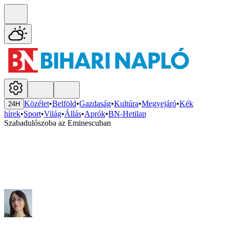
Közélet
•
Belföld
•
Gazdaság
•
Kultúra
•
Megyejáró
•
Kék
24H
hírek
•
Sport
•
Világ
•
Állás
•
Aprók
•
BN-Hetilap
Szabadulószoba az Eminescuban