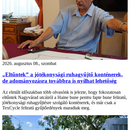
2026. augusztus 08., szombat
„Eltűntek” a jótékonysági ruhagyűjtő konténerek,
de adományozásra továbbra is nyílhat lehetőség
Az elmúlt időszakban több olvasónk is jelezte, hogy fokozatosan
eltűntek Nagyvárad utcáiról a Haine bune pentru fapte bune feliratú,
jótékonysági ruhagyűjtésre szolgáló konténerek, és már csak a
TexCycle feliratú gyűjtőedények maradtak meg.