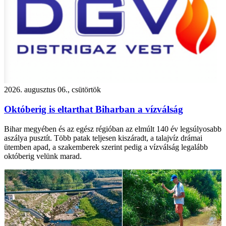
2026. augusztus 06., csütörtök
Októberig is eltarthat Biharban a vízválság
Bihar megyében és az egész régióban az elmúlt 140 év legsúlyosabb
aszálya pusztít. Több patak teljesen kiszáradt, a talajvíz drámai
ütemben apad, a szakemberek szerint pedig a vízválság legalább
októberig velünk marad.