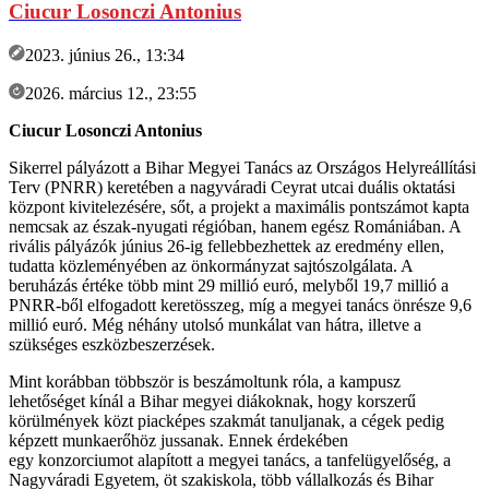
Ciucur Losonczi Antonius
2023. június 26., 13:34
2026. március 12., 23:55
Ciucur Losonczi Antonius
Sikerrel pályázott a Bihar Megyei Tanács az Országos Helyreállítási
Terv (PNRR) keretében a nagyváradi Ceyrat utcai duális oktatási
központ kivitelezésére, sőt, a projekt a maximális pontszámot kapta
nemcsak az észak-nyugati régióban, hanem egész Romániában. A
rivális pályázók június 26-ig fellebbezhettek az eredmény ellen,
tudatta közleményében az önkormányzat sajtószolgálata. A
beruházás értéke több mint 29 millió euró, melyből 19,7 millió a
PNRR-ből elfogadott keretösszeg, míg a megyei tanács önrésze 9,6
millió euró. Még néhány utolsó munkálat van hátra, illetve a
szükséges eszközbeszerzések.
Mint korábban többször is beszámoltunk róla, a kampusz
lehetőséget kínál a Bihar megyei diákoknak, hogy korszerű
körülmények közt piacképes szakmát tanuljanak, a cégek pedig
képzett munkaerőhöz jussanak. Ennek érdekében
egy konzorciumot alapított a megyei tanács, a tanfelügyelőség, a
Nagyváradi Egyetem, öt szakiskola, több
vállalkozás és Bihar