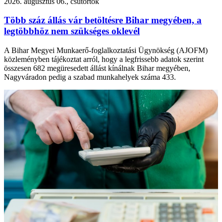
2026. augusztus 06., csütörtök
Több száz állás vár betöltésre Bihar megyében, a
legtöbbhöz nem szükséges oklevél
A Bihar Megyei Munkaerő-foglalkoztatási Ügynökség (AJOFM)
közleményben tájékoztat arról, hogy a legfrissebb adatok szerint
összesen 682 megüresedett állást kínálnak Bihar megyében,
Nagyváradon pedig a szabad munkahelyek száma 433.