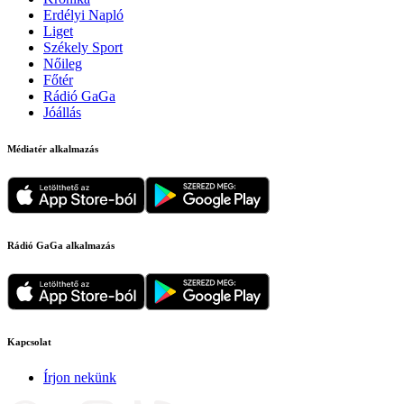
Erdélyi Napló
Liget
Székely Sport
Nőileg
Főtér
Rádió GaGa
Jóállás
Médiatér alkalmazás
Rádió GaGa alkalmazás
Kapcsolat
Írjon nekünk