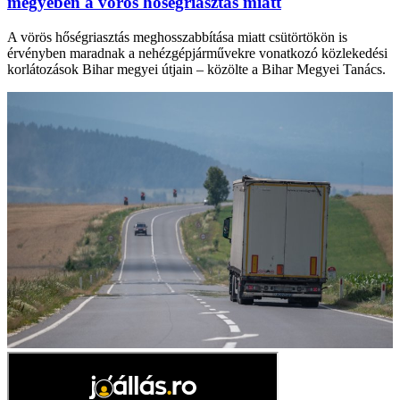
megyében a vörös hőségriasztás miatt
A vörös hőségriasztás meghosszabbítása miatt csütörtökön is
érvényben maradnak a nehézgépjárművekre vonatkozó közlekedési
korlátozások Bihar megyei útjain – közölte a Bihar Megyei Tanács.