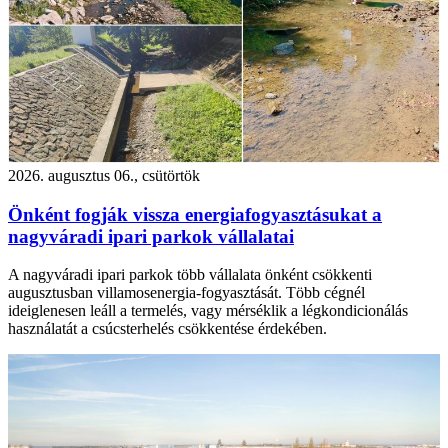
2026. augusztus 06., csütörtök
Önként fogják vissza energiafogyasztásukat a
nagyváradi ipari parkok vállalatai
A nagyváradi ipari parkok több vállalata önként csökkenti
augusztusban villamosenergia-fogyasztását. Több cégnél
ideiglenesen leáll a termelés, vagy mérséklik a légkondicionálás
használatát a csúcsterhelés csökkentése érdekében.