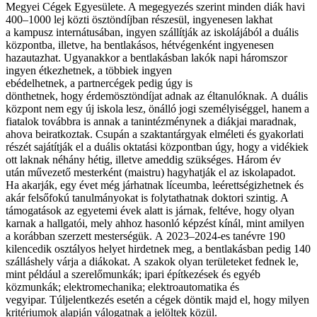
Megyei Cégek Egyesülete. A megegyezés szerint minden diák havi
400–1000 lej közti ösztöndíjban részesül, ingyenesen lakhat
a kampusz internátusában, ingyen szállítják az iskolájából a duális
központba, illetve, ha bentlakásos, hétvégenként ingyenesen
hazautazhat. Ugyanakkor a bentlakásban lakók napi háromszor
ingyen étkezhetnek, a többiek ingyen
ebédelhetnek, a partnercégek pedig úgy is
dönthetnek, hogy
érdemösztöndíjat adnak az éltanulóknak. A
duális
központ nem egy új iskola lesz, önálló jogi személyiséggel, hanem a
fiatalok továbbra is annak a tanintézménynek a diákjai maradnak,
ahova beiratkoztak. Csupán a szaktantárgyak elméleti és gyakorlati
részét sajátítják el a duális oktatási központban úgy, hogy a vidékiek
ott laknak néhány hétig, illetve ameddig szükséges. Három év
után művezető mesterként (maistru) hagyhatják el az iskolapadot.
Ha akarják, egy évet még járhatnak líceumba, leérettségizhetnek és
akár felsőfokú tanulmányokat is folytathatnak doktori szintig. A
támogatások az egyetemi évek alatt is járnak, feltéve, hogy olyan
karnak a hallgatói, mely ahhoz hasonló képzést kínál, mint amilyen
a korábban szerzett mesterségük. A 2023–2024-es tanévre 190
kilencedik osztályos helyet hirdetnek meg, a bentlakásban pedig 140
szálláshely várja a diákokat. A
szakok olyan területeket fednek le,
mint például a szerelőmunkák; ipari építkezések és egyéb
közmunkák; elektromechanika; elektroautomatika és
vegyipar. Túljelentkezés esetén
a cégek döntik majd el, hogy milyen
kritériumok alapján válogatnak a jelöltek közül.