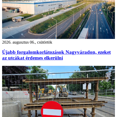
2026. augusztus 06., csütörtök
Újabb forgalomkorlátozások Nagyváradon, ezeket
az utcákat érdemes elkerülni