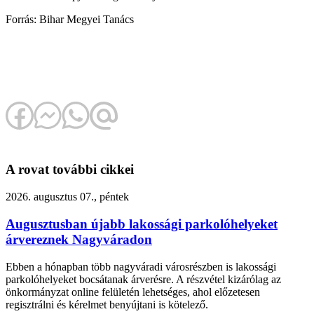
Forrás: Bihar Megyei Tanács
A rovat további cikkei
2026. augusztus 07., péntek
Augusztusban újabb lakossági parkolóhelyeket
árvereznek Nagyváradon
Ebben a hónapban több nagyváradi városrészben is lakossági
parkolóhelyeket bocsátanak árverésre. A részvétel kizárólag az
önkormányzat online felületén lehetséges, ahol előzetesen
regisztrálni és kérelmet benyújtani is kötelező.