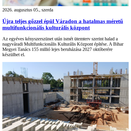
2026. augusztus 05., szerda
Újra teljes gőzzel épül Váradon a hatalmas méretű
multifunkcionális kulturális központ
Az egyéves kényszerszünet után ismét ütemterv szerint halad a
nagyváradi Multifunkcionális Kulturális Központ építése. A Bihar
Megyei Tanács 155 millió lejes beruházása 2027 októberére
készülhet el.