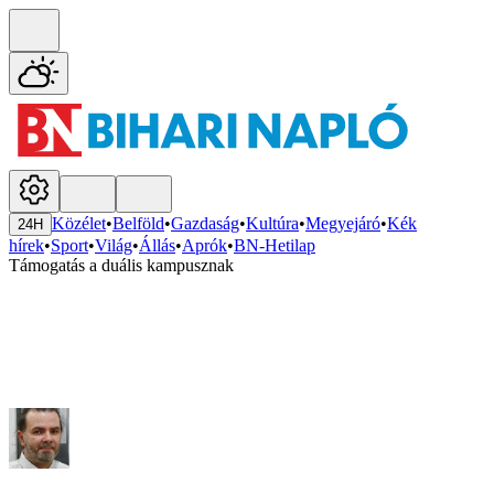
Közélet
•
Belföld
•
Gazdaság
•
Kultúra
•
Megyejáró
•
Kék
24H
hírek
•
Sport
•
Világ
•
Állás
•
Aprók
•
BN-Hetilap
Támogatás a duális kampusznak