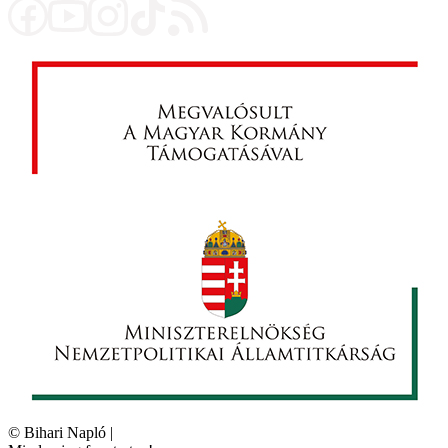
©
Bihari Napló
|