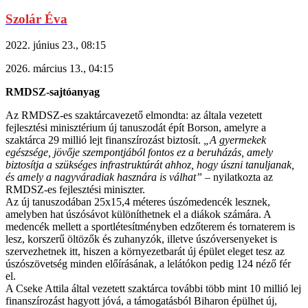
Szolár Éva
2022. június 23., 08:15
2026. március 13., 04:15
RMDSZ-sajtóanyag
Az RMDSZ-es szaktárcavezető elmondta: az általa vezetett
fejlesztési minisztérium új tanuszodát épít Borson, amelyre a
szaktárca 29 millió lejt finanszírozást biztosít.
„A gyermekek
egészsége, jövője szempontjából fontos ez a beruházás, amely
biztosítja a szükséges infrastruktúrát ahhoz, hogy úszni tanuljanak,
és amely a nagyváradiak hasznára is válhat”
– nyilatkozta az
RMDSZ-es fejlesztési miniszter.
Az új tanuszodában 25x15,4 méteres úszómedencék lesznek,
amelyben hat úszósávot különíthetnek el a diákok számára. A
medencék mellett a sportlétesítményben edzőterem és tornaterem is
lesz, korszerű öltözők és zuhanyzók, illetve úszóversenyeket is
szervezhetnek itt, hiszen a környezetbarát új épület eleget tesz az
úszószövetség minden előírásának, a lelátókon pedig 124 néző fér
el.
A Cseke Attila által vezetett szaktárca további több mint 10 millió lej
finanszírozást hagyott jóvá, a támogatásból Biharon épülhet új,