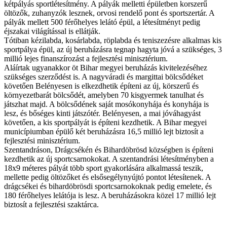
kétpályás sportlétesítmény. A pályák melletti épületben korszerű
öltözők, zuhanyzók lesznek, orvosi rendelő pont és sportszertár. A
pályák mellett 500 férőhelyes lelátó épül, a létesítményt pedig
éjszakai világítással is ellátják.
Tótiban kézilabda, kosárlabda, röplabda és teniszezésre alkalmas kis
sportpálya épül, az új beruházásra tegnap hagyta jóvá a szükséges, 3
millió lejes finanszírozást a fejlesztési minisztérium.
Aláírtak ugyanakkor öt Bihar megyei beruházás kivitelezéséhez
szükséges szerződést is. A nagyváradi és margittai bölcsődéket
követően Belényesen is elkezdhetik építeni az új, körszerű és
környezetbarát bölcsődét, amelyben 70 kisgyermek tanulhat és
játszhat majd. A bölcsődének saját mosókonyhája és konyhája is
lesz, és bőséges kinti játszótér. Belényesen, a mai jóváhagyást
követően, a kis sportpályát is építeni kezdhetik. A Bihar megyei
municípiumban épülő két beruházásra 16,5 millió lejt biztosít a
fejlesztési minisztérium.
Szentandráson, Drágcsékén és Bihardöbrösd községben is építeni
kezdhetik az új sportcsarnokokat. A szentandrási létesítményben a
18x9 méteres pályát több sport gyakorlására alkalmassá teszik,
mellette pedig öltözőket és elsősegélynyújtó pontot létesítenek. A
drágcsékei és bihardöbrösdi sportcsarnokoknak pedig emelete, és
180 férőhelyes lelátója is lesz. A beruházásokra közel 17 millió lejt
biztosít a fejlesztési szaktárca.