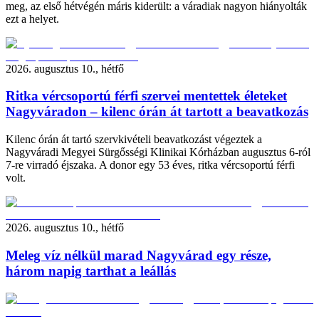
meg, az első hétvégén máris kiderült: a váradiak nagyon hiányolták
ezt a helyet.
2026. augusztus 10., hétfő
Ritka vércsoportú férfi szervei mentettek életeket
Nagyváradon – kilenc órán át tartott a beavatkozás
Kilenc órán át tartó szervkivételi beavatkozást végeztek a
Nagyváradi Megyei Sürgősségi Klinikai Kórházban augusztus 6-ról
7-re virradó éjszaka. A donor egy 53 éves, ritka vércsoportú férfi
volt.
2026. augusztus 10., hétfő
Meleg víz nélkül marad Nagyvárad egy része,
három napig tarthat a leállás