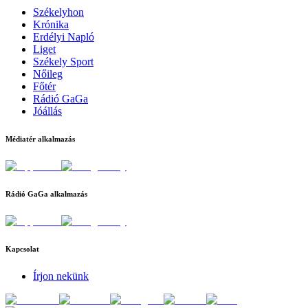
Székelyhon
Krónika
Erdélyi Napló
Liget
Székely Sport
Nőileg
Főtér
Rádió GaGa
Jóállás
Médiatér alkalmazás
Rádió GaGa alkalmazás
Kapcsolat
Írjon nekünk