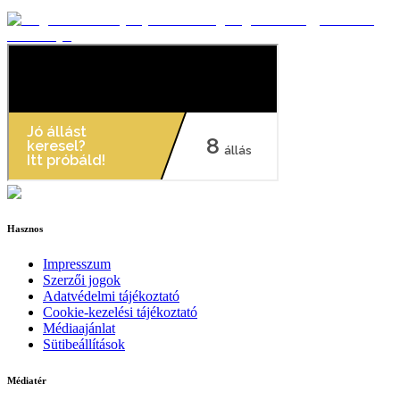
Hasznos
Impresszum
Szerzői jogok
Adatvédelmi tájékoztató
Cookie-kezelési tájékoztató
Médiaajánlat
Sütibeállítások
Médiatér