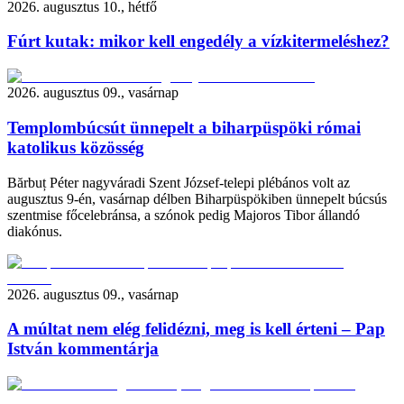
2026. augusztus 10., hétfő
Fúrt kutak: mikor kell engedély a vízkitermeléshez?
2026. augusztus 09., vasárnap
Templombúcsút ünnepelt a biharpüspöki római
katolikus közösség
Bărbuț Péter nagyváradi Szent József-telepi plébános volt az
augusztus 9-én, vasárnap délben Biharpüspökiben ünnepelt búcsús
szentmise főcelebránsa, a szónok pedig Majoros Tibor állandó
diakónus.
2026. augusztus 09., vasárnap
A múltat nem elég felidézni, meg is kell érteni – Pap
István kommentárja