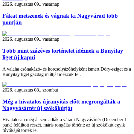
2026. augusztus 09., vasárnap
Fákat metszenek és vágnak ki Nagyvárad több
pontján
2026. augusztus 09., vasárnap
Több mint százéves történetet idéznek a Bunyitay
liget új kapui
A valaha csónakázó- és korcsolyázóhelyként ismert Dőry-sziget és a
Bunyitay liget gazdag múltját idézzük fel.
2026. augusztus 08., szombat
Még a hivatalos újranyitás előtt megrongálták a
Nagyvásártér új szökőkútját
Hivatalosan még át sem adták a váradi Nagyvásártér (December 1
park) felújított részét, máris rongálás történt: az új szökőkút egyik
fúvókáját törték le.