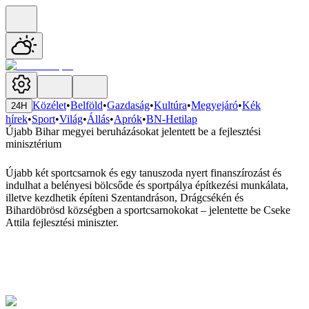
Közélet
•
Belföld
•
Gazdaság
•
Kultúra
•
Megyejáró
•
Kék
24H
hírek
•
Sport
•
Világ
•
Állás
•
Aprók
•
BN-Hetilap
Újabb Bihar megyei beruházásokat jelentett be a fejlesztési
minisztérium
Újabb két sportcsarnok és egy tanuszoda nyert finanszírozást és
indulhat a belényesi bölcsőde és sportpálya építkezési munkálata,
illetve kezdhetik építeni Szentandráson, Drágcsékén és
Bihardöbrösd községben a sportcsarnokokat – jelentette be Cseke
Attila fejlesztési miniszter.