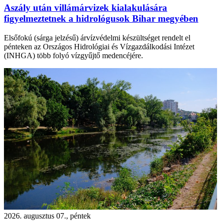
Aszály után villámárvizek kialakulására
figyelmeztetnek a hidrológusok Bihar megyében
Elsőfokú (sárga jelzésű) árvízvédelmi készültséget rendelt el
pénteken az Országos Hidrológiai és Vízgazdálkodási Intézet
(INHGA) több folyó vízgyűjtő medencéjére.
2026. augusztus 07., péntek