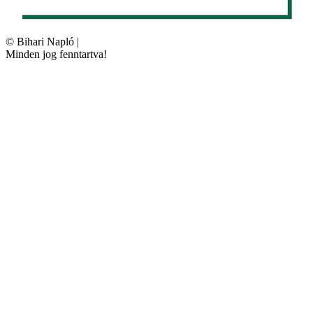
©
Bihari Napló
|
Minden jog fenntartva!