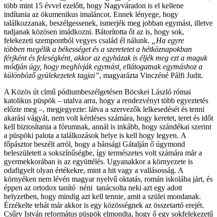
több mint 15 évvel ezelőtt, hogy Nagyváradon is el kellene
indítania az ökumenikus imaláncot. Ennek lényege, hogy
találkozzanak, beszélgessenek, ismerjék meg jobban egymást, illetve
tudjanak közösen imádkozni. Bátorította őt az is, hogy sok,
felekezeti szempontból vegyes család él nálunk.
„Ha egyre
többen megélik a békességet és a szeretetet a hétköznapokban
férjként és feleségként, akkor az egyházak is éljék meg ezt a maguk
módján úgy, hogy meghívják egymást, ellátogatnak egymáshoz a
különböző gyülekezetek tagjai”
, magyarázta Vinczéné Pálfi Judit.
A Közös út című pódiumbeszélgetésen Böcskei László római
katolikus püspök – utalva arra, hogy a rendezvényt több egyeztetés
előzte meg –, megjegyezte: látva a szervezők lelkesedését és tenni
akarási vágyát, nem volt kérdéses számára, hogy keretet, teret és időt
kell biztosítania a fórumnak, annál is inkább, hogy szándékai szerint
a püspöki palota a találkozások helye is kell hogy legyen. A
főpásztor beszélt arról, hogy a bánsági Gátalján ő úgymond
beleszületett a sokszínűségbe, így természetes volt számára már a
gyermekkorában is az együttélés. Ugyanakkor a környezete is
odafigyelt olyan értékekre, mint a hit vagy a vallásosság. A
környéken nem lévén magyar nyelvű oktatás, román iskolába járt, és
éppen az ortodox tanító néni tanácsolta neki azt egy adott
helyzetben, hogy mindig azt kell tennie, amit a szülei mondanak.
Érzékelte tehát már akkor is egy közösségnek az összetartó erejét.
Csűry István református püspök elmondta, hogy ő egy sokfelekezetű