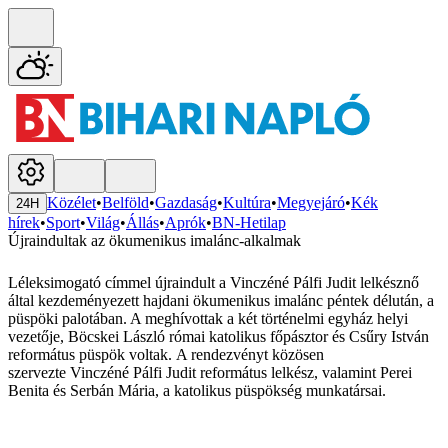
Közélet
•
Belföld
•
Gazdaság
•
Kultúra
•
Megyejáró
•
Kék
24H
hírek
•
Sport
•
Világ
•
Állás
•
Aprók
•
BN-Hetilap
Újraindultak az ökumenikus imalánc-alkalmak
Léleksimogató címmel újraindult a Vinczéné Pálfi Judit lelkésznő
által kezdeményezett hajdani ökumenikus imalánc péntek délután, a
püspöki palotában. A meghívottak a két történelmi egyház helyi
vezetője, Böcskei László római katolikus főpásztor és Csűry István
református püspök voltak. A rendezvényt közösen
szervezte Vinczéné Pálfi Judit református lelkész, valamint Perei
Benita és Serbán Mária, a katolikus püspökség munkatársai.