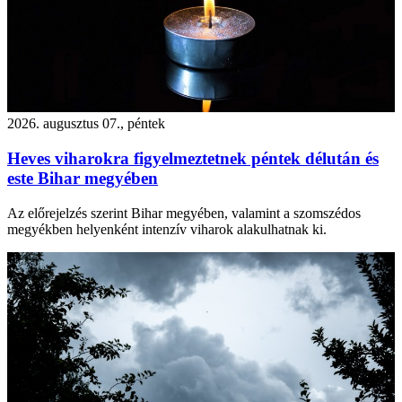
2026. augusztus 07., péntek
Heves viharokra figyelmeztetnek péntek délután és
este Bihar megyében
Az előrejelzés szerint Bihar megyében, valamint a szomszédos
megyékben helyenként intenzív viharok alakulhatnak ki.