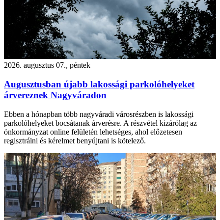
2026. augusztus 07., péntek
Augusztusban újabb lakossági parkolóhelyeket
árvereznek Nagyváradon
Ebben a hónapban több nagyváradi városrészben is lakossági
parkolóhelyeket bocsátanak árverésre. A részvétel kizárólag az
önkormányzat online felületén lehetséges, ahol előzetesen
regisztrálni és kérelmet benyújtani is kötelező.