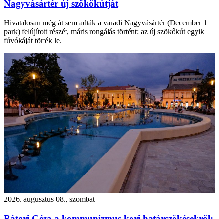
Nagyvásártér új szökőkútját
Hivatalosan még át sem adták a váradi Nagyvásártér (December 1
park) felújított részét, máris rongálás történt: az új szökőkút egyik
fúvókáját törték le.
2026. augusztus 08., szombat
Bátori Géza a kommunizmus kori határszökésekről: