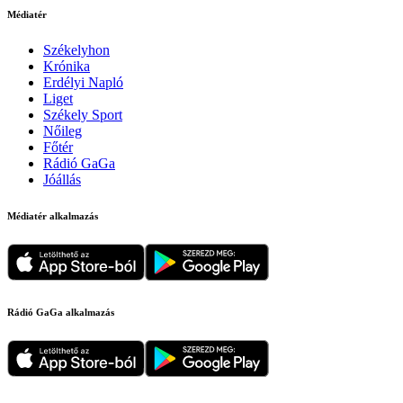
Médiatér
Székelyhon
Krónika
Erdélyi Napló
Liget
Székely Sport
Nőileg
Főtér
Rádió GaGa
Jóállás
Médiatér alkalmazás
Rádió GaGa alkalmazás