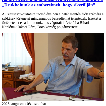
„Drukkoltunk az embereknek, hogy sikerüljön”
A Ceaușescu-diktatúra utolsó éveiben a határ mentén élők számára a
szökések történetei mindennapos beszédtémát jelentettek. Ezeket a
történeteket és a kommunizmus végóráit idézte fel a Bihari
Naplónak Bátori Géza, Bors község polgármestere.
2026. augusztus 08., szombat