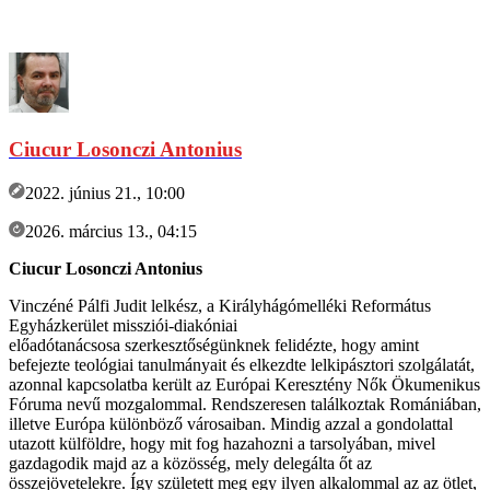
Ciucur Losonczi Antonius
2022. június 21., 10:00
2026. március 13., 04:15
Ciucur Losonczi Antonius
Vinczéné Pálfi Judit lelkész, a Királyhágómelléki Református
Egyházkerület missziói-diakóniai
előadótanácsosa szerkesztőségünknek felidézte, hogy amint
befejezte teológiai tanulmányait és elkezdte lelkipásztori szolgálatát,
azonnal kapcsolatba került az Európai Keresztény Nők Ökumenikus
Fóruma nevű mozgalommal. Rendszeresen találkoztak Romániában,
illetve Európa különböző városaiban. Mindig azzal a gondolattal
utazott külföldre, hogy mit fog hazahozni a tarsolyában, mivel
gazdagodik majd az a közösség, mely delegálta őt az
összejövetelekre. Így született meg egy ilyen alkalommal az az ötlet,