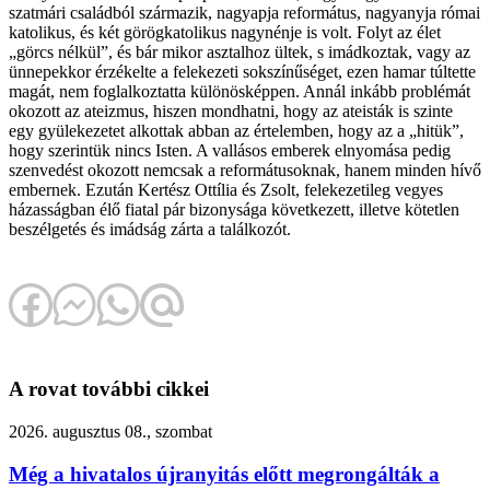
szatmári családból származik, nagyapja református, nagyanyja római
katolikus, és két görögkatolikus nagynénje is volt. Folyt az élet
„görcs nélkül”, és bár mikor asztalhoz ültek, s imádkoztak, vagy az
ünnepekkor érzékelte a felekezeti sokszínűséget, ezen hamar túltette
magát, nem foglalkoztatta különösképpen. Annál inkább problémát
okozott az ateizmus, hiszen mondhatni, hogy az ateisták is szinte
egy gyülekezetet alkottak abban az értelemben, hogy az a „hitük”,
hogy szerintük nincs Isten. A vallásos emberek elnyomása pedig
szenvedést okozott nemcsak a reformátusoknak, hanem minden hívő
embernek. Ezután Kertész Ottília és Zsolt, felekezetileg vegyes
házasságban élő fiatal pár bizonysága következett, illetve kötetlen
beszélgetés és imádság zárta a találkozót.
A rovat további cikkei
2026. augusztus 08., szombat
Még a hivatalos újranyitás előtt megrongálták a