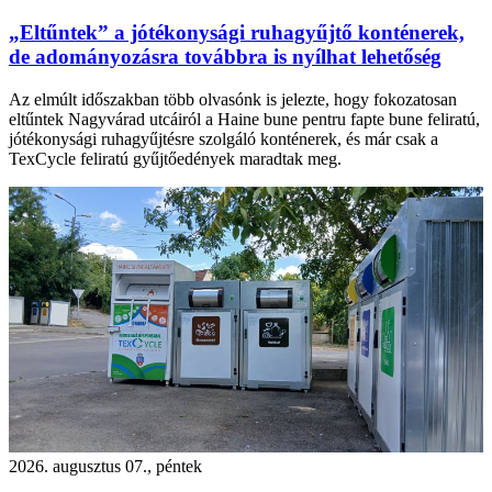
„Eltűntek” a jótékonysági ruhagyűjtő konténerek,
de adományozásra továbbra is nyílhat lehetőség
Az elmúlt időszakban több olvasónk is jelezte, hogy fokozatosan
eltűntek Nagyvárad utcáiról a Haine bune pentru fapte bune feliratú,
jótékonysági ruhagyűjtésre szolgáló konténerek, és már csak a
TexCycle feliratú gyűjtőedények maradtak meg.
2026. augusztus 07., péntek