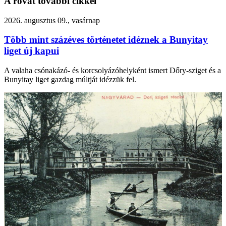
A rovat további cikkei
2026. augusztus 09., vasárnap
Több mint százéves történetet idéznek a Bunyitay
liget új kapui
A valaha csónakázó- és korcsolyázóhelyként ismert Dőry-sziget és a
Bunyitay liget gazdag múltját idézzük fel.