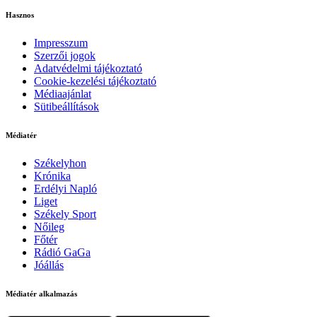
Hasznos
Impresszum
Szerzői jogok
Adatvédelmi tájékoztató
Cookie-kezelési tájékoztató
Médiaajánlat
Sütibeállítások
Médiatér
Székelyhon
Krónika
Erdélyi Napló
Liget
Székely Sport
Nőileg
Főtér
Rádió GaGa
Jóállás
Médiatér alkalmazás