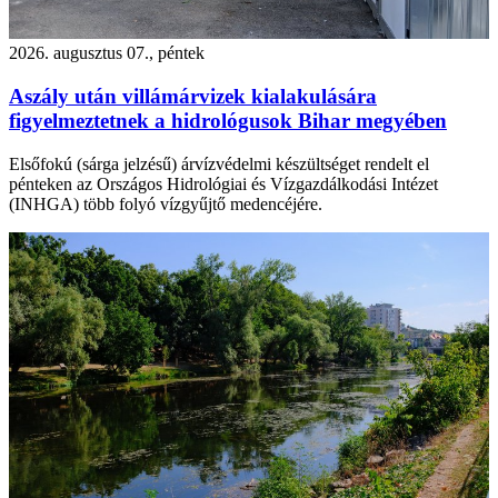
2026. augusztus 07., péntek
Aszály után villámárvizek kialakulására
figyelmeztetnek a hidrológusok Bihar megyében
Elsőfokú (sárga jelzésű) árvízvédelmi készültséget rendelt el
pénteken az Országos Hidrológiai és Vízgazdálkodási Intézet
(INHGA) több folyó vízgyűjtő medencéjére.