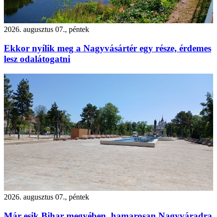
2026. augusztus 07., péntek
Ekkor nyílik meg a Nagyvásártér egy része, érdemes
lesz odalátogatni
2026. augusztus 07., péntek
Már esik Bihar megyében, hamarosan Nagyváradra