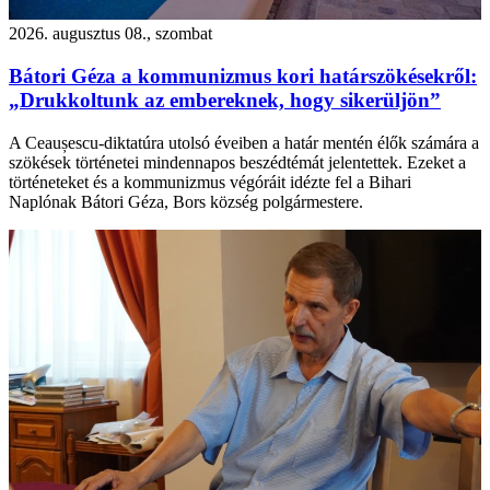
2026. augusztus 08., szombat
Bátori Géza a kommunizmus kori határszökésekről:
„Drukkoltunk az embereknek, hogy sikerüljön”
A Ceaușescu-diktatúra utolsó éveiben a határ mentén élők számára a
szökések történetei mindennapos beszédtémát jelentettek. Ezeket a
történeteket és a kommunizmus végóráit idézte fel a Bihari
Naplónak Bátori Géza, Bors község polgármestere.