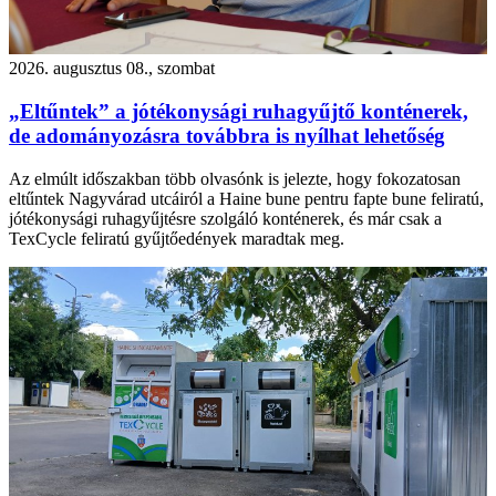
2026. augusztus 08., szombat
„Eltűntek” a jótékonysági ruhagyűjtő konténerek,
de adományozásra továbbra is nyílhat lehetőség
Az elmúlt időszakban több olvasónk is jelezte, hogy fokozatosan
eltűntek Nagyvárad utcáiról a Haine bune pentru fapte bune feliratú,
jótékonysági ruhagyűjtésre szolgáló konténerek, és már csak a
TexCycle feliratú gyűjtőedények maradtak meg.