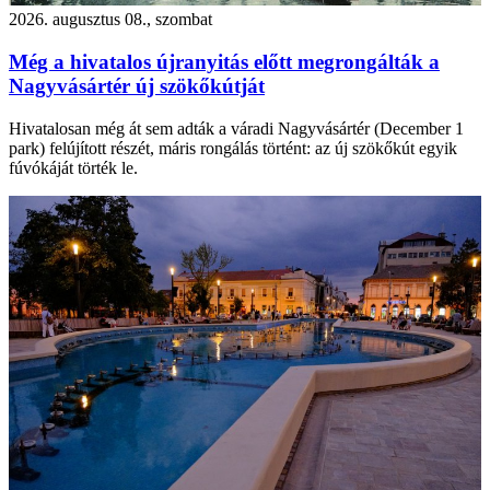
2026. augusztus 08., szombat
Még a hivatalos újranyitás előtt megrongálták a
Nagyvásártér új szökőkútját
Hivatalosan még át sem adták a váradi Nagyvásártér (December 1
park) felújított részét, máris rongálás történt: az új szökőkút egyik
fúvókáját törték le.