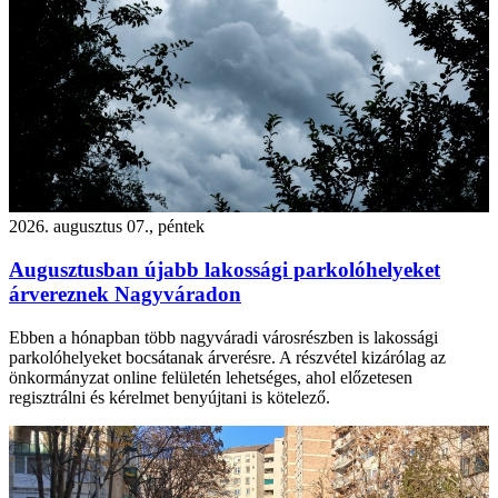
2026. augusztus 07., péntek
Augusztusban újabb lakossági parkolóhelyeket
árvereznek Nagyváradon
Ebben a hónapban több nagyváradi városrészben is lakossági
parkolóhelyeket bocsátanak árverésre. A részvétel kizárólag az
önkormányzat online felületén lehetséges, ahol előzetesen
regisztrálni és kérelmet benyújtani is kötelező.