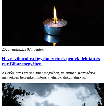
2026. augusztus 07., péntek
Heves viharokra figyelmeztetnek péntek délután és
este Bihar megyében
Az előrejelzés szerint Bihar megyében, valamint a szomszédos
megyékben helyenként intenzív viharok alakulhatnak ki.