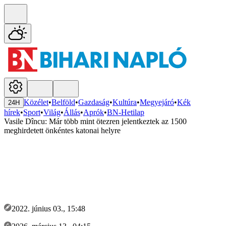
Közélet
•
Belföld
•
Gazdaság
•
Kultúra
•
Megyejáró
•
Kék
24H
hírek
•
Sport
•
Világ
•
Állás
•
Aprók
•
BN-Hetilap
Vasile Dîncu: Már több mint ötezren jelentkeztek az 1500
meghirdetett önkéntes katonai helyre
2022. június 03., 15:48