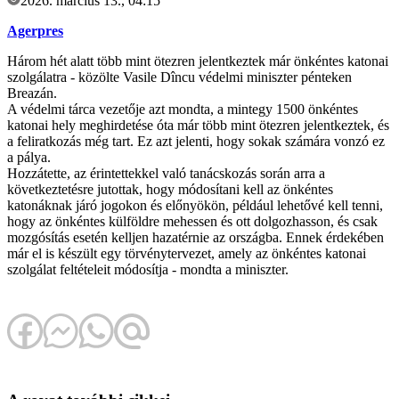
2026. március 13., 04:15
Agerpres
Három hét alatt több mint ötezren jelentkeztek már önkéntes katonai
szolgálatra - közölte Vasile Dîncu védelmi miniszter pénteken
Breazán.
A védelmi tárca vezetője azt mondta, a mintegy 1500 önkéntes
katonai hely meghirdetése óta már több mint ötezren jelentkeztek, és
a feliratkozás még tart. Ez azt jelenti, hogy sokak számára vonzó ez
a pálya.
Hozzátette, az érintettekkel való tanácskozás során arra a
következtetésre jutottak, hogy módosítani kell az önkéntes
katonáknak járó jogokon és előnyökön, például lehetővé kell tenni,
hogy az önkéntes külföldre mehessen és ott dolgozhasson, és csak
mozgósítás esetén kelljen hazatérnie az országba. Ennek érdekében
már el is készült egy törvénytervezet, amely az önkéntes katonai
szolgálat feltételeit módosítja - mondta a miniszter.