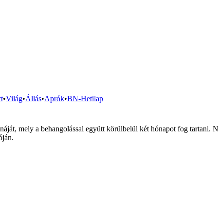
t
•
Világ
•
Állás
•
Aprók
•
BN-Hetilap
ját, mely a behangolással együtt körülbelül két hónapot fog tartani. 
óján.