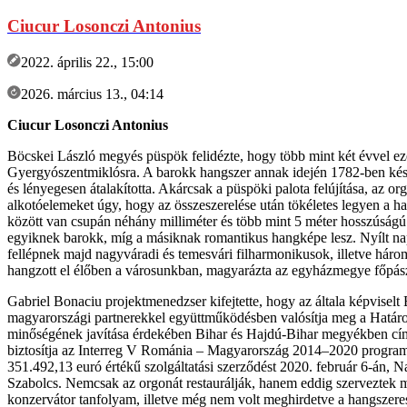
Ciucur Losonczi Antonius
2022. április 22., 15:00
2026. március 13., 04:14
Ciucur Losonczi Antonius
Böcskei László megyés püspök felidézte, hogy több mint két évvel ezel
Gyergyószentmiklósra. A barokk hangszer annak idején 1782-ben készü
és lényegesen átalakította. Akárcsak a püspöki palota felújítása, az 
alkotóelemeket úgy, hogy az összeszerelése után tökéletes legyen a h
között van csupán néhány milliméter és több mint 5 méter hosszúságú i
egyiknek barokk, míg a másiknak romantikus hangképe lesz. Nyílt napo
fellépnek majd nagyváradi és temesvári filharmonikusok, illetve há
hangzott el élőben a városunkban, magyarázta az egyházmegye főpász
Gabriel Bonaciu projektmenedzser kifejtette, hogy az általa képvis
magyarországi partnerekkel együttműködésben valósítja meg a Határoko
minőségének javítása érdekében Bihar és Hajdú-Bihar megyékben című 
biztosítja az Interreg V Románia – Magyarország 2014–2020 programon 
351.492,13 euró értékű szolgáltatási szerződést 2020. február 6-án,
Szabolcs. Nemcsak az orgonát restaurálják, hanem eddig szerveztek m
konzervátor tanfolyam, illetve még nem volt meghirdetve a hangszere