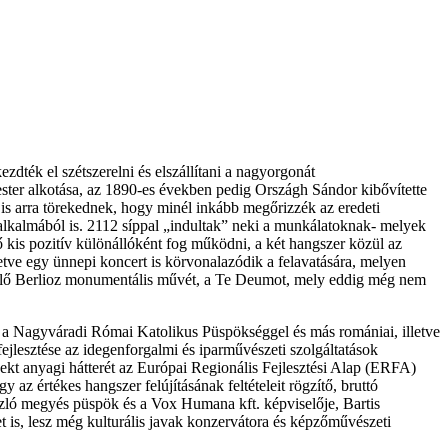
dték el szétszerelni és elszállítani a nagyorgonát
ster alkotása, az 1890-es években pedig Országh Sándor kibővítette
n is arra törekednek, hogy minél inkább megőrizzék az eredeti
 alkalmából is. 2112 síppal „indultak” neki a munkálatoknak- melyek
ő kis pozitív különállóként fog működni, a két hangszer közül az
etve egy ünnepi koncert is körvonalazódik a felavatására, melyen
a elő Berlioz monumentális művét, a Te Deumot, mely eddig még nem
 a Nagyváradi Római Katolikus Püspökséggel és más romániai, illetve
ejlesztése az idegenforgalmi és iparművészeti szolgáltatások
kt anyagi hátterét az Európai Regionális Fejlesztési Alap (ERFA)
 értékes hangszer felújításának feltételeit rögzítő, bruttó
szló megyés püspök és a Vox Humana kft. képviselője, Bartis
is, lesz még kulturális javak konzervátora és képzőművészeti