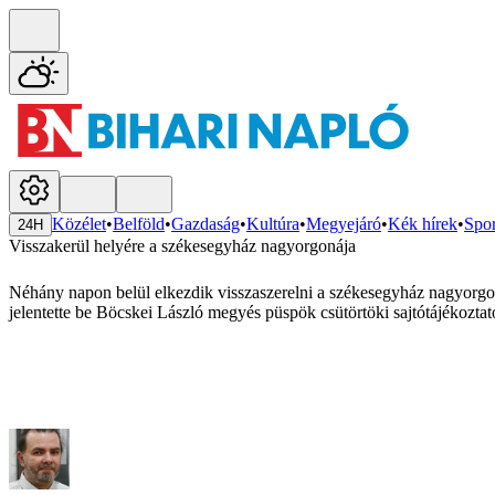
Közélet
•
Belföld
•
Gazdaság
•
Kultúra
•
Megyejáró
•
Kék hírek
•
Spor
24H
Visszakerül helyére a székesegyház nagyorgonája
Néhány napon belül elkezdik visszaszerelni a székesegyház nagyorgoná
jelentette be Böcskei László megyés püspök csütörtöki sajtótájékoztat