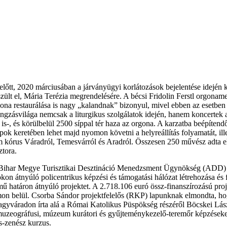
őtt, 2020 márciusában a járványügyi korlátozások bejelentése idején kez
lt el, Mária Terézia megrendelésére. A bécsi Fridolin Ferstl orgoname
orgona restaurálása is nagy „kalandnak” bizonyul, mivel ebben az esetbe
angzásvilága nemcsak a liturgikus szolgálatok idején, hanem koncertek
s-, és körülbelül 2500 síppal tér haza az orgona. A karzatba beépítend
k keretében lehet majd nyomon követni a helyreállítás folyamatát, ill
rom kórus Váradról, Temesvárról és Aradról. Összesen 250 művész adt
tora.
elt Bihar Megye Turisztikai Desztináció Menedzsment Ügynökség (ADD)
n átnyúló policentrikus képzési és támogatási hálózat létrehozása és f
határon átnyúló projektet. A 2.718.106 euró össz-finanszírozású proje
belül. Csorba Sándor projektfelelős (RKP) lapunknak elmondta, hogy az
 Nagyváradon írta alá a Római Katolikus Püspökség részéről Böcskei Lá
uzeográfusi, múzeum kurátori és gyűjteménykezelő-teremőr képzéseket 
s-zenész kurzus.