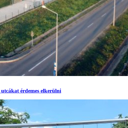
utcákat érdemes elkerülni