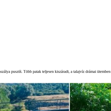
álya pusztít. Több patak teljesen kiszáradt, a talajvíz drámai ütemben