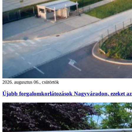
2026. augusztus 06., csütörtök
Újabb forgalomkorlátozások Nagyváradon, ezeket az 