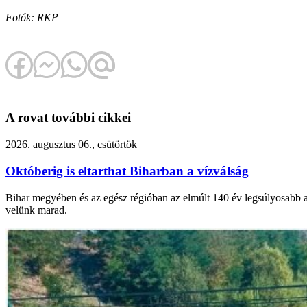
Fotók: RKP
A rovat további cikkei
2026. augusztus 06., csütörtök
Októberig is eltarthat Biharban a vízválság
Bihar megyében és az egész régióban az elmúlt 140 év legsúlyosabb asz
velünk marad.