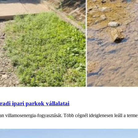
adi ipari parkok vállalatai
n villamosenergia-fogyasztását. Több cégnél ideiglenesen leáll a termel