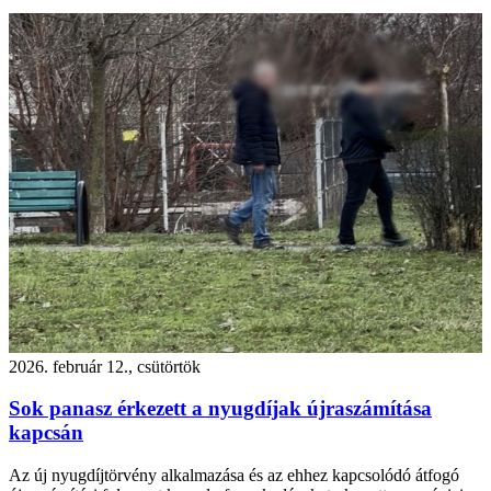
2026. február 12., csütörtök
Sok panasz érkezett a nyugdíjak újraszámítása
kapcsán
Az új nyugdíjtörvény alkalmazása és az ehhez kapcsolódó átfogó