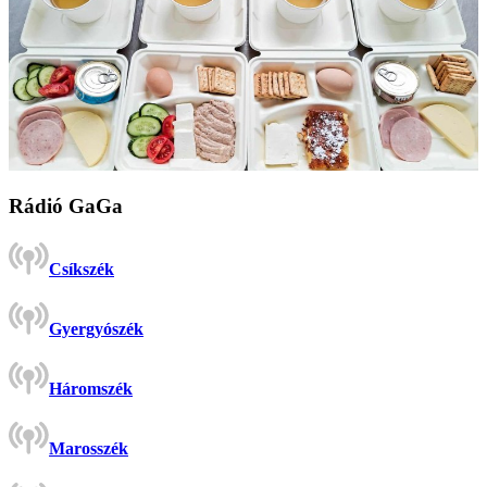
Rádió GaGa
Csíkszék
Gyergyószék
Háromszék
Marosszék