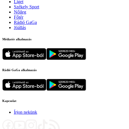
Liget
Székely Sport
Nőileg
Főtér
Rádió GaGa
Jóállás
Médiatér alkalmazás
Rádió GaGa alkalmazás
Kapcsolat
Írjon nekünk