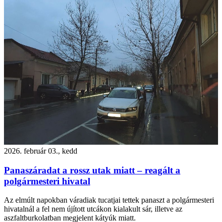
2026. február 03., kedd
Panaszáradat a rossz utak miatt – reagált a
polgármesteri hivatal
Az elmúlt napokban váradiak tucatjai tettek panaszt a polgármesteri
hivatalnál a fel nem újított utcákon kialakult sár, illetve az
aszfaltburkolatban megjelent kátyúk miatt.