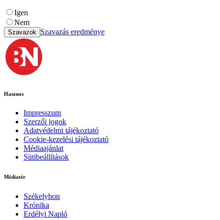
Igen
Nem
Szavazás eredménye
Szavazok
Hasznos
Impresszum
Szerzői jogok
Adatvédelmi tájékoztató
Cookie-kezelési tájékoztató
Médiaajánlat
Sütibeállítások
Médiatér
Székelyhon
Krónika
Erdélyi Napló