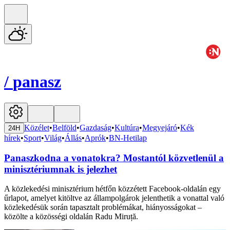
/
panasz
Közélet
•
Belföld
•
Gazdaság
•
Kultúra
•
Megyejáró
•
Kék
24H
hírek
•
Sport
•
Világ
•
Állás
•
Aprók
•
BN-Hetilap
Panaszkodna a vonatokra? Mostantól közvetlenül a
minisztériumnak is jelezhet
A közlekedési minisztérium hétfőn közzétett Facebook-oldalán egy
űrlapot, amelyet kitöltve az állampolgárok jelenthetik a vonattal való
közlekedésük során tapasztalt problémákat, hiányosságokat –
közölte a közösségi oldalán Radu Miruță.