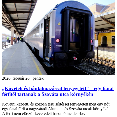
2026. február 20., péntek
„Követett és bántalmazással fenyegetett” – egy fiatal
férfitől tartanak a Szováta utca környékén
Követni kezdett, és közben testi sértéssel fenyegetett meg egy nőt
egy fiatal férfi a nagyváradi Aluminei és Szováta utcák környékén.
A férfi nem először keveredett hasonló incidensbe.