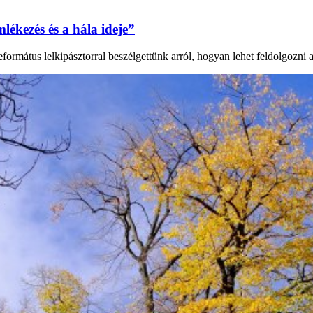
lékezés és a hála ideje”
mátus lelkipásztorral beszélgettünk arról, hogyan lehet feldolgozni a g