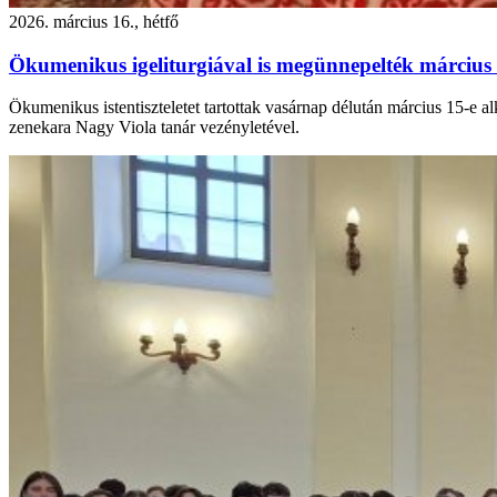
2026. március 16., hétfő
Ökumenikus igeliturgiával is megünnepelték márciu
Ökumenikus istentiszteletet tartottak vasárnap délután március 15-e 
zenekara Nagy Viola tanár vezényletével.