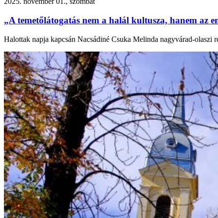
2025. november 01., szombat
„A temetőlátogatás nem a halál kultusza, hanem az em
Halottak napja kapcsán Nacsádiné Csuka Melinda nagyvárad-olaszi refor