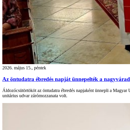
2026. május 15., péntek
Az öntudatra ébredés napját ünnepelték a nagyvárad
Áldozócsütörtököt az öntudatra ébredés napjaként ünnepli a Magyar U
unitárius udvar zárómozzanata volt.