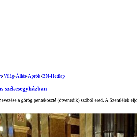
t
•
Világ
•
Állás
•
Aprók
•
BN-Hetilap
us székesegyházban
vezése a görög pentekoszté (ötvenedik) szóból ered. A Szentlélek eljö