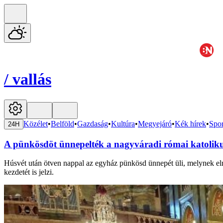
/
vallás
Közélet
•
Belföld
•
Gazdaság
•
Kultúra
•
Megyejáró
•
Kék hírek
•
Spor
24H
A pünkösdöt ünnepelték a nagyváradi római katolik
Húsvét után ötven nappal az egyház pünkösd ünnepét üli, melynek elne
kezdetét is jelzi.