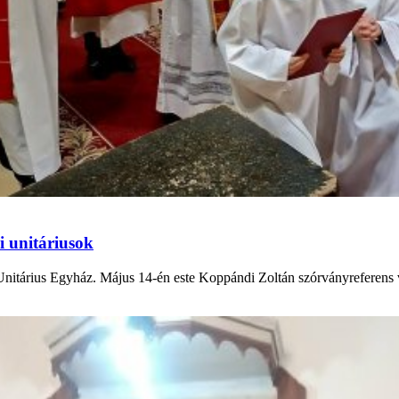
i unitáriusok
nitárius Egyház. Május 14-én este Koppándi Zoltán szórványreferens v