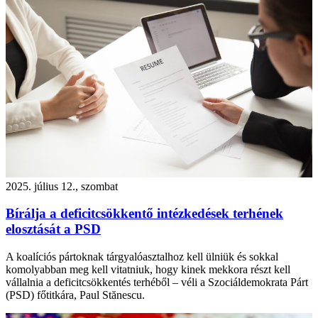
2025. július 12., szombat
Bírálja a deficitcsökkentő intézkedések terhének
elosztását a PSD
A koalíciós pártoknak tárgyalóasztalhoz kell ülniük és sokkal
komolyabban meg kell vitatniuk, hogy kinek mekkora részt kell
vállalnia a deficitcsökkentés terhéből – véli a Szociáldemokrata Párt
(PSD) főtitkára, Paul Stănescu.