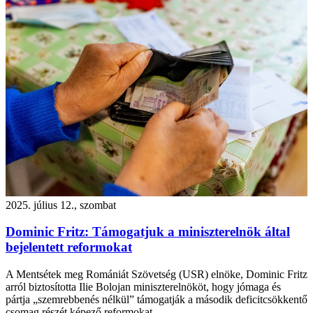
2025. július 12., szombat
Dominic Fritz: Támogatjuk a miniszterelnök által
bejelentett reformokat
A Mentsétek meg Romániát Szövetség (USR) elnöke, Dominic Fritz
arról biztosította Ilie Bolojan miniszterelnököt, hogy jómaga és
pártja „szemrebbenés nélkül” támogatják a második deficitcsökkentő
csomag részét képező reformokat.