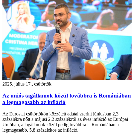
2025. július 17., csütörtök
Az uniós tagállamok közül továbbra is Romániában
a legmagasabb az infláció
Az Eurostat csütörtökön közzétett adatai szerint júniusban 2,3
százalékra nőtt a májusi 2,2 százalékról az éves infláció az Európai
Unióban, a tagállamok közül pedig továbbra is Romániában a
legmagasabb, 5,8 százalékos az infláció.