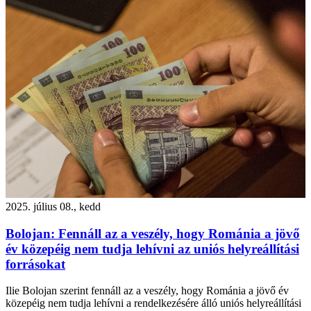
2025. július 08., kedd
Bolojan: Fennáll az a veszély, hogy Románia a jövő
év közepéig nem tudja lehívni az uniós helyreállítási
forrásokat
Ilie Bolojan szerint fennáll az a veszély, hogy Románia a jövő év
közepéig nem tudja lehívni a rendelkezésére álló uniós helyreállítási