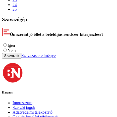
24
25
Szavazógép
Ön szerint jó ötlet a betétdíjas rendszer kiterjesztése?
Igen
Nem
Szavazás eredménye
Szavazok
Hasznos
Impresszum
Szerzői jogok
Adatvédelmi tájékoztató
Cookie-kezelési tájékoztató