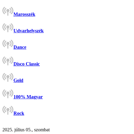
Marosszék
Udvarhelyszék
Dance
Disco Classic
Gold
100% Magyar
Rock
2025. július 05., szombat