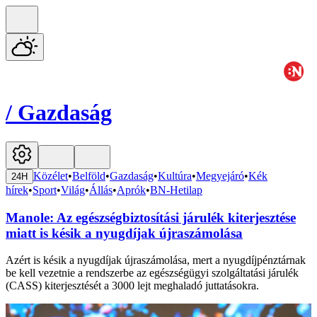
/
Gazdaság
Közélet
•
Belföld
•
Gazdaság
•
Kultúra
•
Megyejáró
•
Kék
24H
hírek
•
Sport
•
Világ
•
Állás
•
Aprók
•
BN-Hetilap
Manole: Az egészségbiztosítási járulék kiterjesztése
miatt is késik a nyugdíjak újraszámolása
Azért is késik a nyugdíjak újraszámolása, mert a nyugdíjpénztárnak
be kell vezetnie a rendszerbe az egészségügyi szolgáltatási járulék
(CASS) kiterjesztését a 3000 lejt meghaladó juttatásokra.