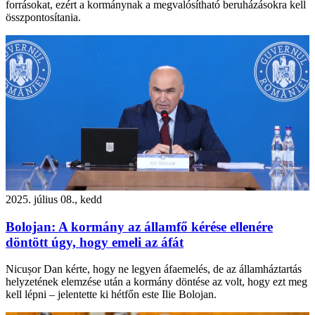
forrásokat, ezért a kormánynak a megvalósítható beruházásokra kell
összpontosítania.
2025. július 08., kedd
Bolojan: A kormány az államfő kérése ellenére
döntött úgy, hogy emeli az áfát
Nicușor Dan kérte, hogy ne legyen áfaemelés, de az államháztartás
helyzetének elemzése után a kormány döntése az volt, hogy ezt meg
kell lépni – jelentette ki hétfőn este Ilie Bolojan.