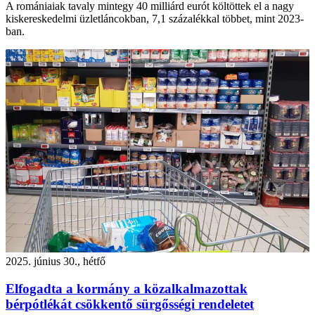
A romániaiak tavaly mintegy 40 milliárd eurót költöttek el a nagy
kiskereskedelmi üzletláncokban, 7,1 százalékkal többet, mint 2023-
ban.
2025. június 30., hétfő
Elfogadta a kormány a közalkalmazottak
bérpótlékát csökkentő sürgősségi rendeletet