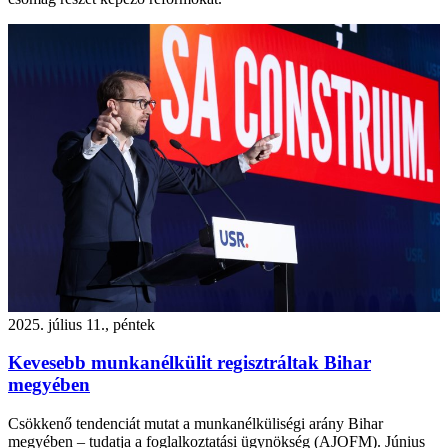
2025. július 11., péntek
Kevesebb munkanélkülit regisztráltak Bihar
megyében
Csökkenő tendenciát mutat a munkanélküliségi arány Bihar
megyében – tudatja a foglalkoztatási ügynökség (AJOFM). Június