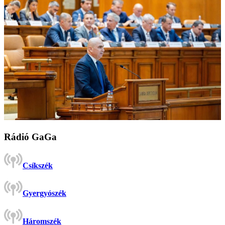
Rádió GaGa
Csíkszék
Gyergyószék
Háromszék