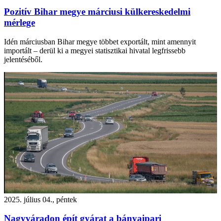
Pozitív Bihar megye márciusi külkereskedelmi
mérlege
Idén márciusban Bihar megye többet exportált, mint amennyit
importált – derül ki a megyei statisztikai hivatal legfrissebb
jelentéséből.
2025. július 04., péntek
Nagyváradon épít gyárat a bányaipari