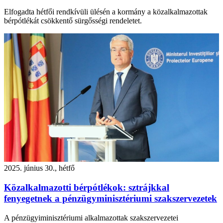
Elfogadta hétfői rendkívüli ülésén a kormány a közalkalmazottak
bérpótlékát csökkentő sürgősségi rendeletet.
2025. június 30., hétfő
Közalkalmazotti bérpótlékok: sztrájkkal
fenyegetnek a pénzügyminisztériumi szakszervezetek
A pénzügyiminisztériumi alkalmazottak szakszervezetei