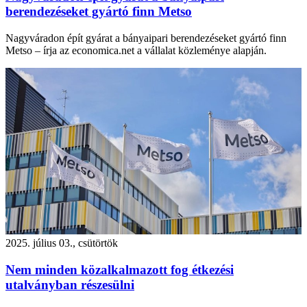
berendezéseket gyártó finn Metso
Nagyváradon épít gyárat a bányaipari berendezéseket gyártó finn
Metso – írja az economica.net a vállalat közleménye alapján.
2025. július 03., csütörtök
Nem minden közalkalmazott fog étkezési
utalványban részesülni