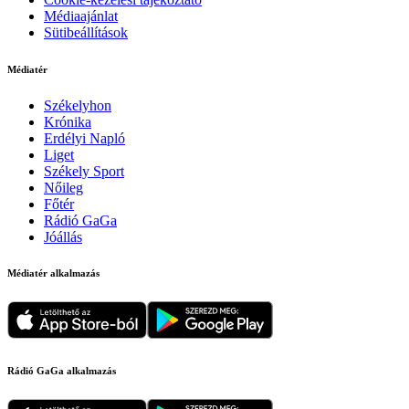
Médiaajánlat
Sütibeállítások
Médiatér
Székelyhon
Krónika
Erdélyi Napló
Liget
Székely Sport
Nőileg
Főtér
Rádió GaGa
Jóállás
Médiatér alkalmazás
Rádió GaGa alkalmazás