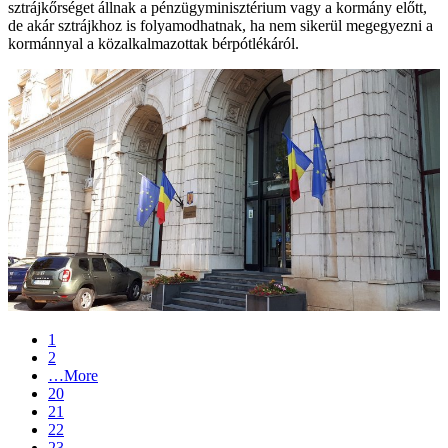
sztrájkőrséget állnak a pénzügyminisztérium vagy a kormány előtt,
de akár sztrájkhoz is folyamodhatnak, ha nem sikerül megegyezni a
kormánnyal a közalkalmazottak bérpótlékáról.
1
2
…
More
20
21
22
23