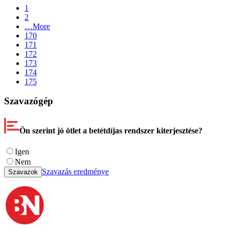
1
2
…
More
170
171
172
173
174
175
Szavazógép
Ön szerint jó ötlet a betétdíjas rendszer kiterjesztése?
Igen
Nem
Szavazás eredménye
Szavazok