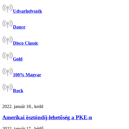
Udvarhelyszék
Dance
Disco Classic
Gold
100% Magyar
Rock
2022. január 18., kedd
Amerikai ösztöndíj-lehetőség a PKE-n
2022. január 17., hétfő