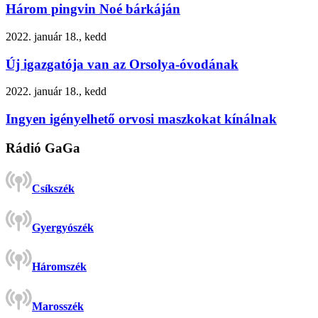
Három pingvin Noé bárkáján
2022. január 18., kedd
Új igazgatója van az Orsolya-óvodának
2022. január 18., kedd
Ingyen igényelhető orvosi maszkokat kínálnak
Rádió GaGa
Csíkszék
Gyergyószék
Háromszék
Marosszék