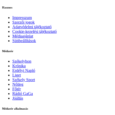
Hasznos
Impresszum
Szerzői jogok
Adatvédelmi tájékoztató
Cookie-kezelési tájékoztató
Médiaajánlat
Sütibeállítások
Médiatér
Székelyhon
Krónika
Erdélyi Napló
Liget
Székely Sport
Nőileg
Főtér
Rádió GaGa
Jóállás
Médiatér alkalmazás