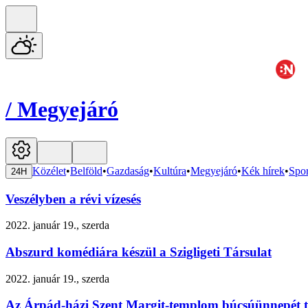
/
Megyejáró
Közélet
•
Belföld
•
Gazdaság
•
Kultúra
•
Megyejáró
•
Kék hírek
•
Spor
24H
Veszélyben a révi vízesés
2022. január 19., szerda
Abszurd komédiára készül a Szigligeti Társulat
2022. január 19., szerda
Az Árpád-házi Szent Margit-templom búcsúünnepét t