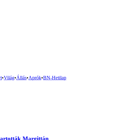
t
•
Világ
•
Állás
•
Aprók
•
BN-Hetilap
artották Margittán