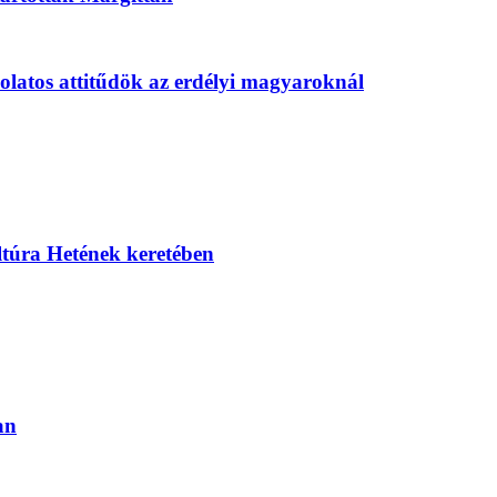
solatos attitűdök az erdélyi magyaroknál
ltúra Hetének keretében
an