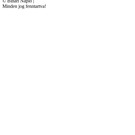
©
Bihari Napló
|
Minden jog fenntartva!