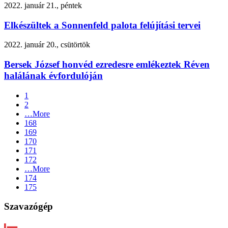
2022. január 21., péntek
Elkészültek a Sonnenfeld palota felújítási tervei
2022. január 20., csütörtök
Bersek József honvéd ezredesre emlékeztek Réven
halálának évfordulóján
1
2
…
More
168
169
170
171
172
…
More
174
175
Szavazógép