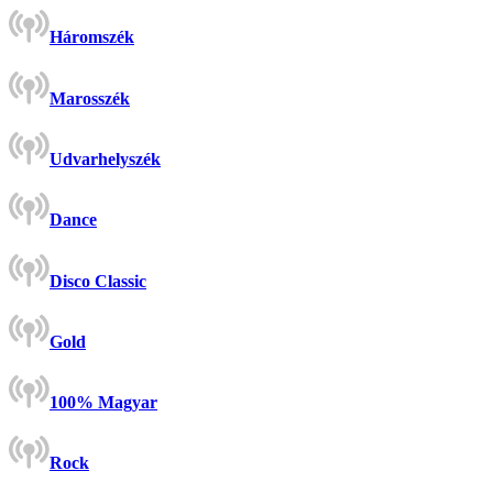
Háromszék
Marosszék
Udvarhelyszék
Dance
Disco Classic
Gold
100% Magyar
Rock