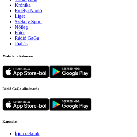
Krónika
Erdélyi Napló
Liget
Székely Sport
Nőileg
Főtér
Rádió GaGa
Jóállás
Médiatér alkalmazás
Rádió GaGa alkalmazás
Kapcsolat
Írjon nekünk