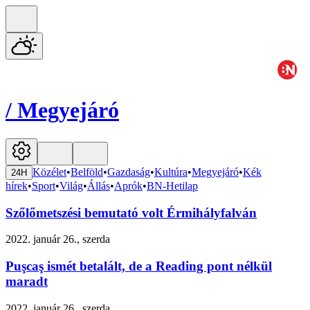
/
Megyejáró
Közélet
•
Belföld
•
Gazdaság
•
Kultúra
•
Megyejáró
•
Kék
24H
hírek
•
Sport
•
Világ
•
Állás
•
Aprók
•
BN-Hetilap
Szőlőmetszési bemutató volt Érmihályfalván
2022. január 26., szerda
Puşcaş ismét betalált, de a Reading pont nélkül
maradt
2022. január 26., szerda