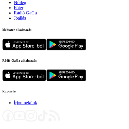
Nőileg
Főtér
Rádió GaGa
Jóállás
Médiatér alkalmazás
Rádió GaGa alkalmazás
Kapcsolat
Írjon nekünk