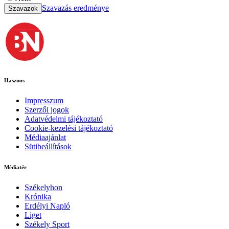
Szavazás eredménye
Szavazok
Hasznos
Impresszum
Szerzői jogok
Adatvédelmi tájékoztató
Cookie-kezelési tájékoztató
Médiaajánlat
Sütibeállítások
Médiatér
Székelyhon
Krónika
Erdélyi Napló
Liget
Székely Sport