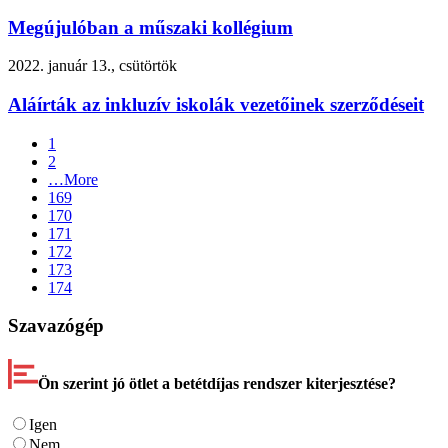
Megújulóban a műszaki kollégium
2022. január 13., csütörtök
Aláírták az inkluzív iskolák vezetőinek szerződéseit
1
2
…
More
169
170
171
172
173
174
Szavazógép
Ön szerint jó ötlet a betétdíjas rendszer kiterjesztése?
Igen
Nem