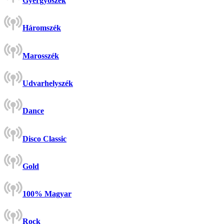
Gyergyószék
Háromszék
Marosszék
Udvarhelyszék
Dance
Disco Classic
Gold
100% Magyar
Rock