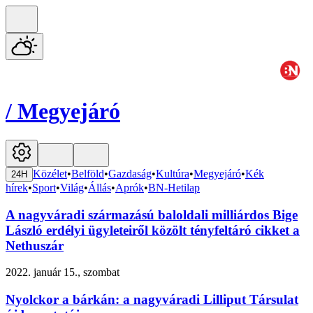
/
Megyejáró
Közélet
•
Belföld
•
Gazdaság
•
Kultúra
•
Megyejáró
•
Kék
24H
hírek
•
Sport
•
Világ
•
Állás
•
Aprók
•
BN-Hetilap
A nagyváradi származású baloldali milliárdos Bige
László erdélyi ügyleteiről közölt tényfeltáró cikket a
Nethuszár
2022. január 15., szombat
Nyolckor a bárkán: a nagyváradi Lilliput Társulat