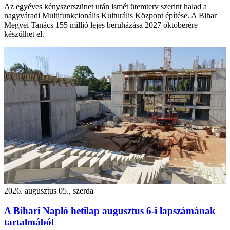
Az egyéves kényszerszünet után ismét ütemterv szerint halad a
nagyváradi Multifunkcionális Kulturális Központ építése. A Bihar
Megyei Tanács 155 millió lejes beruházása 2027 októberére
készülhet el.
2026. augusztus 05., szerda
A Bihari Napló hetilap augusztus 6-i lapszámának
tartalmából