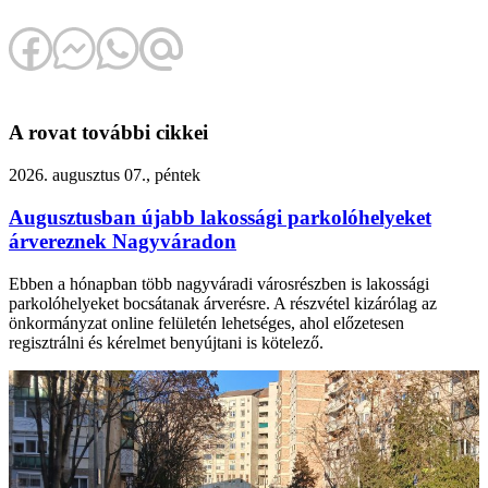
A rovat további cikkei
2026. augusztus 07., péntek
Augusztusban újabb lakossági parkolóhelyeket
árvereznek Nagyváradon
Ebben a hónapban több nagyváradi városrészben is lakossági
parkolóhelyeket bocsátanak árverésre. A részvétel kizárólag az
önkormányzat online felületén lehetséges, ahol előzetesen
regisztrálni és kérelmet benyújtani is kötelező.