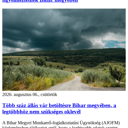
2026. augusztus 06., csütörtök
Több száz állás vár betöltésre Bihar megyében, a
legtöbbhöz nem szükséges oklevél
A Bihar Megyei Munkaerő-foglalkoztatási Ügynökség (AJOFM)
közleményben tájékoztat arról, hogy a legfrissebb adatok szerint