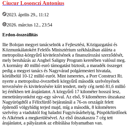
Ciucur Losonczi Antonius
2023. április 29., 11:12
2026. március 12., 23:54
Erdon-összeállítás
Ilie Bolojan megyei tanácselnök a Fejlesztési, Közigazgatási és
Közmunkálatokért Felelős Minisztérium székházában aláírta a
metropolisz-körgyűrű kivitelezésének a finanszírozási szerződését,
mely beruházás az Anghel Saligny Program keretében valósul meg.
A kormány 40 millió euró támogatást biztosít, a maradék összeget
pedig a megyei tanács és Nagyvárad polgármesteri hivatala,
körülbelül 10-12 millió eurót. Mint ismeretes, a Porr Construct Rt.
nyerte a metropolisz-övezetbeli körgyűrű második szelvényének
tervezésére és kivitelezésére kiírt tendert, mely cég nettó 81,6 millió
lej értékben tett árajánlatot. A körgyűrű 17 kilométer hosszú lesz,
menetirányonként egy-egy sávval. Az első, 9 kilométeres útszakasz
Nagyürögdtől a Félixfürdő bejáratánál a 76-os országút felett
építendő völgyhídig terjed majd, míg a második, 8 kilométeres
szelvény a viaduktól fog haladni Fugyivásárhelyig, Püspökfürdőnek
és Alkérnek a megkerülésével. Az első útszakaszra 7 cég tett
árajánlatot, a pályázatok az elbírálása folyamatban van.