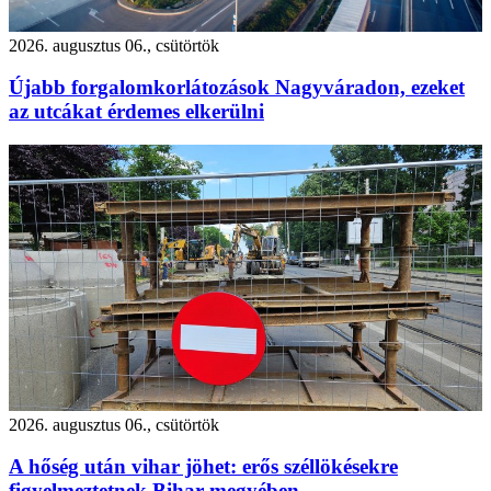
2026. augusztus 06., csütörtök
Újabb forgalomkorlátozások Nagyváradon, ezeket
az utcákat érdemes elkerülni
2026. augusztus 06., csütörtök
A hőség után vihar jöhet: erős széllökésekre
figyelmeztetnek Bihar megyében