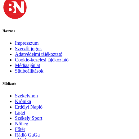
Hasznos
Impresszum
Szerzői jogok
Adatvédelmi tájékoztató
Cookie-kezelési tájékoztató
Médiaajánlat
Sütibeállítások
Médiatér
Székelyhon
Krónika
Erdélyi Napló
Liget
Székely Sport
Nőileg
Főtér
Rádió GaGa