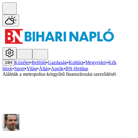
Közélet
•
Belföld
•
Gazdaság
•
Kultúra
•
Megyejáró
•
Kék
24H
hírek
•
Sport
•
Világ
•
Állás
•
Aprók
•
BN-Hetilap
Aláírták a metropolisz-körgyűrű finanszírozási szerződését