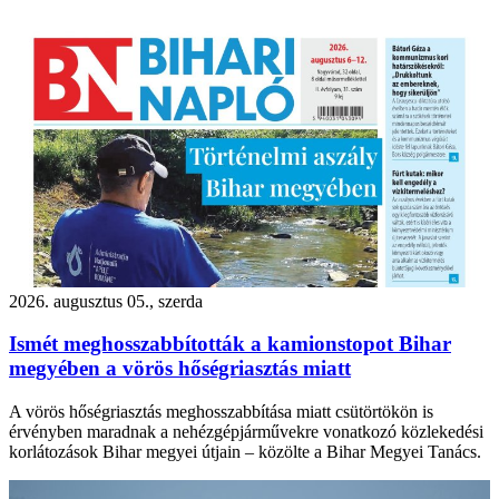
2026. augusztus 05., szerda
Ismét meghosszabbították a kamionstopot Bihar
megyében a vörös hőségriasztás miatt
A vörös hőségriasztás meghosszabbítása miatt csütörtökön is
érvényben maradnak a nehézgépjárművekre vonatkozó közlekedési
korlátozások Bihar megyei útjain – közölte a Bihar Megyei Tanács.