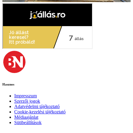
Hasznos
Impresszum
Szerzői jogok
Adatvédelmi tájékoztató
Cookie-kezelési tájékoztató
Médiaajánlat
Sütibeállítások