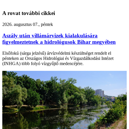
A rovat további cikkei
2026. augusztus 07., péntek
Aszály után villámárvizek kialakulására
figyelmeztetnek a hidrológusok Bihar megyében
Elsőfokú (sárga jelzésű) árvízvédelmi készültséget rendelt el
pénteken az Országos Hidrológiai és Vízgazdálkodási Intézet
(INHGA) több folyó vízgyűjtő medencéjére.