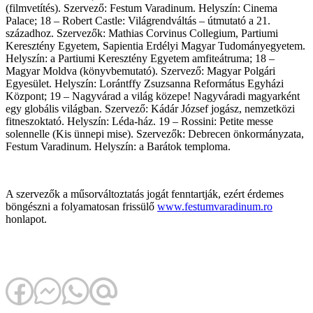
(filmvetítés). Szervező: Festum Varadinum. Helyszín: Cinema
Palace; 18
–
Robert Castle: Világrendváltás – útmutató a 21.
századhoz. Szervezők: Mathias Corvinus Collegium, Partiumi
Keresztény Egyetem, Sapientia Erdélyi Magyar Tudományegyetem.
Helyszín: a Partiumi Keresztény Egyetem amfiteátruma; 18
–
Magyar Moldva (könyvbemutató). Szervező: Magyar Polgári
Egyesület. Helyszín: Lorántffy Zsuzsanna Református Egyházi
Központ; 19
–
Nagyvárad a világ közepe! Nagyváradi magyarként
egy globális világban. Szervező: Kádár József jogász, nemzetközi
fitneszoktató. Helyszín: Léda-ház. 19
–
Rossini: Petite messe
solennelle (Kis ünnepi mise). Szervezők: Debrecen önkormányzata,
Festum Varadinum. Helyszín: a Barátok temploma.
A szervezők a műsorváltoztatás jogát fenntartják, ezért érdemes
böngészni a folyamatosan frissülő
www.festumvaradinum.ro
honlapot.