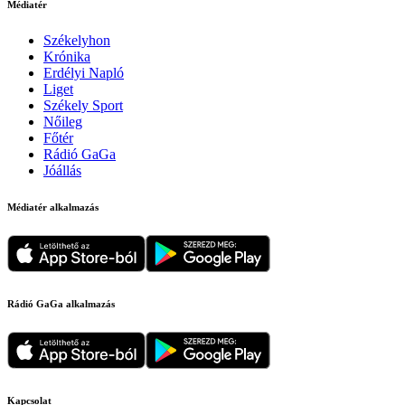
Médiatér
Székelyhon
Krónika
Erdélyi Napló
Liget
Székely Sport
Nőileg
Főtér
Rádió GaGa
Jóállás
Médiatér alkalmazás
Rádió GaGa alkalmazás
Kapcsolat