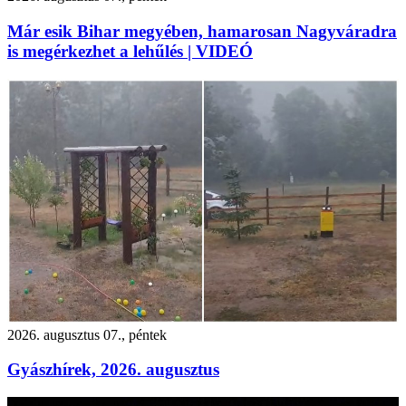
Már esik Bihar megyében, hamarosan Nagyváradra
is megérkezhet a lehűlés | VIDEÓ
2026. augusztus 07., péntek
Gyászhírek, 2026. augusztus