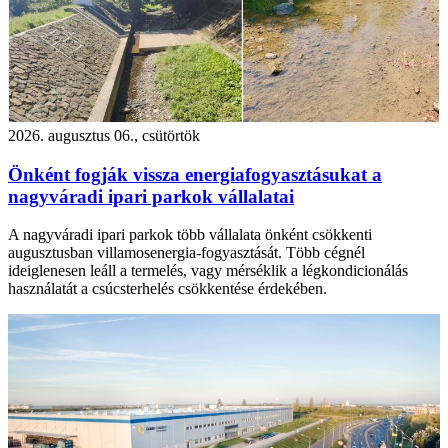
2026. augusztus 06., csütörtök
Önként fogják vissza energiafogyasztásukat a
nagyváradi ipari parkok vállalatai
A nagyváradi ipari parkok több vállalata önként csökkenti
augusztusban villamosenergia-fogyasztását. Több cégnél
ideiglenesen leáll a termelés, vagy mérséklik a légkondicionálás
használatát a csúcsterhelés csökkentése érdekében.