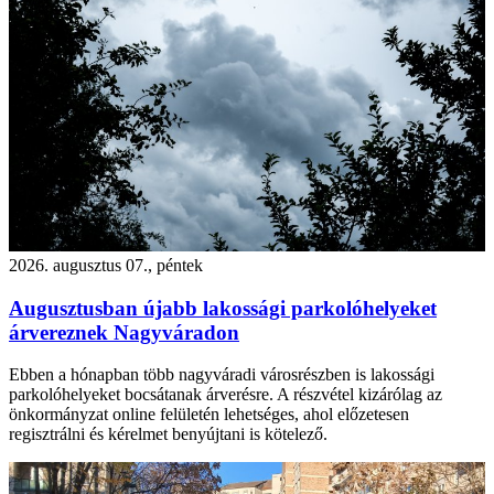
2026. augusztus 07., péntek
Augusztusban újabb lakossági parkolóhelyeket
árvereznek Nagyváradon
Ebben a hónapban több nagyváradi városrészben is lakossági
parkolóhelyeket bocsátanak árverésre. A részvétel kizárólag az
önkormányzat online felületén lehetséges, ahol előzetesen
regisztrálni és kérelmet benyújtani is kötelező.