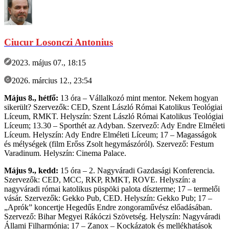
Ciucur Losonczi Antonius
2023. május 07., 18:15
2026. március 12., 23:54
Május 8., hétfő:
13 óra
–
Vállalkozó mint mentor. Nekem hogyan
sikerült? Szervezők: CED, Szent László Római Katolikus Teológiai
Líceum, RMKT. Helyszín: Szent László Római Katolikus Teológiai
Líceum; 13.30
–
Sporthét az Adyban. Szervező: Ady Endre Elméleti
Líceum. Helyszín: Ady Endre Elméleti Líceum; 17
–
Magasságok
és mélységek (film Erőss Zsolt hegymászóról). Szervező: Festum
Varadinum. Helyszín: Cinema Palace.
Május 9., kedd:
15 óra
–
2. Nagyváradi Gazdasági Konferencia.
Szervezők: CED, MCC, RKP, RMKT, ROVE. Helyszín: a
nagyváradi római katolikus püspöki palota díszterme; 17
–
termelői
vásár. Szervezők: Gekko Pub, CED. Helyszín: Gekko Pub; 17
–
„Aprók” koncertje Hegedűs Endre zongoraművész előadásában.
Szervező: Bihar Megyei Rákóczi Szövetség. Helyszín: Nagyváradi
Állami Filharmónia; 17
–
Zanox
–
Kockázatok és mellékhatások