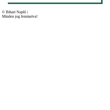
©
Bihari Napló
|
Minden jog fenntartva!