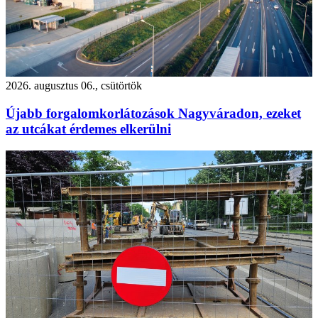
2026. augusztus 06., csütörtök
Újabb forgalomkorlátozások Nagyváradon, ezeket
az utcákat érdemes elkerülni