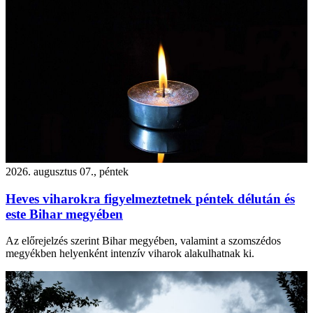
2026. augusztus 07., péntek
Heves viharokra figyelmeztetnek péntek délután és
este Bihar megyében
Az előrejelzés szerint Bihar megyében, valamint a szomszédos
megyékben helyenként intenzív viharok alakulhatnak ki.