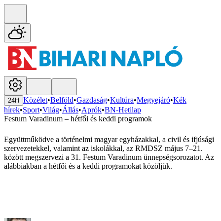
Közélet
•
Belföld
•
Gazdaság
•
Kultúra
•
Megyejáró
•
Kék
24H
hírek
•
Sport
•
Világ
•
Állás
•
Aprók
•
BN-Hetilap
Festum Varadinum – hétfői és keddi programok
Együttműködve a történelmi magyar egyházakkal, a civil és ifjúsági
szervezetekkel, valamint az iskolákkal, az RMDSZ május 7–21.
között megszervezi a 31. Festum Varadinum ünnepségsorozatot. Az
alábbiakban a hétfői és a keddi programokat közöljük.