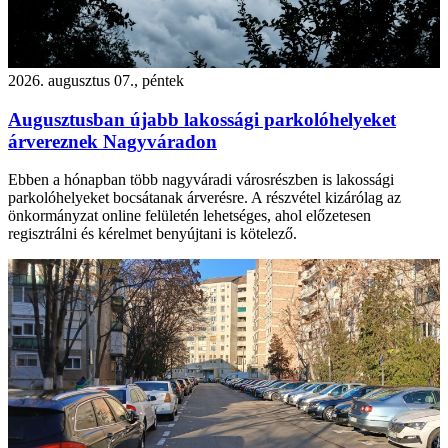
2026. augusztus 07., péntek
Augusztusban újabb lakossági parkolóhelyeket
árvereznek Nagyváradon
Ebben a hónapban több nagyváradi városrészben is lakossági
parkolóhelyeket bocsátanak árverésre. A részvétel kizárólag az
önkormányzat online felületén lehetséges, ahol előzetesen
regisztrálni és kérelmet benyújtani is kötelező.