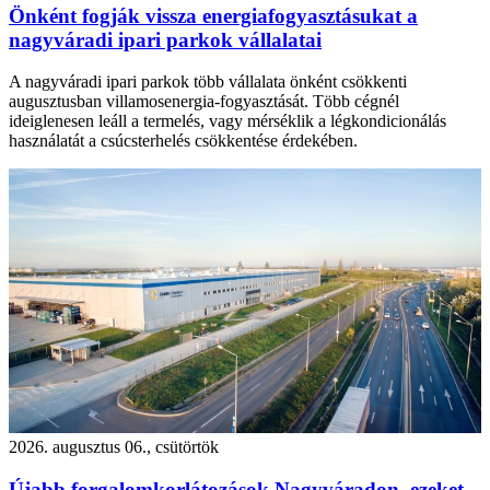
Önként fogják vissza energiafogyasztásukat a
nagyváradi ipari parkok vállalatai
A nagyváradi ipari parkok több vállalata önként csökkenti
augusztusban villamosenergia-fogyasztását. Több cégnél
ideiglenesen leáll a termelés, vagy mérséklik a légkondicionálás
használatát a csúcsterhelés csökkentése érdekében.
2026. augusztus 06., csütörtök
Újabb forgalomkorlátozások Nagyváradon, ezeket