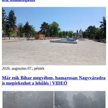
2026. augusztus 07., péntek
Már esik Bihar megyében, hamarosan Nagyváradra
is megérkezhet a lehűlés | VIDEÓ