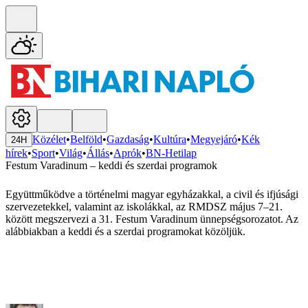
Közélet
•
Belföld
•
Gazdaság
•
Kultúra
•
Megyejáró
•
Kék
24H
hírek
•
Sport
•
Világ
•
Állás
•
Aprók
•
BN-Hetilap
Festum Varadinum – keddi és szerdai programok
Együttműködve a történelmi magyar egyházakkal, a civil és ifjúsági
szervezetekkel, valamint az iskolákkal, az RMDSZ május 7–21.
között megszervezi a 31. Festum Varadinum ünnepségsorozatot. Az
alábbiakban a keddi és a szerdai programokat közöljük.