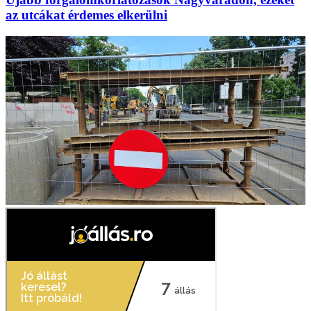
az utcákat érdemes elkerülni