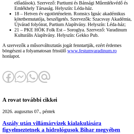
előadások). Szervező: Partiumi és Bánsági Műemlékvédő és
Emlékhely Társaság. Helyszín: Léda-ház.
18 – Hetven év egotörténelem. Romsics Ignác akadémikus
kötetbemutatója, beszélgetés. Szervezők: Szacsvay Akadémia,
Újvárad folyóirat, Partium Alapítvány. Helyszín: Léda-ház;
21 – PKE HÖK Folk Est – Soroglya. Szervező: Varadinum
Kulturális Alapítvány. Helyszín: Gekko Pub.
A szervezők a műsorváltoztatás jogát fenntartják, ezért érdemes
böngészni a folyamatosan frissülő
www.festumvaradinum.ro
honlapot.
A rovat további cikkei
2026. augusztus 07., péntek
Aszály után villámárvizek kialakulására
figyelmeztetnek a hidrológusok Bihar megyében