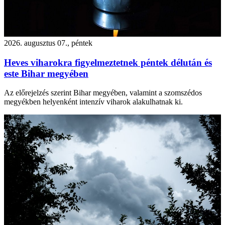
2026. augusztus 07., péntek
Heves viharokra figyelmeztetnek péntek délután és
este Bihar megyében
Az előrejelzés szerint Bihar megyében, valamint a szomszédos
megyékben helyenként intenzív viharok alakulhatnak ki.