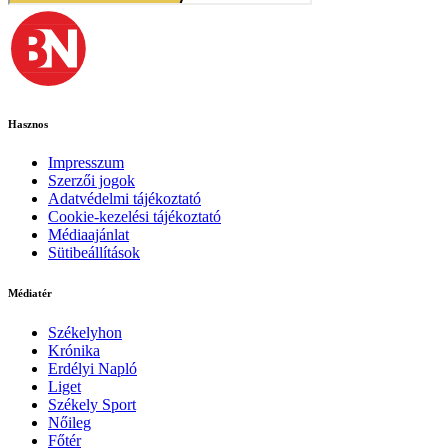
Hasznos
Impresszum
Szerzői jogok
Adatvédelmi tájékoztató
Cookie-kezelési tájékoztató
Médiaajánlat
Sütibeállítások
Médiatér
Székelyhon
Krónika
Erdélyi Napló
Liget
Székely Sport
Nőileg
Főtér