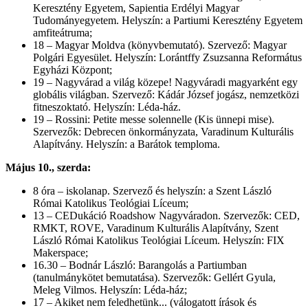
Keresztény Egyetem, Sapientia Erdélyi Magyar
Tudományegyetem. Helyszín: a Partiumi Keresztény Egyetem
amfiteátruma;
18 – Magyar Moldva (könyvbemutató). Szervező: Magyar
Polgári Egyesület. Helyszín: Lorántffy Zsuzsanna Református
Egyházi Központ;
19 – Nagyvárad a világ közepe! Nagyváradi magyarként egy
globális világban. Szervező: Kádár József jogász, nemzetközi
fitneszoktató. Helyszín: Léda-ház.
19 – Rossini: Petite messe solennelle (Kis ünnepi mise).
Szervezők: Debrecen önkormányzata, Varadinum Kulturális
Alapítvány. Helyszín: a Barátok temploma.
Május 10., szerda:
8 óra – iskolanap. Szervező és helyszín: a Szent László
Római Katolikus Teológiai Líceum;
13 – CEDukáció Roadshow Nagyváradon. Szervezők: CED,
RMKT, ROVE, Varadinum Kulturális Alapítvány, Szent
László Római Katolikus Teológiai Líceum. Helyszín: FIX
Makerspace;
16.30 – Bodnár László: Barangolás a Partiumban
(tanulmánykötet bemutatása). Szervezők: Gellért Gyula,
Meleg Vilmos. Helyszín: Léda-ház;
17 – Akiket nem feledhetünk... (válogatott írások és