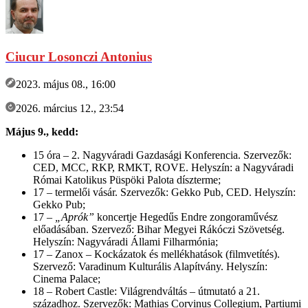
Ciucur Losonczi Antonius
2023. május 08., 16:00
2026. március 12., 23:54
Május 9., kedd:
15 óra – 2. Nagyváradi Gazdasági Konferencia. Szervezők:
CED, MCC, RKP, RMKT, ROVE. Helyszín: a Nagyváradi
Római Katolikus Püspöki Palota díszterme;
17 – termelői vásár. Szervezők: Gekko Pub, CED. Helyszín:
Gekko Pub;
17 –
„Aprók”
koncertje Hegedűs Endre zongoraművész
előadásában. Szervező: Bihar Megyei Rákóczi Szövetség.
Helyszín: Nagyváradi Állami Filharmónia;
17 – Zanox – Kockázatok és mellékhatások (filmvetítés).
Szervező: Varadinum Kulturális Alapítvány. Helyszín:
Cinema Palace;
18 – Robert Castle: Világrendváltás – útmutató a 21.
századhoz. Szervezők: Mathias Corvinus Collegium, Partiumi