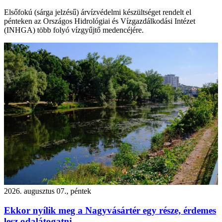
Elsőfokú (sárga jelzésű) árvízvédelmi készültséget rendelt el
pénteken az Országos Hidrológiai és Vízgazdálkodási Intézet
(INHGA) több folyó vízgyűjtő medencéjére.
2026. augusztus 07., péntek
Ekkor nyílik meg a Nagyvásártér egy része, érdemes
lesz odalátogatni