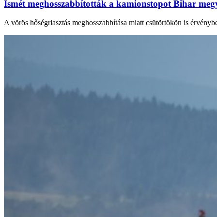
Ismét meghosszabbították a kamionstopot Bihar megy
A vörös hőségriasztás meghosszabbítása miatt csütörtökön is érvény