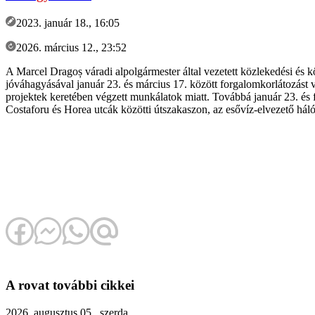
2023. január 18., 16:05
2026. március 12., 23:52
A Marcel Dragoș váradi alpolgármester által vezetett közlekedési és 
jóváhagyásával január 23. és március 17. között forgalomkorlátozást ve
projektek keretében végzett munkálatok miatt. Továbbá január 23. és
Costaforu és Horea utcák közötti útszakaszon, az esővíz-elvezető hálóz
A rovat további cikkei
2026. augusztus 05., szerda