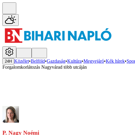
Közélet
•
Belföld
•
Gazdaság
•
Kultúra
•
Megyejáró
•
Kék hírek
•
Spor
24H
Forgalomkorlátozás Nagyvárad több utcáján
P. Nagy Noémi