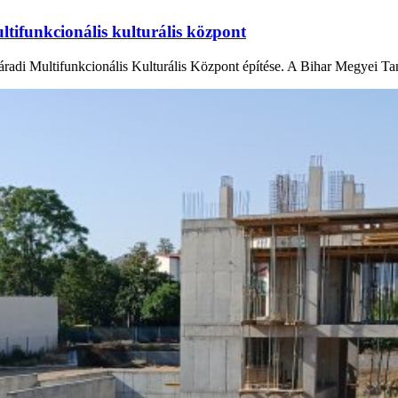
ltifunkcionális kulturális központ
radi Multifunkcionális Kulturális Központ építése. A Bihar Megyei Tan