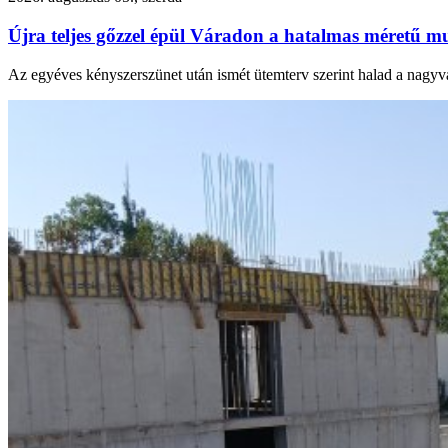
Újra teljes gőzzel épül Váradon a hatalmas méretű mu
Az egyéves kényszerszünet után ismét ütemterv szerint halad a nagyvá