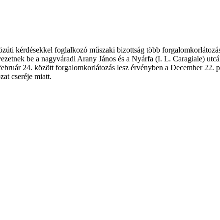
közúti kérdésekkel foglalkozó műszaki bizottság több forgalomkorlátozá
zetnek be a nagyváradi Arany János és a Nyárfa (I. L. Caragiale) utcákon
 február 24. között forgalomkorlátozás lesz érvényben a December 22. 
at cseréje miatt.