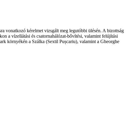
sra vonatkozó kérelmet vizsgált meg legutóbbi ülésén. A bizottság
 a vízellátási és csatornahálózat-bővítési, valamint felújítási
park környékén a Szálka (Sextil Pușcariu), valamint a Gheorghe