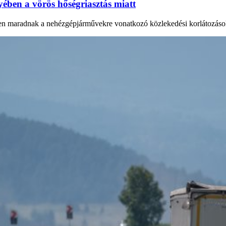
ében a vörös hőségriasztás miatt
ben maradnak a nehézgépjárművekre vonatkozó közlekedési korlátozások