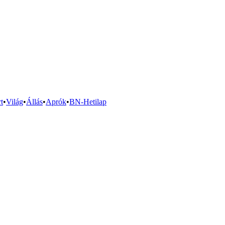
t
•
Világ
•
Állás
•
Aprók
•
BN-Hetilap