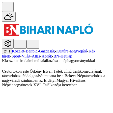
Közélet
•
Belföld
•
Gazdaság
•
Kultúra
•
Megyejáró
•
Kék
24H
hírek
•
Sport
•
Világ
•
Állás
•
Aprók
•
BN-Hetilap
Klasszikus irodalmi mű találkozása a néphagyományokkal
Csütörtökön este Örkény István Tóték című tragikomédiájának
táncszínházi feldolgozását mutatta be a Bekecs Néptáncszínház a
nagyváradi színházban az Erdélyi Magyar Hivatásos
Néptáncegyüttesek XVI. Találkozója keretében.