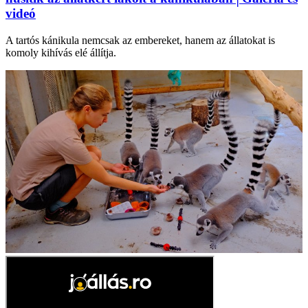
videó
A tartós kánikula nemcsak az embereket, hanem az állatokat is
komoly kihívás elé állítja.