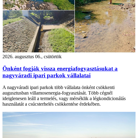
2026. augusztus 06., csütörtök
Önként fogják vissza energiafogyasztásukat a
nagyváradi ipari parkok vállalatai
A nagyváradi ipari parkok több vállalata önként csökkenti
augusztusban villamosenergia-fogyasztását. Több cégnél
ideiglenesen leáll a termelés, vagy mérséklik a légkondicionálás
használatát a csúcsterhelés csökkentése érdekében.