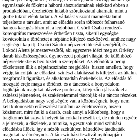
egymásnak és főként a háború abszurdumának elsikkad ebben a
produkcióban, érezhetően inkább szórakoztatni akarnak, mint a
görbe tükröt elénk tartani. A vállalást viszont maradéktalanul
teljesítette a társulat, amit az előadás során többször felharsanó
hangos kacagás bizonyít a legjobban. Györfi Csaba rendező-
koreográfus meseszövése érthetően tiszta, sikerül egységbe
kovácsolnia a történetet a néptánc kifejező eszközével, amihez nagy
segítséget kap ifj. Csoóri Sándor népzenei ihletésű zenéjétől, és
Lokodi Aletta jelmeztervezőtől, aki egyszerre idézi meg az Örkény
darab kisközösségének úgynevezett polgári világát, de különböző
népviseletekbe is beöltözteti a szereplőket. Az előadókra pedig
tökéletesen illik a néptáncszínész megjelölés, hiszen amellett, hogy
végig táncolják az előadást, színészi alakítással is kifejezik az általuk
megformált figurákat, és alkalomadtán énekeltek is. Az előadás fő
mozgató ereje maga a történet, és a táncosok a bonyodalom
logikájának magukat alávetve pontosan, kifejezően játsszák el a
színészi jeleneteket, és szakértelemmel táncolják el a táncos részeket.
A befogadásban nagy segítségére van a közönségnek, hogy nem
kell különösebb erőfeszítést fordítani az értelmezésre, hiszen
közismert, mire fut ki a darab, csak annyi a különbség, hogy a
tragikomédiát szavak helyett táncokkal mesélik el, de minden egyéb:
a jelmezek, a díszletek, a mimika, a gesztusok mind színházi
előadásba illőek, így a nézők székükben hátradőlve átadhatták
magukat az élménynek. A táncszínházi fesztivál nyitónapjára