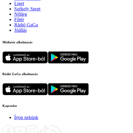
Liget
Székely Sport
Nőileg
Főtér
Rádió GaGa
Jóállás
Médiatér alkalmazás
Rádió GaGa alkalmazás
Kapcsolat
Írjon nekünk