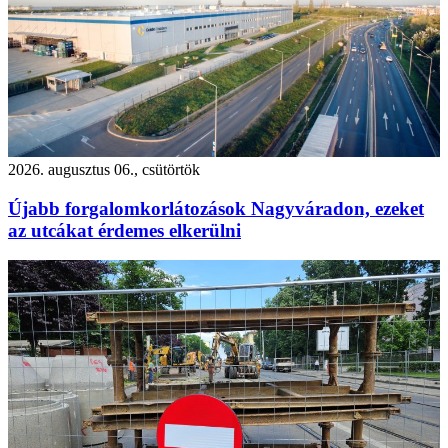
2026. augusztus 06., csütörtök
Újabb forgalomkorlátozások Nagyváradon, ezeket
az utcákat érdemes elkerülni