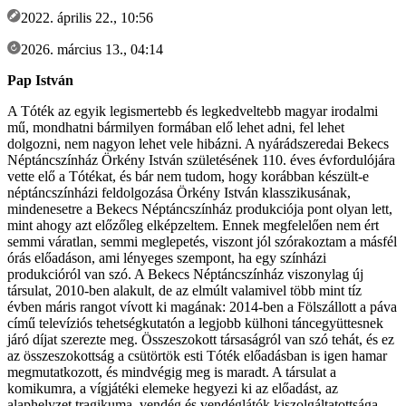
2022. április 22., 10:56
2026. március 13., 04:14
Pap István
A Tóték az egyik legismertebb és legkedveltebb magyar irodalmi
mű, mondhatni bármilyen formában elő lehet adni, fel lehet
dolgozni, nem nagyon lehet vele hibázni. A nyárádszeredai Bekecs
Néptáncszínház Örkény István születésének 110. éves évfordulójára
vette elő a Tótékat, és bár nem tudom, hogy korábban készült-e
néptáncszínházi feldolgozása Örkény István klasszikusának,
mindenesetre a Bekecs Néptáncszínház produkciója pont olyan lett,
mint ahogy azt előzőleg elképzeltem. Ennek megfelelően nem ért
semmi váratlan, semmi meglepetés, viszont jól szórakoztam a másfél
órás előadáson, ami lényeges szempont, ha egy színházi
produkcióról van szó. A Bekecs Néptáncszínház viszonylag új
társulat, 2010-ben alakult, de az elmúlt valamivel több mint tíz
évben máris rangot vívott ki magának: 2014-ben a Fölszállott a páva
című televíziós tehetségkutatón a legjobb külhoni táncegyüttesnek
járó díjat szerezte meg. Összeszokott társaságról van szó tehát, és ez
az összeszokottság a csütörtök esti Tóték előadásban is igen hamar
megmutatkozott, és mindvégig meg is maradt. A társulat a
komikumra, a vígjátéki elemeke hegyezi ki az előadást, az
alaphelyzet tragikuma, vendég és vendéglátók kiszolgáltatottsága