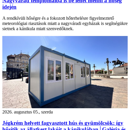
Nagyvárad templomaiba is be lehet menni a hőség
idején
A rendkívüli hőségre és a fokozott hőterhelésre figyelmeztető
meteorológiai riasztások miatt a nagyváradi egyházak is segítségükre
sietnek a kánikula miatt szenvedőknek.
2026. augusztus 05., szerda
Jégkrém helyett fagyasztott hús és gyümölcsök: így
hűsítik az állatkert lakóit a kánikulában│Galéria és