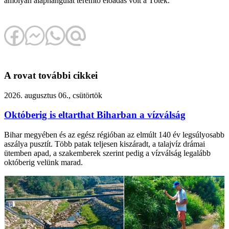
amolyan alaphangulat teremtő előadás volt a Tóték.
A rovat további cikkei
2026. augusztus 06., csütörtök
Októberig is eltarthat Biharban a vízválság
Bihar megyében és az egész régióban az elmúlt 140 év legsúlyosabb
aszálya pusztít. Több patak teljesen kiszáradt, a talajvíz drámai
ütemben apad, a szakemberek szerint pedig a vízválság legalább
októberig velünk marad.