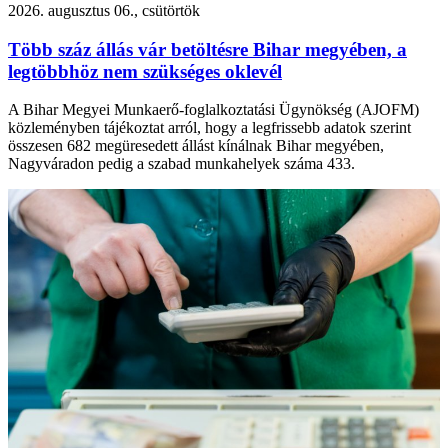
2026. augusztus 06., csütörtök
Több száz állás vár betöltésre Bihar megyében, a
legtöbbhöz nem szükséges oklevél
A Bihar Megyei Munkaerő-foglalkoztatási Ügynökség (AJOFM)
közleményben tájékoztat arról, hogy a legfrissebb adatok szerint
összesen 682 megüresedett állást kínálnak Bihar megyében,
Nagyváradon pedig a szabad munkahelyek száma 433.