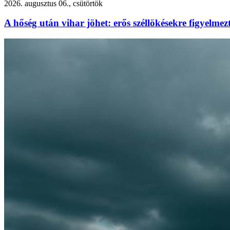
2026. augusztus 06., csütörtök
A hőség után vihar jöhet: erős széllökésekre figyelm