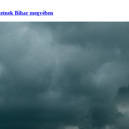
eztetnek Bihar megyében