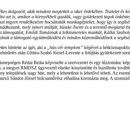
kes dolgozóit, akik mindent megtettek a siker érdekében. Tisztelet és kös
télni azt is, amikor a környékbeli gazdák, vagy gyülekezeti tagok önkén
al ingyen rendelkezésre bocsátották munkagépieket, hogy így is segíts
dkozunk, mely ismeri múltját, büszke őseire és a teremtő-megtartó Is
 a támogatást, Emődi Tamásnak a lelkiismeretes munkát, Kállai Szabol
talnak a támogató együttműködést és minden közreműködőnek a segítsé
es hirdette az igét, aki a
„hús-vér templom”
képével a hétköznapokban 
ehirdetés után Ghitea-Szabó József-Levente a felújítás gyülekezeti szem
z ünnepségen Rédai Beáta képviselte a szervezetet és egy tűzzománc kép
lő, a megyei RMDSZ ügyvezető elnöke köszöntötte és buzdította tovább
siny települések nagy hite, mely a lehetetlent is lehetővé teheti. Az es
 Thurzó Sándor-József brácsaművész előadása koronázta meg. A szomszéd