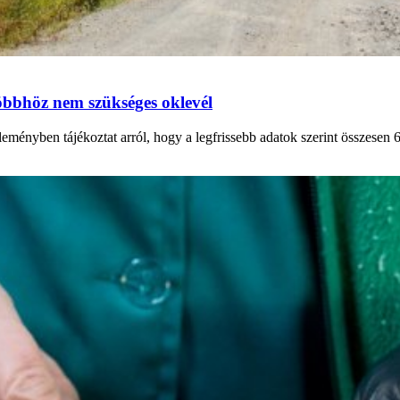
többhöz nem szükséges oklevél
nyben tájékoztat arról, hogy a legfrissebb adatok szerint összesen 