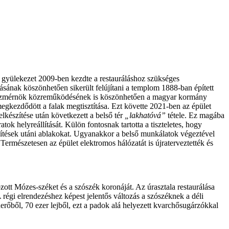
 gyülekezet 2009-ben kezdte a restauráláshoz szükséges
sának köszönhetően sikerült felújítani a templom 1888-ban épített
tészmérnök közreműködésének is köszönhetően a magyar kormány
egkezdődött a falak megtisztítása. Ezt követte 2021-ben az épület
 elkészítése után következett a belső tér
„lakhatóvá”
tétele. Ez magába
atok helyreállítását. Külön fontosnak tartotta a tiszteletes, hogy
tépítések utáni ablakokat. Ugyanakkor a belső munkálatok végeztével
. Természetesen az épület elektromos hálózatát is újraterveztették és
yozott Mózes-széket és a szószék koronáját. Az úrasztala restaurálása
 régi elrendezéshez képest jelentős változás a szószéknek a déli
nerőből, 70 ezer lejből, ezt a padok alá helyezett kvarchősugárzókkal