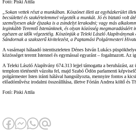
Fotó: Piski Attila
„Sokan vettek részt a munkában. Köszönet illeti az egyházkerület illeté
becsülettel és szakértelemmel végezték a munkát. Jó és biztató volt á
személyesen akár éjszaka is a zsindelyt lerakodni; vagy más alkalomm
leginkább Teremtő Istenünknek, és olyan közösség megmaradásáért imá
egészen az idők végezetéig. Köszönjük a Teleki László Alapítványnak
Sándornak a szakszerű kivitelezést, a Paptamási Polgármesteri Hiva
A vasárnapi hálaadó istentiszteleten Dénes István Lukács püspökhelyett
közösséget teremt Istennel és egymással egyaránt – fogalmazott. Az ig
A Teleki László Alapítvány 674.313 lejjel támogatta a beruházást, a
templom történetét vázolta fel, majd Szabó Ödön parlamenti képvise
polgármester Isten iránti hálával hangsúlyozta, mennyire fontos a kic
előadóművész irodalmi összeállítása, illetve Fórián Andrea költő és
Fotó: Piski Attila