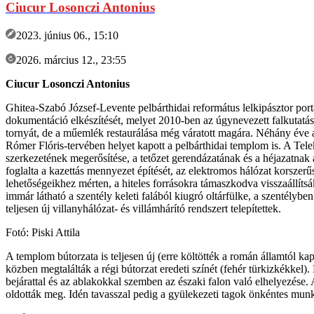
Ciucur Losonczi Antonius
2023. június 06., 15:10
2026. március 12., 23:55
Ciucur Losonczi Antonius
Ghitea-Szabó József-Levente pelbárthidai református lelkipásztor po
dokumentáció elkészítését, melyet 2010-ben az úgynevezett falkutatás
tornyát, de a műemlék restaurálása még váratott magára. Néhány é
Rómer Flóris-tervében helyet kapott a pelbárthidai templom is. A Tel
szerkezetének megerősítése, a tetőzet gerendázatának és a héjazatnak a t
foglalta a kazettás mennyezet építését, az elektromos hálózat korszerűsít
lehetőségeikhez mérten, a hiteles forrásokra támaszkodva visszaállíts
immár látható a szentély keleti falából kiugró oltárfülke, a szentélyben
teljesen új villanyhálózat- és villámhárító rendszert telepítettek.
Fotó: Piski Attila
A templom bútorzata is teljesen új (erre költötték a román államtól kap
közben megtalálták a régi bútorzat eredeti színét (fehér türkizkékkel)
bejárattal és az ablakokkal szemben az északi falon való elhelyezése. 
oldották meg. Idén tavasszal pedig a gyülekezeti tagok önkéntes munká