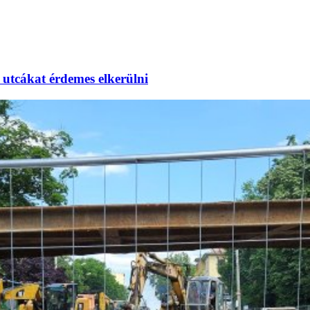
utcákat érdemes elkerülni