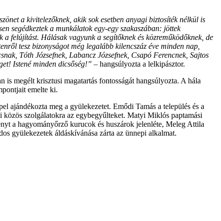
zönet a kivitelezőknek, akik sok esetben anyagi biztosíték nélkül is
tesen segédkeztek a munkálatok egy-egy szakaszában: jöttek
ék a felújítást. Hálásak vagyunk a segítőknek és közreműködőknek, de
tenről tesz bizonyságot még legalább kilencszáz éve minden nap,
csnak, Tóth Józsefnek, Labancz Józsefnek, Csapó Ferencnek, Sajtos
get! Istené minden dicsőség!”
– hangsúlyozta a lelkipásztor.
is megélt krisztusi magatartás fontosságát hangsúlyozta. A hála
pontjait emelte ki.
pel ajándékozta meg a gyülekezetet. Emődi Tamás a település és a
i közös szolgálatokra az egybegyűlteket. Matyi Miklós paptamási
eményt a hagyományőrző kurucok és huszárok jelenléte, Meleg Attila
os gyülekezetek áldáskívánása zárta az ünnepi alkalmat.