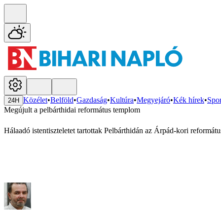
Közélet
•
Belföld
•
Gazdaság
•
Kultúra
•
Megyejáró
•
Kék hírek
•
Spor
24H
Megújult a pelbárthidai református templom
Hálaadó istentiszteletet tartottak Pelbárthidán az Árpád-kori reformát