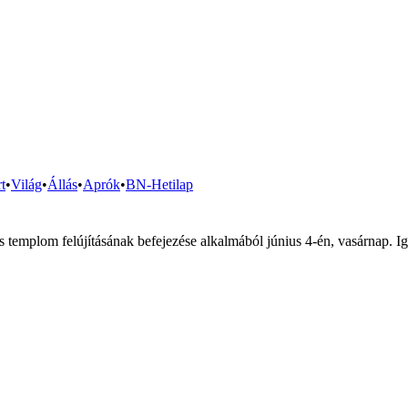
t
•
Világ
•
Állás
•
Aprók
•
BN-Hetilap
us templom felújításának befejezése alkalmából június 4-én, vasárnap. I