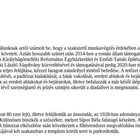
rtálunknak arról számolt be, hogy a szakszerű munkavégzés érdekében a
 követett. Aztán hosszabb szünet után 2014-ben a román állam támogatá
ve a Királyhágómelléki Református Egyházkerület és Emődi Tamás épí
eki László Alapítvány közvetítésével és támogatásával pedig 2020-ban m
eljes felújítása, kézzel faragott zsindellyel történő befedése. A tetőzet
ését, a padlózat kialakítását, a falak vakolását, eredeti ablakok és bejár
ák az eredeti ablakokat és bejáratokat, illetve befalazzák a már késői á
 lévő szentségtartó és jelzés szintjén sikerült a diadalívet is megmutatni
ott 80 ezer lejt), illetve felújították az úrasztalát, az 1928-ban adomán
. Különösen büszkék a szószékre, melyet Sípos Béla fafaragó készített. A
A bútorzat elkészítése után következett a fűtésrendszer megvalósítása ö
jával két szakaszban a templom körüli teret is parkosították.