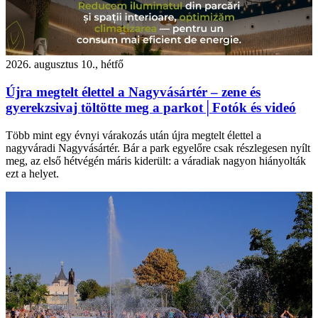
2026. augusztus 10., hétfő
Újra megtelt élettel a Nagyvásártér – zene és
gyerekzsivaj töltötte meg a parkot│Fotók és videó
Több mint egy évnyi várakozás után újra megtelt élettel a
nagyváradi Nagyvásártér. Bár a park egyelőre csak részlegesen nyílt
meg, az első hétvégén máris kiderült: a váradiak nagyon hiányolták
ezt a helyet.