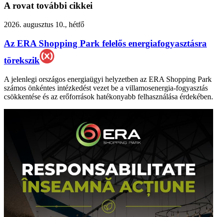
A rovat további cikkei
2026. augusztus 10., hétfő
Az ERA Shopping Park felelős energiafogyasztásra
törekszik
A jelenlegi országos energiaügyi helyzetben az ERA Shopping Park
számos önkéntes intézkedést vezet be a villamosenergia-fogyasztás
csökkentése és az erőforrások hatékonyabb felhasználása érdekében.