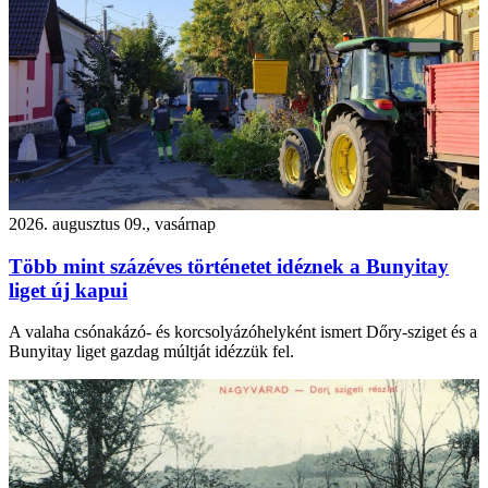
2026. augusztus 09., vasárnap
Több mint százéves történetet idéznek a Bunyitay
liget új kapui
A valaha csónakázó- és korcsolyázóhelyként ismert Dőry-sziget és a
Bunyitay liget gazdag múltját idézzük fel.