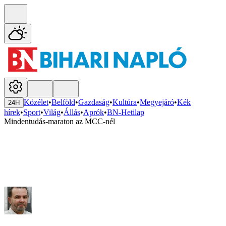
Közélet
•
Belföld
•
Gazdaság
•
Kultúra
•
Megyejáró
•
Kék
24H
hírek
•
Sport
•
Világ
•
Állás
•
Aprók
•
BN-Hetilap
Mindentudás-maraton az MCC-nél