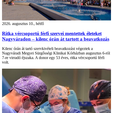
2026. augusztus 10., hétfő
Ritka vércsoportú férfi szervei mentettek életeket
Nagyváradon – kilenc órán át tartott a beavatkozás
Kilenc órán át tartó szervkivételi beavatkozást végeztek a
Nagyváradi Megyei Sürgősségi Klinikai Kórházban augusztus 6-ról
7-re virradó éjszaka. A donor egy 53 éves, ritka vércsoportú férfi
volt.