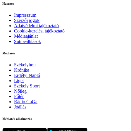
Hasznos
Impresszum
Szerzői jogok
Adatvédelmi tájékoztató
Cookie-kezelési tájékoztató
Médiaajánlat
Sütibeállítások
Médiatér
Székelyhon
Krónika
Erdélyi Napló
Liget
Székely Sport
Nőileg
Főtér
Rádió GaGa
Jóállás
Médiatér alkalmazás