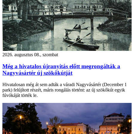
2026. augusztus 08., szombat
Még a hivatalos újranyitás előtt megrongálták a
Nagyvásártér új szökőkútját
Hivatalosan még át sem adták a váradi Nagyvásártér (December 1
park) felújított részét, máris rongálás történt: az új szökőkút egyik
fúvókáját törték le.