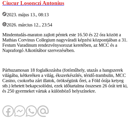
Ciucur Losonczi Antonius
2023. május 13., 08:13
2026. március 12., 23:54
Mindentudás-maraton zajlott péntek este 16.50 és 22 óra között a
Mathias Corvinus Collegium nagyváradi képzési központjában a 31.
Festum Varadinum rendezvénysorozat keretében, az MCC és a
Napraforgó Alkotótábor szervezésében.
Párhuzamosan 18 foglalkozásba (fotóműhely, utazás a hangszerek
világába, kétkeréken a világ, ékszerkészítés, téridő-trambulin, MCC
Casino, csokorba zárt illatok, örökségünk őrei, a Föld órája ketyeg
stb.) lehetett bekapcsolódni, ezek időtartalma összesen 26 órát tett ki,
és 250 gyermeket vártak a különböző helyszínekre.