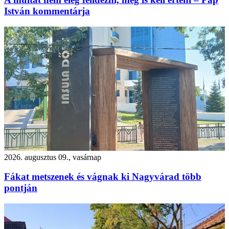
István kommentárja
2026. augusztus 09., vasárnap
Fákat metszenek és vágnak ki Nagyvárad több
pontján