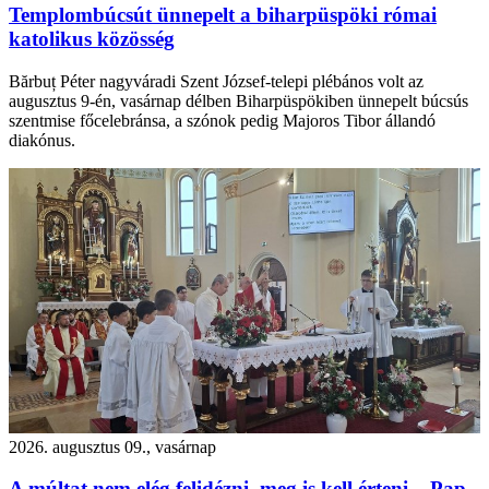
Templombúcsút ünnepelt a biharpüspöki római
katolikus közösség
Bărbuț Péter nagyváradi Szent József-telepi plébános volt az
augusztus 9-én, vasárnap délben Biharpüspökiben ünnepelt búcsús
szentmise főcelebránsa, a szónok pedig Majoros Tibor állandó
diakónus.
2026. augusztus 09., vasárnap
A múltat nem elég felidézni, meg is kell érteni – Pap