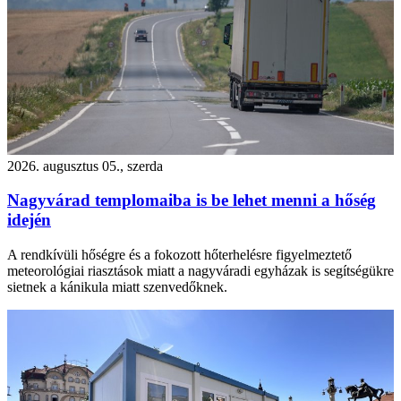
2026. augusztus 05., szerda
Nagyvárad templomaiba is be lehet menni a hőség
idején
A rendkívüli hőségre és a fokozott hőterhelésre figyelmeztető
meteorológiai riasztások miatt a nagyváradi egyházak is segítségükre
sietnek a kánikula miatt szenvedőknek.