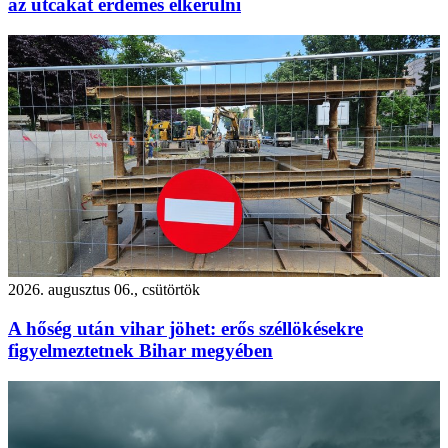
az utcákat érdemes elkerülni
2026. augusztus 06., csütörtök
A hőség után vihar jöhet: erős széllökésekre
figyelmeztetnek Bihar megyében