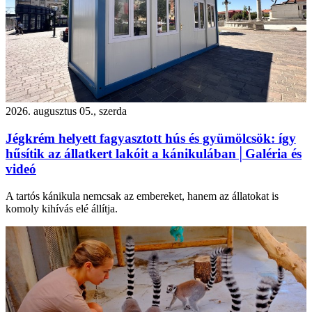
2026. augusztus 05., szerda
Jégkrém helyett fagyasztott hús és gyümölcsök: így
hűsítik az állatkert lakóit a kánikulában│Galéria és
videó
A tartós kánikula nemcsak az embereket, hanem az állatokat is
komoly kihívás elé állítja.