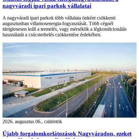
nagyváradi ipari parkok vállalatai
A nagyváradi ipari parkok több vállalata önként csökkenti
augusztusban villamosenergia-fogyasztását. Több cégnél
ideiglenesen leáll a termelés, vagy mérséklik a légkondicionálás
használatát a csúcsterhelés csökkentése érdekében.
2026. augusztus 06., csütörtök
Újabb forgalomkorlátozások Nagyváradon, ezeket