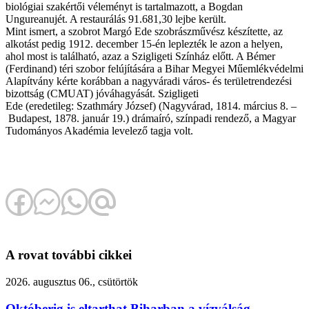
biológiai szakértői véleményt is tartalmazott, a Bogdan
Ungureanujét. A restaurálás 91.681,30 lejbe került.
Mint ismert, a szobrot Margó Ede szobrászművész készítette, az
alkotást pedig 1912. december 15-én leplezték le azon a helyen,
ahol most is található, azaz a Szigligeti Színház előtt. A Bémer
(Ferdinand) téri szobor felújítására a Bihar Megyei Műemlékvédelmi
Alapítvány kérte korábban a nagyváradi város- és területrendezési
bizottság (CMUAT) jóváhagyását. Szigligeti
Ede (eredetileg: Szathmáry József) (Nagyvárad, 1814. március 8. –
Budapest, 1878. január 19.) drámaíró, színpadi rendező, a Magyar
Tudományos Akadémia levelező tagja volt.
A rovat további cikkei
2026. augusztus 06., csütörtök
Októberig is eltarthat Biharban a vízválság