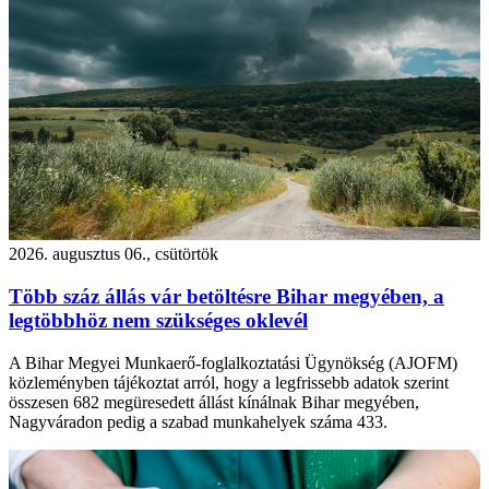
2026. augusztus 06., csütörtök
Több száz állás vár betöltésre Bihar megyében, a
legtöbbhöz nem szükséges oklevél
A Bihar Megyei Munkaerő-foglalkoztatási Ügynökség (AJOFM)
közleményben tájékoztat arról, hogy a legfrissebb adatok szerint
összesen 682 megüresedett állást kínálnak Bihar megyében,
Nagyváradon pedig a szabad munkahelyek száma 433.