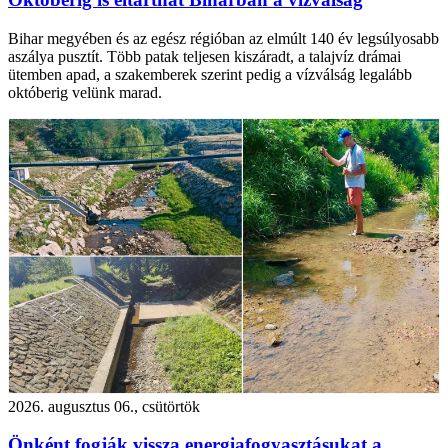
Bihar megyében és az egész régióban az elmúlt 140 év legsúlyosabb
aszálya pusztít. Több patak teljesen kiszáradt, a talajvíz drámai
ütemben apad, a szakemberek szerint pedig a vízválság legalább
októberig velünk marad.
2026. augusztus 06., csütörtök
Önként fogják vissza energiafogyasztásukat a