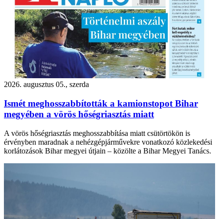
2026. augusztus 05., szerda
Ismét meghosszabbították a kamionstopot Bihar
megyében a vörös hőségriasztás miatt
A vörös hőségriasztás meghosszabbítása miatt csütörtökön is
érvényben maradnak a nehézgépjárművekre vonatkozó közlekedési
korlátozások Bihar megyei útjain – közölte a Bihar Megyei Tanács.