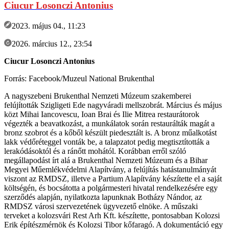
Ciucur Losonczi Antonius
2023. május 04., 11:23
2026. március 12., 23:54
Ciucur Losonczi Antonius
Forrás: Facebook/Muzeul National Brukenthal
A nagyszebeni Brukenthal Nemzeti Múzeum szakemberei
felújították Szigligeti Ede nagyváradi mellszobrát. Március és május
közt Mihai Iancovescu, Ioan Brai és Ilie Mitrea restaurátorok
végezték a beavatkozást, a munkálatok során restaurálták magát a
bronz szobrot és a kőből készült piedesztált is. A bronz műalkotást
lakk védőréteggel vonták be, a talapzatot pedig megtisztították a
lerakódásoktól és a ránőtt mohától. Korábban erről szóló
megállapodást írt alá a Brukenthal Nemzeti Múzeum és a Bihar
Megyei Műemlékvédelmi Alapítvány, a felújítás hatástanulmányát
viszont az RMDSZ, illetve a Partium Alapítvány készítette el a saját
költségén, és bocsátotta a polgármesteri hivatal rendelkezésére egy
szerződés alapján, nyilatkozta lapunknak Botházy Nándor, az
RMDSZ városi szervezetének ügyvezető elnöke. A műszaki
terveket a kolozsvári Rest Arh Kft. készítette, pontosabban Kolozsi
Erik építészmérnök és Kolozsi Tibor kőfaragó. A dokumentáció egy