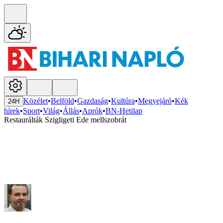
Közélet
•
Belföld
•
Gazdaság
•
Kultúra
•
Megyejáró
•
Kék
24H
hírek
•
Sport
•
Világ
•
Állás
•
Aprók
•
BN-Hetilap
Restaurálták Szigligeti Ede mellszobrát