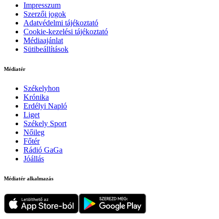
Impresszum
Szerzői jogok
Adatvédelmi tájékoztató
Cookie-kezelési tájékoztató
Médiaajánlat
Sütibeállítások
Médiatér
Székelyhon
Krónika
Erdélyi Napló
Liget
Székely Sport
Nőileg
Főtér
Rádió GaGa
Jóállás
Médiatér alkalmazás