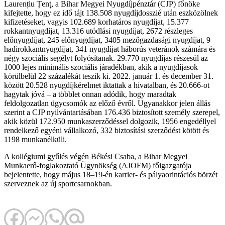
Laurențiu Țenț, a Bihar Megyei Nyugdíjpénztár (CJP) főnöke
kifejtette, hogy ez idő tájt 138.508 nyugdíjdosszié után eszközölnek
kifizetéseket, vagyis 102.689 korhatáros nyugdíjat, 15.377
rokkantnyugdíjat, 13.316 utódlási nyugdíjat, 2672 részleges
előnyugdíjat, 245 előnyugdíjat, 3405 mezőgazdasági nyugdíjat, 9
hadirokkantnyugdíjat, 341 nyugdíjat háborús veteránok számára és
négy szociális segélyt folyósítanak. 29.770 nyugdíjas részesül az
1000 lejes minimális szociális járadékban, akik a nyugdíjasok
körülbelül 22 százalékát teszik ki. 2022. január 1. és december 31.
között 20.528 nyugdíjkérelmet iktattak a hivatalban, és 20.666-ot
hagytak jóvá – a többlet onnan adódik, hogy maradtak
feldolgozatlan ügycsomók az előző évről. Ugyanakkor jelen állás
szerint a CJP nyilvántartásában 176.436 biztosított személy szerepel,
akik közül 172.950 munkaszerződéssel dolgozik, 1956 engedéllyel
rendelkező egyéni vállalkozó, 332 biztosítási szerződést kötött és
1198 munkanélküli.
A kollégiumi gyűlés végén Békési Csaba, a Bihar Megyei
Munkaerő-foglakoztató Ügynökség (AJOFM) főigazgatója
bejelentette, hogy május 18–19-én karrier- és pályaorintációs börzét
szerveznek az új sportcsarnokban.