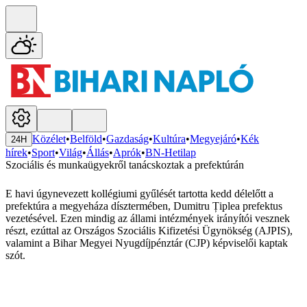
Közélet
•
Belföld
•
Gazdaság
•
Kultúra
•
Megyejáró
•
Kék
24H
hírek
•
Sport
•
Világ
•
Állás
•
Aprók
•
BN-Hetilap
Szociális és munkaügyekről tanácskoztak a prefektúrán
E havi úgynevezett kollégiumi gyűlését tartotta kedd délelőtt a
prefektúra a megyeháza dísztermében, Dumitru Țiplea prefektus
vezetésével. Ezen mindig az állami intézmények irányítói vesznek
részt, ezúttal az Országos Szociális Kifizetési Ügynökség (AJPIS),
valamint a Bihar Megyei Nyugdíjpénztár (CJP) képviselői kaptak
szót.