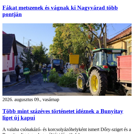
Fákat metszenek és vágnak ki Nagyvárad több
pontján
2026. augusztus 09., vasárnap
Több mint százéves történetet idéznek a Bunyitay
liget új kapui
A valaha csónakázó- és korcsolyázóhelyként ismert Dőry-sziget és a