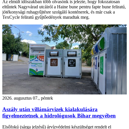
Az elmúlt időszakban több olvasónk is jelezte, hogy fokozatosan
eltűntek Nagyvárad utcáiról a Haine bune pentru fapte bune feliratú,
jótékonysági ruhagyűjtésre szolgáló konténerek, és már csak a
TexCycle feliratú gyűjtőedények maradtak meg.
2026. augusztus 07., péntek
Aszály után villámárvizek kialakulására
figyelmeztetnek a hidrológusok Bihar megyében
Elsőfokú (sárga jelzésű) árvízvédelmi készültséget rendelt el