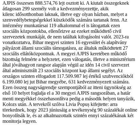
AJPIS összesen 888.574,76 lejt osztott ki. A kiutalt összegeknek
átlagosan 299 személy volt a kedvezményezettje, akik
kilenc idősotthonban laknak, illetve egy olyan házban, melyet a
szenvedélybetegségekkel küszködők számára tartanak fenn. Az
intézmény munkatársai 119 alkalommal el is látogattak ezen
szociális központokba, ellenőrizve az ezeket működtető civil
szervezetek munkáját, de nem találtak kifogásolni valót. 2023-ra
vonatkoztatva, Bihar megyei szinten 16 egyesület és alapítvány
pályázott állami szociális támogatásra, az általuk működtetett 27
szociális ellátóközpontnak. A megyei AJPIS keretében működő
bizottság felmérte a helyzetet, ezen válogatás, illetve a minisztérium
által jóváhagyott rangsor alapján végül az idén 14 civil szervezet
által adminisztrált 23 szociális központ kap állami segélyt. Az
országos szinten elfogadott 117.509.987 lej értékű szubvenciókból
6.199.080 lej jut Bihar megyébe, 631 kedvezményezett számára.
Ezen összeg nagyságrendje szempontjából az itteni ügynökség az
első 10 helyet foglalja el a 30 megyei AJPIS rangsorában, a határ
menti megyékkel összehasonlítva pedig a második helyen tanyázik,
Kolozs után. A tervekről szólva Livia Popuș kifejtette: arra
törekednek, hogy 2023 júniusáig a tevékenység 90 százalékát online
bonyolítsák le, és az alkalmazottaik szintén ennyi százalékának két
monitorja legyen.