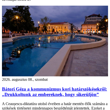
2026. augusztus 08., szombat
Bátori Géza a kommunizmus kori határszökésekről:
„Drukkoltunk az embereknek, hogy sikerüljön”
A Ceaușescu-diktatúra utolsó éveiben a határ mentén élők számára a
szökések történetei mindennapos beszédtémát jelentettek. Ezeket a