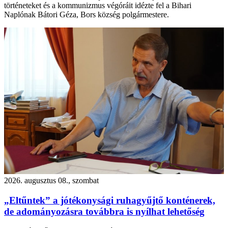
történeteket és a kommunizmus végóráit idézte fel a Bihari
Naplónak Bátori Géza, Bors község polgármestere.
2026. augusztus 08., szombat
„Eltűntek” a jótékonysági ruhagyűjtő konténerek,
de adományozásra továbbra is nyílhat lehetőség