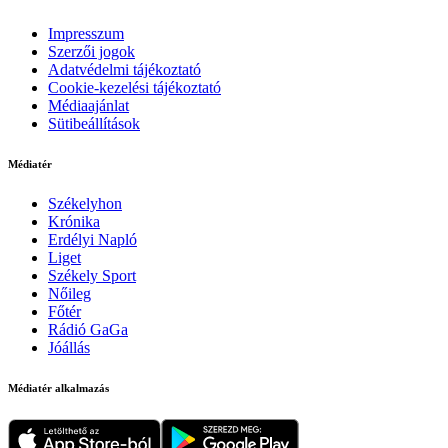
Impresszum
Szerzői jogok
Adatvédelmi tájékoztató
Cookie-kezelési tájékoztató
Médiaajánlat
Sütibeállítások
Médiatér
Székelyhon
Krónika
Erdélyi Napló
Liget
Székely Sport
Nőileg
Főtér
Rádió GaGa
Jóállás
Médiatér alkalmazás