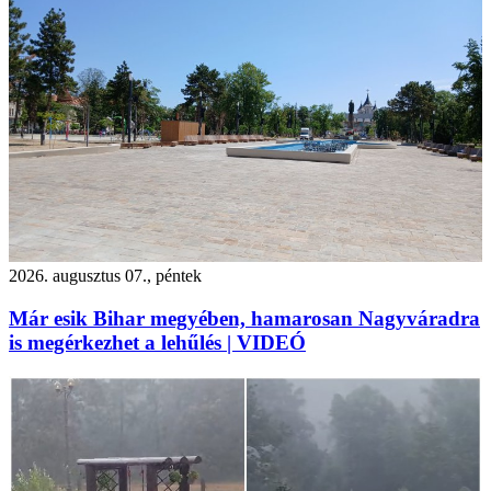
2026. augusztus 07., péntek
Már esik Bihar megyében, hamarosan Nagyváradra
is megérkezhet a lehűlés | VIDEÓ