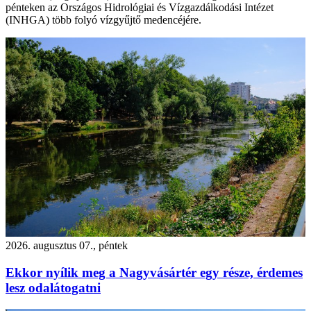
pénteken az Országos Hidrológiai és Vízgazdálkodási Intézet
(INHGA) több folyó vízgyűjtő medencéjére.
2026. augusztus 07., péntek
Ekkor nyílik meg a Nagyvásártér egy része, érdemes
lesz odalátogatni