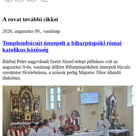
A rovat további cikkei
2026. augusztus 09., vasárnap
Templombúcsút ünnepelt a biharpüspöki római
katolikus közösség
Bărbuț Péter nagyváradi Szent József-telepi plébános volt az
augusztus 9-én, vasárnap délben Biharpüspökiben ünnepelt búcsús
szentmise főcelebránsa, a szónok pedig Majoros Tibor állandó
diakónus.