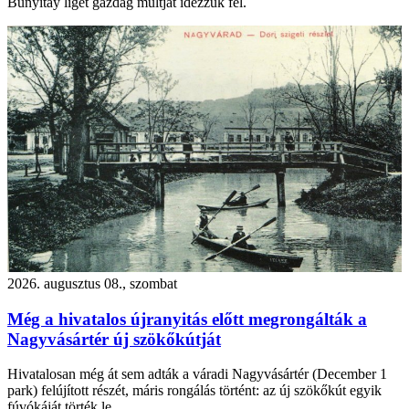
Bunyitay liget gazdag múltját idézzük fel.
2026. augusztus 08., szombat
Még a hivatalos újranyitás előtt megrongálták a
Nagyvásártér új szökőkútját
Hivatalosan még át sem adták a váradi Nagyvásártér (December 1
park) felújított részét, máris rongálás történt: az új szökőkút egyik
fúvókáját törték le.