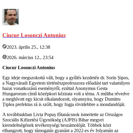
Ciucur Losonczi Antonius
2023. április 25., 12:38
2026. március 12., 23:54
Ciucur Losonczi Antonius
Egy ideje megszokottá vált, hogy a gyűlés kezdetén dr. Sorin
Șipos,
a Nagyváradi Egyetem történészprofesszora előadást tart valamilyen
hazai vonatkozású eseményről, ezúttal Anonymus Gesta
Hungarorum című középkori kézirata volt a téma. A múltba révedve
a meghívott egy kicsit elkalandozott, olyannyira, hogy Dumitru
Țiplea prefektus rá is szólt, hogy fogja rövidebbre a mondandóját.
A továbbiakban Livia Popuș főtanácsnok ismertette az Országos
Szociális Kifizetési Ügynökség (AJPIS) Bihar megyei
kirendeltségének tevékenységi beszámolóját. Többek közt
elhangzott, hogy támogatás gyanánt a 2022-es év folyamán az