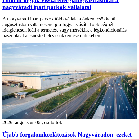
Önként fogják vissza energiafogyasztásukat a
nagyváradi ipari parkok vállalatai
A nagyváradi ipari parkok több vállalata önként csökkenti
augusztusban villamosenergia-fogyasztását. Több cégnél
ideiglenesen leáll a termelés, vagy mérséklik a légkondicionálás
használatát a csúcsterhelés csökkentése érdekében.
2026. augusztus 06., csütörtök
Újabb forgalomkorlátozások Nagyváradon, ezeket