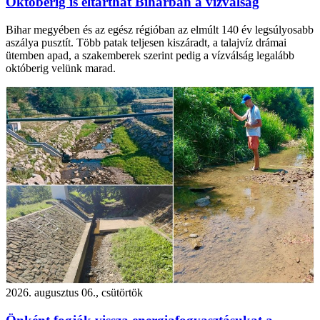
Októberig is eltarthat Biharban a vízválság
Bihar megyében és az egész régióban az elmúlt 140 év legsúlyosabb
aszálya pusztít. Több patak teljesen kiszáradt, a talajvíz drámai
ütemben apad, a szakemberek szerint pedig a vízválság legalább
októberig velünk marad.
2026. augusztus 06., csütörtök