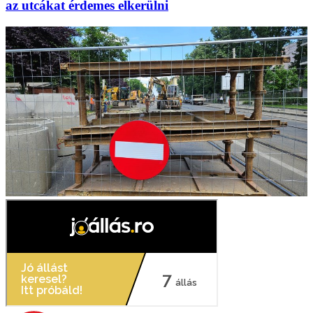
az utcákat érdemes elkerülni