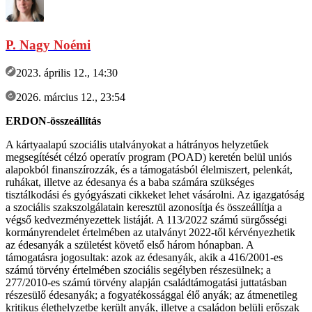
P. Nagy Noémi
2023. április 12., 14:30
2026. március 12., 23:54
ERDON-összeállítás
A kártyaalapú szociális utalványokat a hátrányos helyzetűek
megsegítését célzó operatív program (POAD) keretén belül uniós
alapokból finanszírozzák, és a támogatásból élelmiszert, pelenkát,
ruhákat, illetve az édesanya és a baba számára szükséges
tisztálkodási és gyógyászati cikkeket lehet vásárolni. Az igazgatóság
a szociális szakszolgálatain keresztül azonosítja és összeállítja a
végső kedvezményezettek listáját. A 113/2022 számú sürgősségi
kormányrendelet értelmében az utalványt 2022-től kérvényezhetik
az édesanyák a születést követő első három hónapban. A
támogatásra jogosultak: azok az édesanyák, akik a 416/2001-es
számú törvény értelmében szociális segélyben részesülnek; a
277/2010-es számú törvény alapján családtámogatási juttatásban
részesülő édesanyák; a fogyatékossággal élő anyák; az átmenetileg
kritikus élethelyzetbe került anyák, illetve a családon belüli erőszak