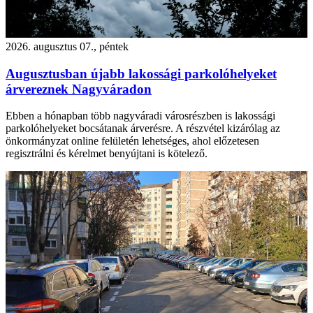
2026. augusztus 07., péntek
Augusztusban újabb lakossági parkolóhelyeket
árvereznek Nagyváradon
Ebben a hónapban több nagyváradi városrészben is lakossági
parkolóhelyeket bocsátanak árverésre. A részvétel kizárólag az
önkormányzat online felületén lehetséges, ahol előzetesen
regisztrálni és kérelmet benyújtani is kötelező.