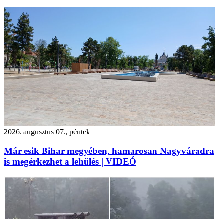
2026. augusztus 07., péntek
Már esik Bihar megyében, hamarosan Nagyváradra
is megérkezhet a lehűlés | VIDEÓ