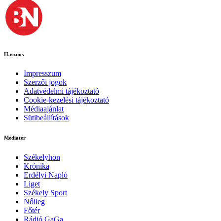
Hasznos
Impresszum
Szerzői jogok
Adatvédelmi tájékoztató
Cookie-kezelési tájékoztató
Médiaajánlat
Sütibeállítások
Médiatér
Székelyhon
Krónika
Erdélyi Napló
Liget
Székely Sport
Nőileg
Főtér
Rádió GaGa