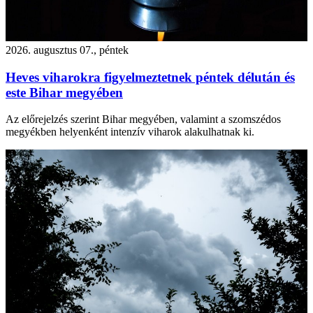
2026. augusztus 07., péntek
Heves viharokra figyelmeztetnek péntek délután és
este Bihar megyében
Az előrejelzés szerint Bihar megyében, valamint a szomszédos
megyékben helyenként intenzív viharok alakulhatnak ki.