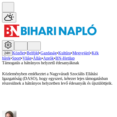
Közélet
•
Belföld
•
Gazdaság
•
Kultúra
•
Megyejáró
•
Kék
24H
hírek
•
Sport
•
Világ
•
Állás
•
Aprók
•
BN-Hetilap
Támogatás a hátrányos helyzetű édesanyáknak
Közleményben emlékeztet a Nagyváradi Szociális Ellátási
Igazgatóság (DASO), hogy egyszeri, kétezer lejes támogatásban
részesülnek a hátrányos helyzetben levő édesanyák és újszülöttjeik.