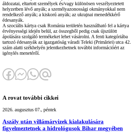
áldozatai, eltartott személyek és/vagy különösen veszélyeztetett
helyzetben lévő anyák; a személyazonossági okmányokkal nem
rendelkező anyák; a kiskorú anyák; az ukrajnai menedékkérő
édesanyák.
A szociális kártya csak Románia területén használható fel a kártya
érvényességi idején belül, az összegből pedig csak újszülött
ápolására szolgáló termékeket lehet vásárolni. A fenti kategóriába
tartozó édesanyák az igazgatóság váradi Teleki (Primăriei) utca 42.
szám alatti székhelyén jelentkezhetnek további információért az
igénylés menetéről.
A rovat további cikkei
2026. augusztus 07., péntek
Aszály után villámárvizek kialakulására
figyelmeztetnek a hidrológusok Bihar megyében