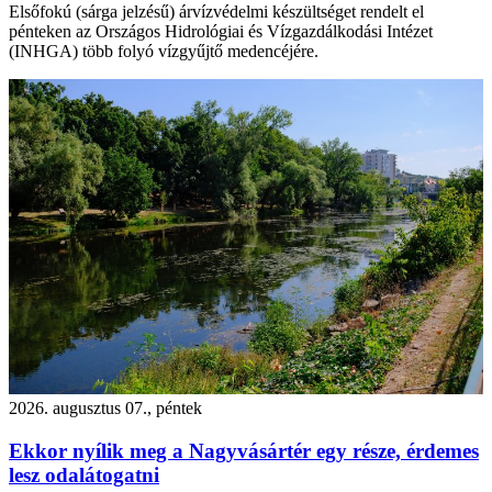
Elsőfokú (sárga jelzésű) árvízvédelmi készültséget rendelt el
pénteken az Országos Hidrológiai és Vízgazdálkodási Intézet
(INHGA) több folyó vízgyűjtő medencéjére.
2026. augusztus 07., péntek
Ekkor nyílik meg a Nagyvásártér egy része, érdemes
lesz odalátogatni