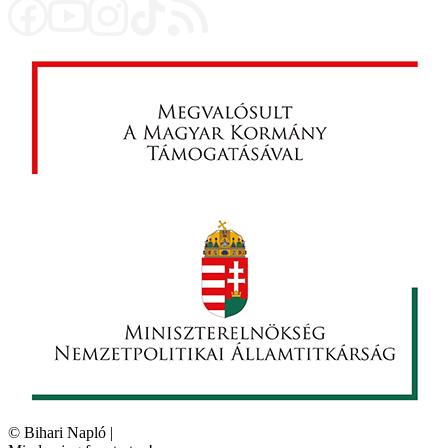
©
Bihari Napló
|