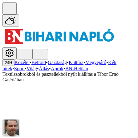
Közélet
•
Belföld
•
Gazdaság
•
Kultúra
•
Megyejáró
•
Kék
24H
hírek
•
Sport
•
Világ
•
Állás
•
Aprók
•
BN-Hetilap
Textilszobrokból és pasztellekből nyílt kiállítás a Tibor Ernő
Galériában