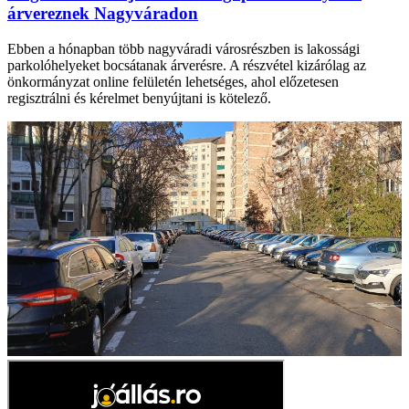
árvereznek Nagyváradon
Ebben a hónapban több nagyváradi városrészben is lakossági
parkolóhelyeket bocsátanak árverésre. A részvétel kizárólag az
önkormányzat online felületén lehetséges, ahol előzetesen
regisztrálni és kérelmet benyújtani is kötelező.