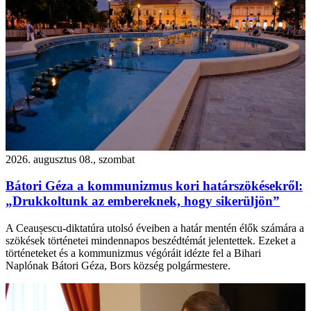
2026. augusztus 08., szombat
Bátori Géza a kommunizmus kori határszökésekről:
„Drukkoltunk az embereknek, hogy sikerüljön”
A Ceaușescu-diktatúra utolsó éveiben a határ mentén élők számára a
szökések történetei mindennapos beszédtémát jelentettek. Ezeket a
történeteket és a kommunizmus végóráit idézte fel a Bihari
Naplónak Bátori Géza, Bors község polgármestere.