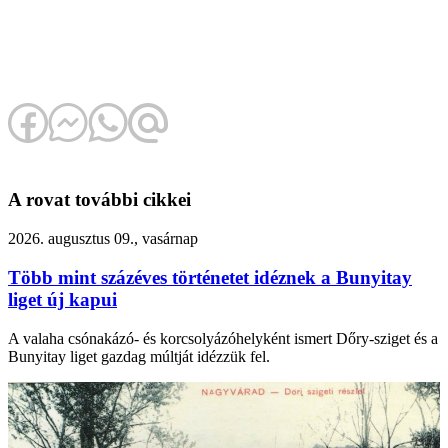
A rovat további cikkei
2026. augusztus 09., vasárnap
Több mint százéves történetet idéznek a Bunyitay
liget új kapui
A valaha csónakázó- és korcsolyázóhelyként ismert Dőry-sziget és a
Bunyitay liget gazdag múltját idézzük fel.