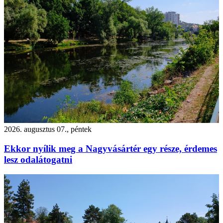
2026. augusztus 07., péntek
Ekkor nyílik meg a Nagyvásártér egy része, érdemes
lesz odalátogatni