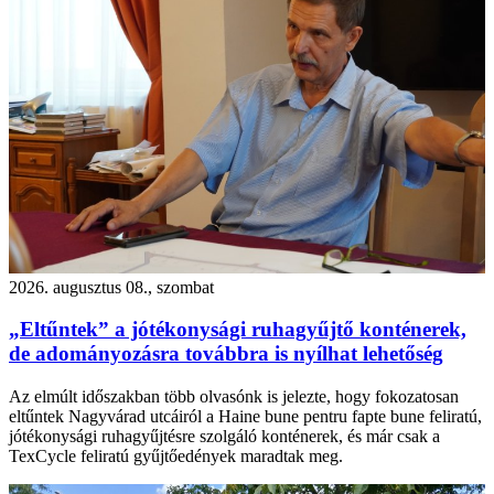
2026. augusztus 08., szombat
„Eltűntek” a jótékonysági ruhagyűjtő konténerek,
de adományozásra továbbra is nyílhat lehetőség
Az elmúlt időszakban több olvasónk is jelezte, hogy fokozatosan
eltűntek Nagyvárad utcáiról a Haine bune pentru fapte bune feliratú,
jótékonysági ruhagyűjtésre szolgáló konténerek, és már csak a
TexCycle feliratú gyűjtőedények maradtak meg.