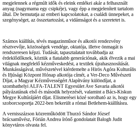
megjelennek a régmúlt idők és eleink emlékei akár a felhasznált
anyag (nagymama egy csipkéje), vagy épp a megjelenített tartalom
által. De bemutatja az emberi kapcsolatokat, a családi ünnepeket, a
szegénységet, az összetartozást, a vidámságot és a szeretetet is.
Számos kiállítás, tévés magazinműsor és alkotói rendezvény
résztvevője, közösségek vendége, oktatója, illetve önmagát is
rendszeresen képzi. Tudását, tapasztalatait továbbadja az
érdeklődőknek, köztük a fiatalabb generációnak, akik élvezik a mai
világnak megfelelő kézműveskedést, a textilek újrahasznosítását.
Munkásságával, művészetével kiérdemelte a Hirös Agóra Kulturális
és Ifjúsági Központ Hónap alkotója címét, a Ver-Deco Művészeti
Díjat, a Magyar Kézművességért Alapítvány különdíjat, a
szombathelyi ALFA-TALENT Egyesület Ave Savaria alkotói
pályázatának első és második helyezését, valamint a Bács-Kiskun
Megye Kultúrájáért díjat. Elismerései közé sorolható az is, hogy egy
szoborcsoportja 2022-ben bekerült a római Betlehem-kiállításra.
A vernisszázson közreműködött Thurzó Sándor József
brácsaművész, Fórián Andrea írónő gondolatait Balogh Judit
könyvtáros olvasta fel.