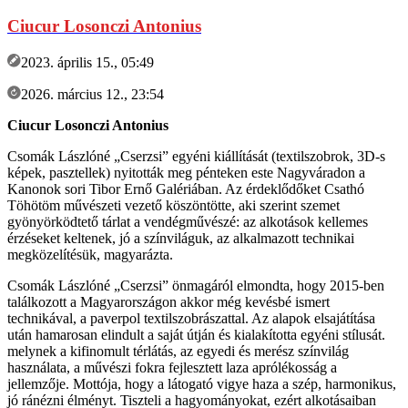
Ciucur Losonczi Antonius
2023. április 15., 05:49
2026. március 12., 23:54
Ciucur Losonczi Antonius
Csomák Lászlóné „Cserzsi” egyéni kiállítását (textilszobrok, 3D-s
képek, pasztellek) nyitották meg pénteken este Nagyváradon a
Kanonok sori Tibor Ernő Galériában. Az érdeklődőket Csathó
Töhötöm művészeti vezető köszöntötte, aki szerint szemet
gyönyörködtető tárlat a vendégművészé: az alkotások kellemes
érzéseket keltenek, jó a színviláguk, az alkalmazott technikai
megközelítésük, magyarázta.
Csomák Lászlóné „Cserzsi” önmagáról elmondta, hogy 2015-ben
találkozott a Magyarországon akkor még kevésbé ismert
technikával, a paverpol textilszobrászattal. Az alapok elsajátítása
után hamarosan elindult a saját útján és kialakította egyéni stílusát.
melynek a kifinomult térlátás, az egyedi és merész színvilág
használata, a művészi fokra fejlesztett laza aprólékosság a
jellemzője. Mottója, hogy a látogató vigye haza a szép, harmonikus,
jó ránézni élményt. Tiszteli a hagyományokat, ezért alkotásaiban