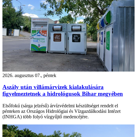
2026. augusztus 07., péntek
Aszály után villámárvizek kialakulására
figyelmeztetnek a hidrológusok Bihar megyében
Elsőfokú (sárga jelzésű) árvízvédelmi készültséget rendelt el
pénteken az Országos Hidrológiai és Vízgazdálkodási Intézet
(INHGA) több folyó vízgyűjtő medencéjére.