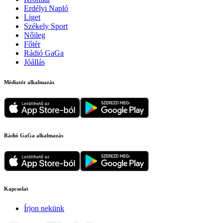
Erdélyi Napló
Liget
Székely Sport
Nőileg
Főtér
Rádió GaGa
Jóállás
Médiatér alkalmazás
Rádió GaGa alkalmazás
Kapcsolat
Írjon nekünk