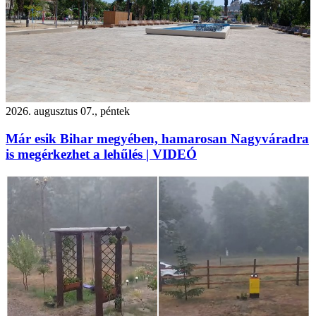
2026. augusztus 07., péntek
Már esik Bihar megyében, hamarosan Nagyváradra
is megérkezhet a lehűlés | VIDEÓ