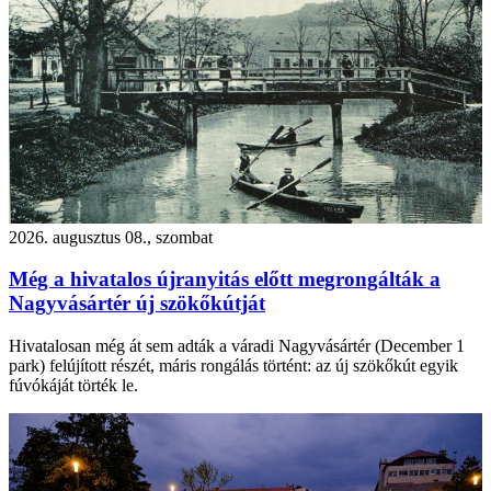
2026. augusztus 08., szombat
Még a hivatalos újranyitás előtt megrongálták a
Nagyvásártér új szökőkútját
Hivatalosan még át sem adták a váradi Nagyvásártér (December 1
park) felújított részét, máris rongálás történt: az új szökőkút egyik
fúvókáját törték le.